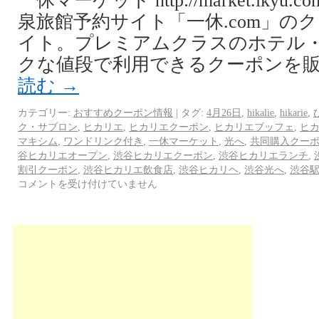
一休マーケット http://market.ikyu
泉旅館予約サイト「一休.com」の
イト。プレミアムクラスのホテル
クな値段で利用できるクーポンを販売
読む
→
カテゴリー:
おすすめクーポン情報
|
タグ:
4月26日
,
hikalie
,
hikarie
,
ク・サブロン
,
ヒカリエ
,
ヒカリエクーポン
,
ヒカリエブッフェ
,
ヒ
マキシム
,
ワンドリンク付き
,
一休マーケット
,
光へ
,
共同購入クー
谷ヒカリエオープン
,
渋谷ヒカリエクーポン
,
渋谷ヒカリエランチ
,
割引クーポン
,
渋谷ヒカリエ飲食店
,
渋谷ヒカリヘ
,
渋谷光へ
,
渋谷
コメントを受け付けていません