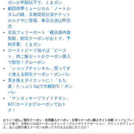
ポンが半額以下で。くまポン
劇団四季ミュージカル「ノートル
ダムの鐘」京都貸切公演チケット
がルクサに登場。東京公演は即完
売
京浜フェリーボート「横浜港内遊
覧船」割引クーポンがおトク。予
約不要。くまポン
ローストビーフ油そば「ビース
ト」肉ご飯セットがクーポン購入
で割引！グルーポン
「ショップチャンネル」買ってす
ぐ使える割引クーポン！ポンパレ
置き換えダイエットに！「もち
麦」たっぷり1kgで大幅割引！ポン
パレ
「ケンタッキーフライドチキン」
KFCカードがグルーポンでおト
ク！
かうくーぽん／割引クーポン・共同購入クーポン・日替りクーポン購入サイト比較
オトクなプレ
リンク集で、日替わり出品クーポンもチェック！グルメやリラクゼーション、チケットやアミュ
入、あとは割引購入クーポンを持ってそのままお店に行くだけ！