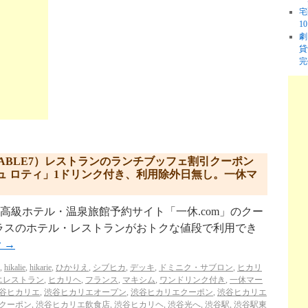
宅
1
劇
貸
完
ABLE7）レストランのランチブッフェ割引クーポン
ュ ロティ」1ドリンク付き、利用除外日無し。一休マ
kyu.com/ 高級ホテル・温泉旅館予約サイト「一休.com」のクー
ラスのホテル・レストランがおトクな値段で利用でき
む
→
,
hikalie
,
hikarie
,
ひかりえ
,
シブヒカ
,
デッキ
,
ドミニク・サブロン
,
ヒカリ
エレストラン
,
ヒカリヘ
,
フランス
,
マキシム
,
ワンドリンク付き
,
一休マー
谷ヒカリエ
,
渋谷ヒカリエオープン
,
渋谷ヒカリエクーポン
,
渋谷ヒカリエ
クーポン
,
渋谷ヒカリエ飲食店
,
渋谷ヒカリヘ
,
渋谷光へ
,
渋谷駅
,
渋谷駅東