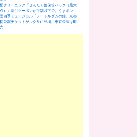
配クリーニング「せんたく便保管パック（最大
0点）」割引クーポンが半額以下で。くまポン
団四季ミュージカル「ノートルダムの鐘」京都
切公演チケットがルクサに登場。東京公演は即
売