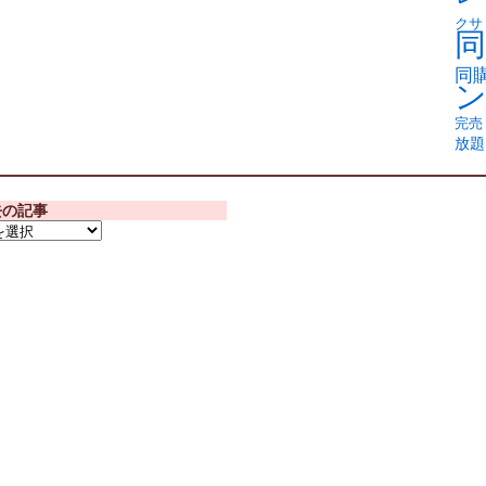
クサ
同
同
完売
放題
去の記事