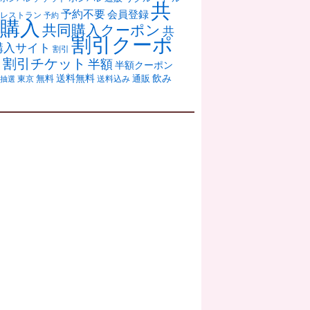
共
予約不要
会員登録
レストラン
予約
購入
共同購入クーポン
共
割引クーポ
購入サイト
割引
ン
割引チケット
半額
半額クーポン
送料無料
飲み
通販
東京
無料
抽選
送料込み