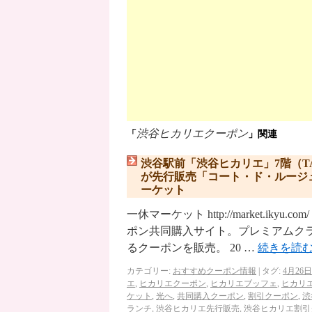
渋谷ヒカリエクーポン
「
」関連
渋谷駅前「渋谷ヒカリエ」7階（T
が先行販売「コート・ド・ルージ
ーケット
一休マーケット http://market.i
ポン共同購入サイト。プレミアムク
るクーポンを販売。 20 …
続きを読
カテゴリー:
おすすめクーポン情報
|
タグ:
4月26日
エ
,
ヒカリエクーポン
,
ヒカリエブッフェ
,
ヒカリ
ケット
,
光へ
,
共同購入クーポン
,
割引クーポン
,
渋
ランチ
,
渋谷ヒカリエ先行販売
,
渋谷ヒカリエ割引