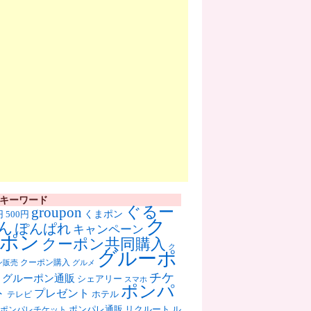
キーワード
ぐるー
groupon
くまポン
円
500円
ク
ん
ぽんぱれ
キャンペーン
ポン
クーポン共同購入
ク
グルーポ
クーポン購入
ン販売
グルメ
チケ
グルーポン通販
シェアリー
スマホ
ポンパ
ト
プレゼント
ホテル
テレビ
ポンパレ通販
リクルート
ル
ポンパレチケット