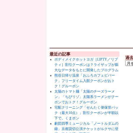
最近の記事
過
ボディメイクホットヨガ［LIPTY／リプ
ティ］割引クーポンは？ライザップが膨
大なデータをもとに開発したプログラム
熊谷日帰り温泉「おふろカフェビバー
ク」フリータイム入館クーポンがおト
ク！グルーポン
太陽のトマト麺「太陽のチーズラーメ
ン」「ちびリゾ」太陽系ラーメンがクー
ポンでおトク！グルーポン
宅配クリーニング「せんたく便保管パッ
ク（最大10点）」割引クーポンが半額以
下で。くまポン
劇団四季ミュージカル「ノートルダムの
鐘」京都貸切公演チケットがルクサに登