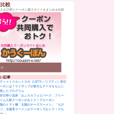
ト比較
入＆日替りクーポン購入サイトをまとめ＆比較
ベル
い記事
ディメイクホットヨガ［LIPTY／リプティ］割引
ーポンは？ライザップが膨大なデータをもとに
発したプログラム
谷日帰り温泉「おふろカフェビバーク」フリー
イム入館クーポンがおトク！グルーポン
陽のトマト麺「太陽のチーズラーメン」「ちび
ゾ」太陽系ラーメンがクーポンでおトク！グル
ポン