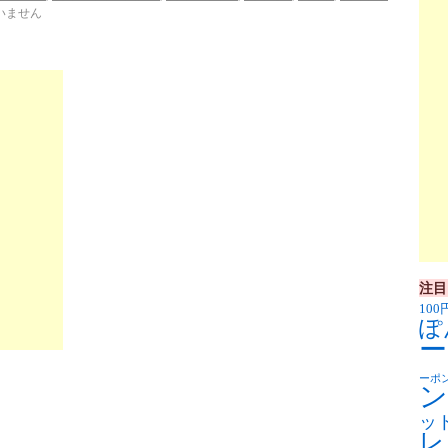
いません
注目
100
ぽ
ー
ーポ
ン
ッ
レ