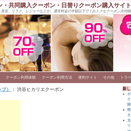
ン・共同購入クーポン・日替りクーポン購入サイ
、美容、リラク、レジャーなどが、通常料金の半額以下で！おトクなクーポン共同購
クーポン利用体験
クーポン利用方法
便利サイト
その他
トラ
新し
ップ）
： 渋谷ヒカリエクーポン
ボ
ク
開
熊
タ
太
リ
ー