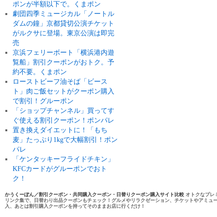
ポンが半額以下で。くまポン
劇団四季ミュージカル「ノートル
ダムの鐘」京都貸切公演チケット
がルクサに登場。東京公演は即完
売
京浜フェリーボート「横浜港内遊
覧船」割引クーポンがおトク。予
約不要。くまポン
ローストビーフ油そば「ビース
ト」肉ご飯セットがクーポン購入
で割引！グルーポン
「ショップチャンネル」買ってす
ぐ使える割引クーポン！ポンパレ
置き換えダイエットに！「もち
麦」たっぷり1kgで大幅割引！ポン
パレ
「ケンタッキーフライドチキン」
KFCカードがグルーポンでおト
ク！
かうくーぽん／割引クーポン・共同購入クーポン・日替りクーポン購入サイト比較
オトクなプレ
リンク集で、日替わり出品クーポンもチェック！グルメやリラクゼーション、チケットやアミュ
入、あとは割引購入クーポンを持ってそのままお店に行くだけ！