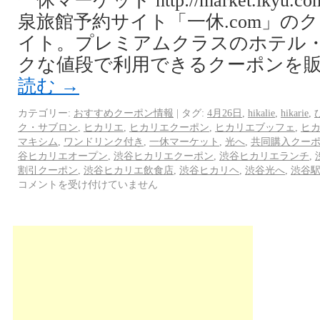
一休マーケット http://market.ikyu
泉旅館予約サイト「一休.com」の
イト。プレミアムクラスのホテル
クな値段で利用できるクーポンを販売
読む
→
カテゴリー:
おすすめクーポン情報
|
タグ:
4月26日
,
hikalie
,
hikarie
,
ク・サブロン
,
ヒカリエ
,
ヒカリエクーポン
,
ヒカリエブッフェ
,
ヒ
マキシム
,
ワンドリンク付き
,
一休マーケット
,
光へ
,
共同購入クー
谷ヒカリエオープン
,
渋谷ヒカリエクーポン
,
渋谷ヒカリエランチ
,
割引クーポン
,
渋谷ヒカリエ飲食店
,
渋谷ヒカリヘ
,
渋谷光へ
,
渋谷
コメントを受け付けていません