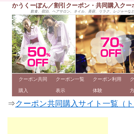
かうくーぽん／割引クーポン・共同購入クー
飲食、宿泊、ヘアサロン、ネイル、美容、リラク、レジャーな
クーポン共同
クーポン一覧
クーポン利用
購入
表示
体験
⇒
クーポン共同購入サイト一覧（