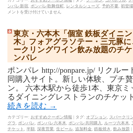
カテゴリー:
おすすめクーポン情報
|
タグ:
クーポン
,
コパボウル
,
チ
ンパレ新宿
,
ポンパレ歌舞伎町
,
レンタルシューズ
,
予約不要
,
初登
メントを受け付けていません
東京・六本木「個室 鉄板ダイニング
木」フォアグラソテー・三元豚に
ークリングワイン飲み放題のチケ
ンパレ
ポンパレ http://ponpare.jp/ 
同購入サイト。新しい体験、プチ
ン。 六本木駅から徒歩1本、東京
るダイニングレストランのチケット
続きを読む
→
カテゴリー:
おすすめクーポン情報
|
タグ:
オプション
,
スパークリ
グラ
,
ポンパレ
,
ポンパレ六本木
,
ポンパレ共同購入
,
ルーツ六本木
,
チケット
,
半額
,
深夜営業
,
生ビール
,
追加料金
,
鉄板焼き
,
飲み放題
|