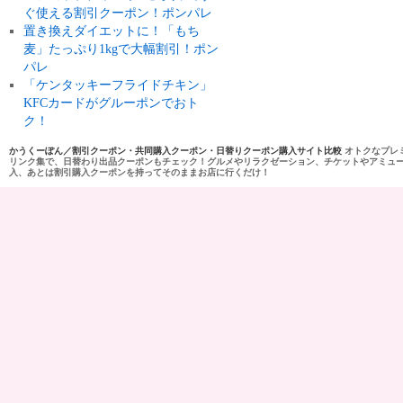
ぐ使える割引クーポン！ポンパレ
置き換えダイエットに！「もち
麦」たっぷり1kgで大幅割引！ポン
パレ
「ケンタッキーフライドチキン」
KFCカードがグルーポンでおト
ク！
かうくーぽん／割引クーポン・共同購入クーポン・日替りクーポン購入サイト比較
オトクなプレ
リンク集で、日替わり出品クーポンもチェック！グルメやリラクゼーション、チケットやアミュ
入、あとは割引購入クーポンを持ってそのままお店に行くだけ！