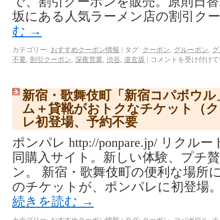
で、割引クーポンを販売。原則日替
坂にある人気ラーメン店の割引クー
む
→
カテゴリー:
おすすめクーポン情報
|
タグ:
クーポン
,
グルーポン
,
グ
不要
,
割引クーポン
,
深夜営業
,
渋谷
,
道玄坂
|
コメントを受け付けて
新宿・歌舞伎町「新宿コパボウル
ム＋貸靴がおトクなチケット（ク
レ初登場、予約不要
ポンパレ http://ponpare.jp/ 
同購入サイト。新しい体験、プチ
ン。 新宿・歌舞伎町の便利な場所
のチケットが、ポンパレに初登場。
続きを読む
→