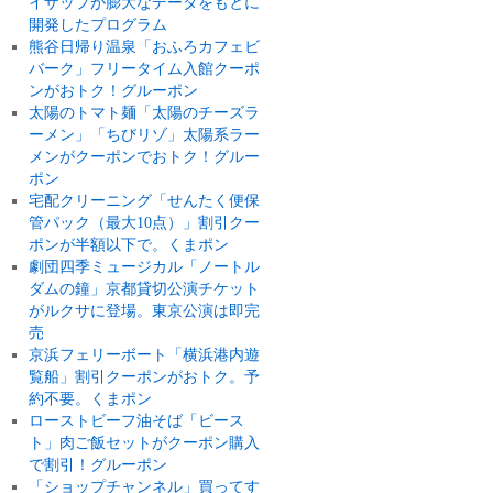
イザップが膨大なデータをもとに
開発したプログラム
熊谷日帰り温泉「おふろカフェビ
バーク」フリータイム入館クーポ
ンがおトク！グルーポン
太陽のトマト麺「太陽のチーズラ
ーメン」「ちびリゾ」太陽系ラー
メンがクーポンでおトク！グルー
ポン
宅配クリーニング「せんたく便保
管パック（最大10点）」割引クー
ポンが半額以下で。くまポン
劇団四季ミュージカル「ノートル
ダムの鐘」京都貸切公演チケット
がルクサに登場。東京公演は即完
売
京浜フェリーボート「横浜港内遊
覧船」割引クーポンがおトク。予
約不要。くまポン
ローストビーフ油そば「ビース
ト」肉ご飯セットがクーポン購入
で割引！グルーポン
「ショップチャンネル」買ってす