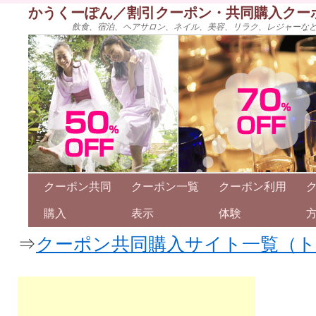
かうくーぽん／割引クーポン・共同購入クー
飲食、宿泊、ヘアサロン、ネイル、美容、リラク、レジャーな
クーポン共同
クーポン一覧
クーポン利用
購入
表示
体験
⇒
クーポン共同購入サイト一覧（