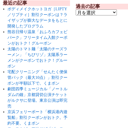
最近の記事
過去の記事
ボディメイクホットヨガ［LIPTY
／リプティ］割引クーポンは？ラ
イザップが膨大なデータをもとに
開発したプログラム
熊谷日帰り温泉「おふろカフェビ
バーク」フリータイム入館クーポ
ンがおトク！グルーポン
太陽のトマト麺「太陽のチーズラ
ーメン」「ちびリゾ」太陽系ラー
メンがクーポンでおトク！グルー
ポン
宅配クリーニング「せんたく便保
管パック（最大10点）」割引クー
ポンが半額以下で。くまポン
劇団四季ミュージカル「ノートル
ダムの鐘」京都貸切公演チケット
がルクサに登場。東京公演は即完
売
京浜フェリーボート「横浜港内遊
覧船」割引クーポンがおトク。予
約不要。くまポン