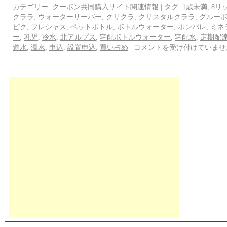
カテゴリー:
クーポン共同購入サイト関連情報
|
タグ:
1歳未満
,
8リ
クララ
,
ウォーターサーバー
,
クリクラ
,
クリスタルクララ
,
グルー
ピク
,
フレシャス
,
ペットボトル
,
ボトルウォーター
,
ポンパレ
,
ミネ
ー
,
乳児
,
冷水
,
北アルプス
,
宅配ボトルウォーター
,
宅配水
,
定期配
道水
,
温水
,
申込
,
設置申込
,
買い占め
|
コメントを受け付けていませ