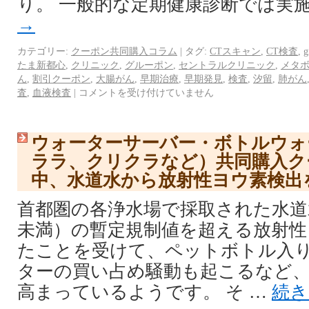
り。 一般的な定期健康診断では実施
→
カテゴリー:
クーポン共同購入コラム
|
タグ:
CTスキャン
,
CT検査
,
g
たま新都心
,
クリニック
,
グルーポン
,
セントラルクリニック
,
メタ
ん
,
割引クーポン
,
大腸がん
,
早期治療
,
早期発見
,
検査
,
汐留
,
肺がん
査
,
血液検査
|
コメントを受け付けていません
ウォーターサーバー・ボトルウォ
ララ、クリクラなど）共同購入ク
中、水道水から放射性ヨウ素検出
首都圏の各浄水場で採取された水道
未満）の暫定規制値を超える放射性
たことを受けて、ペットボトル入
ターの買い占め騒動も起こるなど
高まっているようです。 そ …
続