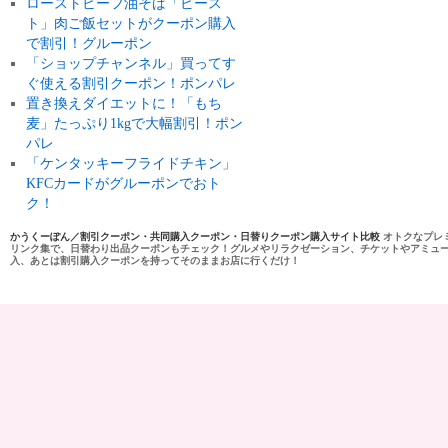
ローストビーフ油そば「ビース
ト」肉ご飯セットがクーポン購入
で割引！グルーポン
「ショップチャンネル」買ってす
ぐ使える割引クーポン！ポンパレ
置き換えダイエットに！「もち
麦」たっぷり1kgで大幅割引！ポン
パレ
「ケンタッキーフライドチキン」
KFCカードがグルーポンでおト
ク！
かうくーぽん／割引クーポン・共同購入クーポン・日替りクーポン購入サイト比較
オトクなプレ
リンク集で、日替わり出品クーポンもチェック！グルメやリラクゼーション、チケットやアミュ
入、あとは割引購入クーポンを持ってそのままお店に行くだけ！