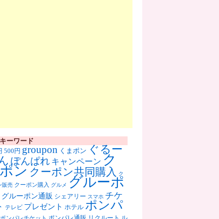
キーワード
ぐるー
groupon
くまポン
円
500円
ク
ん
ぽんぱれ
キャンペーン
ポン
クーポン共同購入
ク
グルーポ
クーポン購入
ン販売
グルメ
チケ
グルーポン通販
シェアリー
スマホ
ポンパ
ト
プレゼント
ホテル
テレビ
ポンパレ通販
リクルート
ル
ポンパレチケット