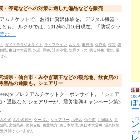
震・停電などへの対策に適した備品などを販売
.jp/ プレミアムチケットで、お得に贅沢体験を。デジタル機器・
も。 ルクサでは、2012年3月10日現在、「防災グッ
を読む
→
さ
,
ダイナモラジオライト
,
ライフライン
,
ルクサ
,
事務所
,
保存食
,
停電
,
備
難民
,
東日本大震災
,
水道
,
災害
,
計画停電
,
防災グッズ
,
防災特集
,
電気
,
電
せん
宮城県・仙台市・みやぎ蔵王などの観光地、飲食店の
特産品の通販も。シェアリー
注目
w.shareee.jp/ プレミアムチケットクーポンサイト。「シェア
100
ぽ
・通販など シェアリーが、震災復興キャンペーン第3
ー
→
ーポ
みやぎ
,
みやぎ蔵王
,
クーポン
,
シェアリー
,
ホテル
,
仙台市
,
共同購入
,
共
ン
城県
,
宮城県産
,
復興支援
,
東北地方
,
東日本地震
,
東日本大震災
,
温泉旅館
,
受け付けていません
ッ
レ