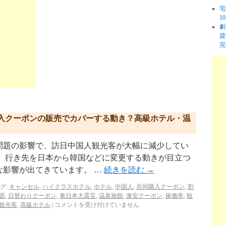
宅
1
劇
貸
完
入クーポンの販売でカバーする動き？高級ホテル・温
問題の影響で、訪日中国人観光客が大幅に減少してい
は、行き先を日本から韓国などに変更する動きが目立つ
な影響が出てきています。 …
続きを読む
→
グ:
キャンセル
,
ハイクラスホテル
,
ホテル
,
中国人
,
共同購入クーポン
,
割
題
,
日替わりクーポン
,
東日本大震災
,
温泉旅館
,
激安クーポン
,
稼働率
,
観
観光客
,
高級ホテル
|
コメントを受け付けていません