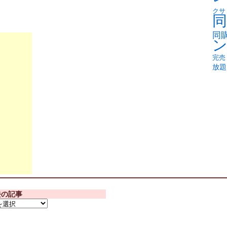
クサ
同
同
完売
放題
去の記事