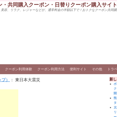
ン・共同購入クーポン・日替りクーポン購入サイ
、美容、リラク、レジャーなどが、通常料金の半額以下で！おトクなクーポン共同購
クーポン利用体験
クーポン利用方法
便利サイト
その他
トラ
新し
ップ）
： 東日本大震災
ボ
ク
開
熊
タ
太
リ
ー