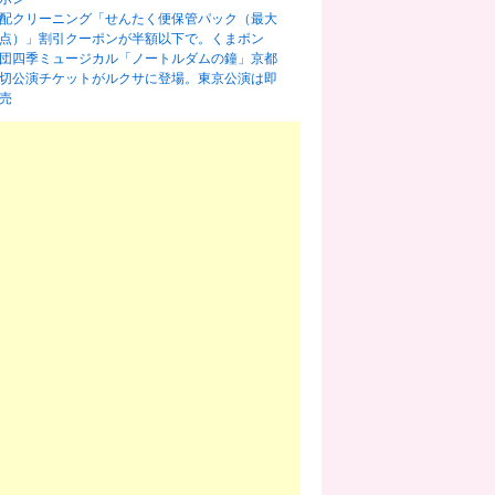
配クリーニング「せんたく便保管パック（最大
0点）」割引クーポンが半額以下で。くまポン
団四季ミュージカル「ノートルダムの鐘」京都
切公演チケットがルクサに登場。東京公演は即
売