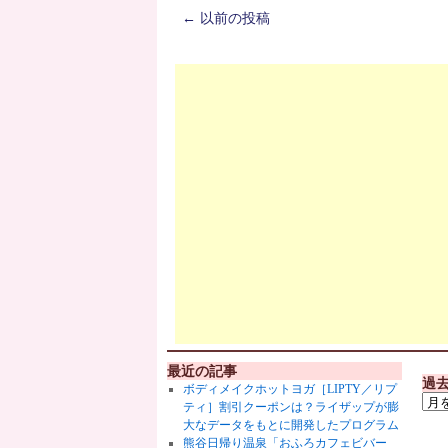
←
以前の投稿
最近の記事
過
ボディメイクホットヨガ［LIPTY／リプ
ティ］割引クーポンは？ライザップが膨
大なデータをもとに開発したプログラム
熊谷日帰り温泉「おふろカフェビバー