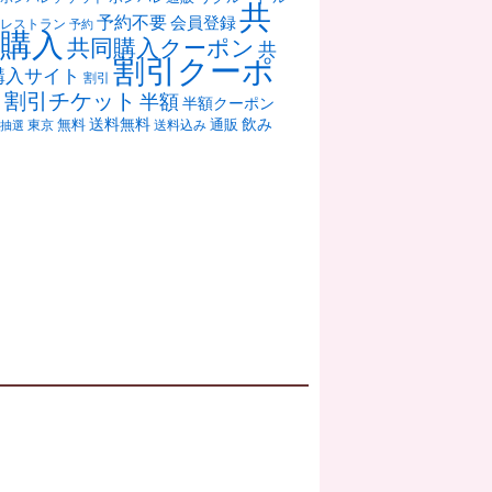
共
予約不要
会員登録
レストラン
予約
購入
共同購入クーポン
共
割引クーポ
購入サイト
割引
ン
割引チケット
半額
半額クーポン
送料無料
飲み
通販
東京
無料
抽選
送料込み