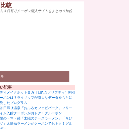
ト比較
入＆日替りクーポン購入サイトをまとめ＆比較
ベル
い記事
ディメイクホットヨガ［LIPTY／リプティ］割引
ーポンは？ライザップが膨大なデータをもとに
発したプログラム
谷日帰り温泉「おふろカフェビバーク」フリー
イム入館クーポンがおトク！グルーポン
陽のトマト麺「太陽のチーズラーメン」「ちび
ゾ」太陽系ラーメンがクーポンでおトク！グル
ポン