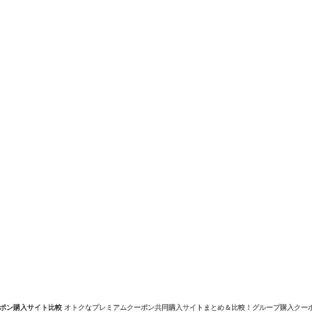
ーポン購入サイト比較
オトクなプレミアムクーポン共同購入サイトまとめ＆比較！グループ購入クー