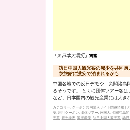
東日本大震災
「
」関連
訪日中国人観光客の減少を共同購
泉旅館に激安で泊まれるかも
中国各地での反日デモや、尖閣諸島
るそうです。 とくに団体ツアー客
など、日本国内の観光産業には大き
カテゴリー:
クーポン共同購入サイト関連情報
|
タ
安
,
割引クーポン
,
団体ツアー
,
外国人
,
尖閣諸島問
光客
,
観光業界
,
観光産業
,
訪日中国人観光客
,
訪日