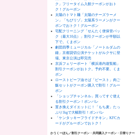
ク」フリータイム入館クーポンがおト
ク！グルーポン
太陽のトマト麺「太陽のチーズラーメ
ン」「ちびリゾ」太陽系ラーメンがクー
ポンでおトク！グルーポン
宅配クリーニング「せんたく便保管パッ
ク（最大10点）」割引クーポンが半額以
下で。くまポン
劇団四季ミュージカル「ノートルダムの
鐘」京都貸切公演チケットがルクサに登
場。東京公演は即完売
京浜フェリーボート「横浜港内遊覧船」
割引クーポンがおトク。予約不要。くま
ポン
ローストビーフ油そば「ビースト」肉ご
飯セットがクーポン購入で割引！グルー
ポン
「ショップチャンネル」買ってすぐ使え
る割引クーポン！ポンパレ
置き換えダイエットに！「もち麦」たっ
ぷり1kgで大幅割引！ポンパレ
「ケンタッキーフライドチキン」KFCカ
ードがグルーポンでおトク！
かうくーぽん／割引クーポン・共同購入クーポン・日替りク