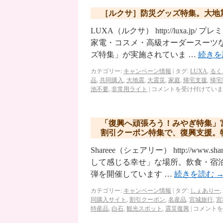
［ルクサ］防災グッズ特集。大地
LUXA（ルクサ） http://luxa
家電・コスメ・高級オーダースーツなど
ズ特集」が実施されていま …
続き
カテゴリー:
キャンペーン情報
|
タグ:
LUXA
,
るく
品
,
共同購入
,
大地震
,
大震災
,
家庭
,
帰宅支援
,
帰宅
池不要
,
非常用ライト
|
コメントを受け付けていま
「復興へ頑張ろう！みやぎ特集」
割引クーポン特集で、復興支援。
Shareee（シェアリー） http://ww
して感じる幸せ」な場所。飲食・宿泊
弾を開催しています …
続きを読む
カテゴリー:
キャンペーン情報
|
タグ:
しぇありー
,
同購入サイト
,
割引クーポン
,
名産品
,
宮城旅行
,
宮
特産品
,
白石
,
観光スポット
,
震災復興
|
コメントを