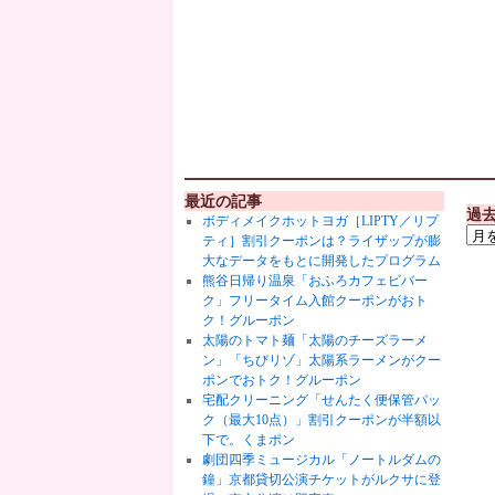
最近の記事
過
ボディメイクホットヨガ［LIPTY／リプ
ティ］割引クーポンは？ライザップが膨
大なデータをもとに開発したプログラム
熊谷日帰り温泉「おふろカフェビバー
ク」フリータイム入館クーポンがおト
ク！グルーポン
太陽のトマト麺「太陽のチーズラーメ
ン」「ちびリゾ」太陽系ラーメンがクー
ポンでおトク！グルーポン
宅配クリーニング「せんたく便保管パッ
ク（最大10点）」割引クーポンが半額以
下で。くまポン
劇団四季ミュージカル「ノートルダムの
鐘」京都貸切公演チケットがルクサに登