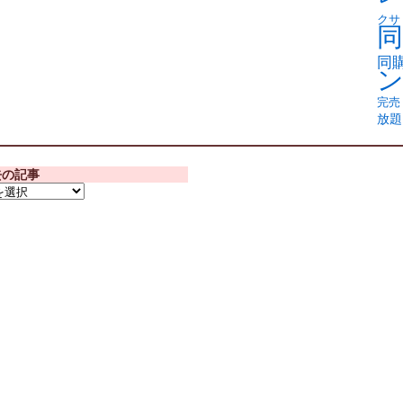
クサ
同
同
完売
放題
去の記事