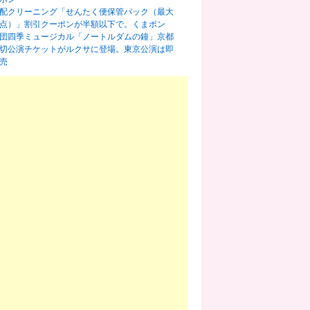
配クリーニング「せんたく便保管パック（最大
0点）」割引クーポンが半額以下で。くまポン
団四季ミュージカル「ノートルダムの鐘」京都
切公演チケットがルクサに登場。東京公演は即
売