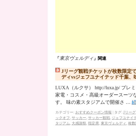
東京ヴェルディ
「
」関連
Jリーグ観戦チケットが枚数限定
ディvsジェフユナイテッド千葉、
LUXA（ルクサ） http://luxa
家電・コスメ・高級オーダースーツな
す。 味の素スタジアムで開催さ …
カテゴリー:
おすすめクーポン情報
|
タグ:
Jリーグ
ックオフ
,
サッカー
,
サッカー観戦
,
ジェフユナイ
タジアム
,
大感謝祭
,
指定席
,
東京ヴェルディ
,
枚数