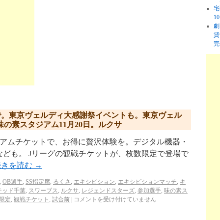
宅
1
劇
貸
完
で。東京ヴェルディ大感謝祭イベントも。東京ヴェル
味の素スタジアム11月20日。ルクサ
.jp/ プレミアムチケットで、お得に贅沢体験を。デジタル機器・
ども。 Jリーグの観戦チケットが、枚数限定で登場で
続きを読む
→
,
OB選手
,
SS指定席
,
るくさ
,
エキシビション
,
エキシビションマッチ
,
キ
テッド千葉
,
スワーブス
,
ルクサ
,
レジェンドスターズ
,
参加選手
,
味の素ス
限定
,
観戦チケット
,
試合前
|
コメントを受け付けていません