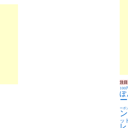
注目
100
ぽ
ー
ーポ
ン
ッ
レ