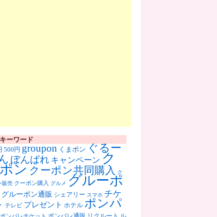
キーワード
ぐるー
groupon
くまポン
円
500円
ク
ん
ぽんぱれ
キャンペーン
ポン
クーポン共同購入
ク
グルーポ
クーポン購入
ン販売
グルメ
チケ
グルーポン通販
シェアリー
スマホ
ポンパ
ト
プレゼント
ホテル
テレビ
ポンパレ通販
リクルート
ル
ポンパレチケット