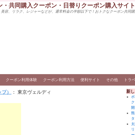
ン・共同購入クーポン・日替りクーポン購入サイ
、美容、リラク、レジャーなどが、通常料金の半額以下で！おトクなクーポン共同購
クーポン利用体験
クーポン利用方法
便利サイト
その他
トラ
新し
ップ）
： 東京ヴェルディ
ボ
ク
開
熊
タ
太
リ
ー