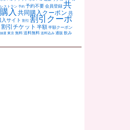
共
予約不要
会員登録
レストラン
予約
購入
共同購入クーポン
共
割引クーポ
購入サイト
割引
ン
割引チケット
半額
半額クーポン
送料無料
飲み
通販
東京
無料
抽選
送料込み