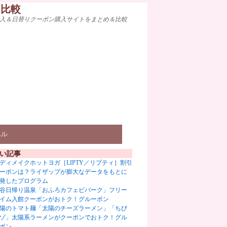
ト比較
入＆日替りクーポン購入サイトをまとめ＆比較
ベル
い記事
ディメイクホットヨガ［LIPTY／リプティ］割引
ーポンは？ライザップが膨大なデータをもとに
発したプログラム
谷日帰り温泉「おふろカフェビバーク」フリー
イム入館クーポンがおトク！グルーポン
陽のトマト麺「太陽のチーズラーメン」「ちび
ゾ」太陽系ラーメンがクーポンでおトク！グル
ポン