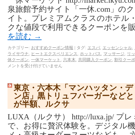
一休マーケット http://market.ikyu
泉旅館予約サイト「一休.com」の
イト。プレミアムクラスのホテル
クな値段で利用できるクーポンを販
を読む
→
カテゴリー:
おすすめクーポン情報
|
タグ:
エスパ
,
エッセンシャル
,
ライサウナ
,
ヒートエクスペリエンス
,
ホットバス
,
マッサージ
,
リ
休クーポン
,
一休マーケット
,
六本木
,
共同購入クーポン
,
割引クー
メントを受け付けていません
東京・六本木「マンハッタン・デ
ン店」黒トリュフバーガーなどと
が半額、ルクサ
LUXA（ルクサ） http://luxa.jp
で、お得に贅沢体験を。デジタル機
メ・高級オーダースーツなども。 