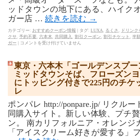
ッドタウンの地下にある、ハイク
ガー店 …
続きを読む
→
カテゴリー:
おすすめクーポン情報
|
タグ:
LUXA
,
るくさ
,
ドリンク
クサ
,
予約不要
,
六本木
,
共同購入
,
割引クーポン
,
割引チケット
,
半
ガー
|
コメントを受け付けていません
東京・六本木「ゴールデンスプー
ミッドタウンそば、フローズン
にトッピング付きで225円のチケ
レ
ポンパレ http://ponpare.jp/ 
同購入サイト。新しい体験、プチ
ン。 南カリフォルニア・オレンジ
「アイスクリーム好きが愛する」