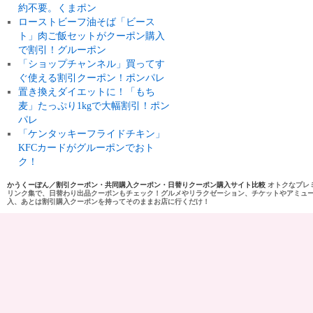
約不要。くまポン
ローストビーフ油そば「ビース
ト」肉ご飯セットがクーポン購入
で割引！グルーポン
「ショップチャンネル」買ってす
ぐ使える割引クーポン！ポンパレ
置き換えダイエットに！「もち
麦」たっぷり1kgで大幅割引！ポン
パレ
「ケンタッキーフライドチキン」
KFCカードがグルーポンでおト
ク！
かうくーぽん／割引クーポン・共同購入クーポン・日替りクーポン購入サイト比較
オトクなプレ
リンク集で、日替わり出品クーポンもチェック！グルメやリラクゼーション、チケットやアミュ
入、あとは割引購入クーポンを持ってそのままお店に行くだけ！