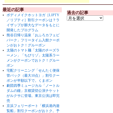
最近の記事
過去の記事
ボディメイクホットヨガ［LIPTY
／リプティ］割引クーポンは？ラ
イザップが膨大なデータをもとに
開発したプログラム
熊谷日帰り温泉「おふろカフェビ
バーク」フリータイム入館クーポ
ンがおトク！グルーポン
太陽のトマト麺「太陽のチーズラ
ーメン」「ちびリゾ」太陽系ラー
メンがクーポンでおトク！グルー
ポン
宅配クリーニング「せんたく便保
管パック（最大10点）」割引クー
ポンが半額以下で。くまポン
劇団四季ミュージカル「ノートル
ダムの鐘」京都貸切公演チケット
がルクサに登場。東京公演は即完
売
京浜フェリーボート「横浜港内遊
覧船」割引クーポンがおトク。予