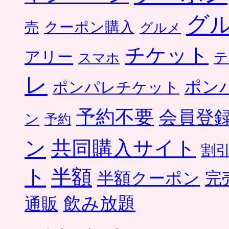
グ
クーポン購入
売
グルメ
チケット
アリー
テ
スマホ
レ
ポン
ポンパレチケット
予約不要
会員登
ン
予約
ン
共同購入サイト
割
ト
半額
半額クーポン
完
飲み放題
通販