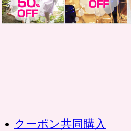
コ
ン
テ
ン
ツ
へ
ス
キ
ッ
プ
クーポン共同購入