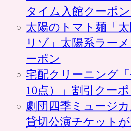
タイム入館クーポン
太陽のトマト麺「太
リゾ」太陽系ラーメ
ーポン
宅配クリーニング「
10点）」割引クー
劇団四季ミュージカ
貸切公演チケットが