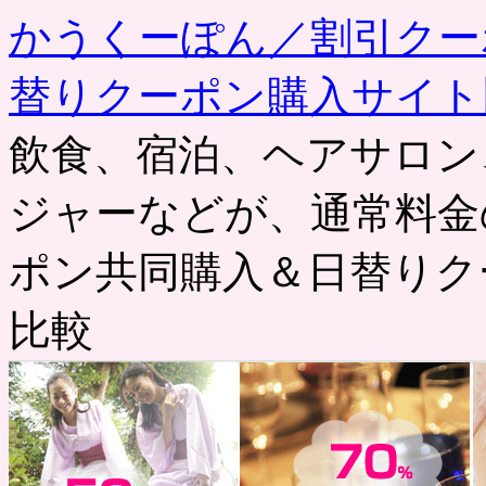
かうくーぽん／割引クー
替りクーポン購入サイト
飲食、宿泊、ヘアサロン
ジャーなどが、通常料金
ポン共同購入＆日替りク
比較