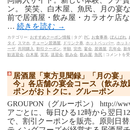
同購入サイト。新しい体験、プチ
ン。 笑笑、白木屋、魚民、月の宴
前で居酒屋・飲み屋・カラオケ店
…
続きを読む
→
カテゴリー:
おすすめクーポン情報
|
タグ:
PC
,
お食事券
,
ぽんぱれ
,
タイ
,
スマホ
,
チェーン居酒屋
,
ドリンク券
,
ホットペッパー
,
ホット
ーザ
,
共同購入
,
割引クーポン
,
半額
,
完売
,
宴会
,
居酒屋
,
忘年会
,
新
歓送迎会
,
白木屋
,
笑笑
,
送迎会
,
飲み会
,
飲み屋
,
魚民
|
コメントを受
居酒屋「東方見聞録」「月の宴」
今」各店舗の宴会コース（飲み放
ポンがおトクに。グルーポン
GROUPON（グルーポン） http://www.
アごとに、毎日ひる12時から翌日1
で、割引クーポンを販売。原則日替
ティングフーズが経営する居酒屋チ