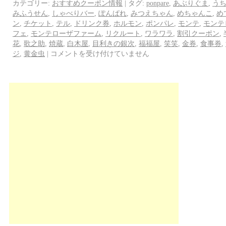
カテゴリー:
おすすめクーポン情報
|
タグ:
ponpare
,
あぶりぐま
,
う
みふうせん
,
しゃべりバー
,
ぽんぱれ
,
みつえちゃん
,
めちゃんこ
,
め
ン
,
チケット
,
テル
,
ドリンク券
,
ホルモン
,
ポンパレ
,
モンテ
,
モンテ
フェ
,
モンテローザファーム
,
リクルート
,
ワラワラ
,
割引クーポン
,
花
,
歌之助
,
焼蔵
,
白木屋
,
目利きの銀次
,
福福屋
,
笑笑
,
金券
,
食事券
,
ジ
,
黄金虫
|
コメントを受け付けていません