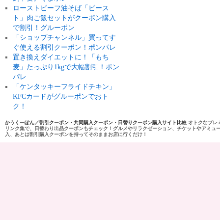
ローストビーフ油そば「ビース
ト」肉ご飯セットがクーポン購入
で割引！グルーポン
「ショップチャンネル」買ってす
ぐ使える割引クーポン！ポンパレ
置き換えダイエットに！「もち
麦」たっぷり1kgで大幅割引！ポン
パレ
「ケンタッキーフライドチキン」
KFCカードがグルーポンでおト
ク！
かうくーぽん／割引クーポン・共同購入クーポン・日替りクーポン購入サイト比較
オトクなプレ
リンク集で、日替わり出品クーポンもチェック！グルメやリラクゼーション、チケットやアミュ
入、あとは割引購入クーポンを持ってそのままお店に行くだけ！