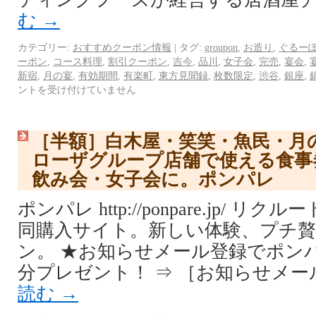
む
→
カテゴリー:
おすすめクーポン情報
|
タグ:
groupon
,
お造り
,
ぐるー
ーポン
,
コース料理
,
割引クーポン
,
吉今
,
品川
,
女子会
,
完売
,
宴会
,
新宿
,
月の宴
,
有効期間
,
有楽町
,
東方見聞録
,
枚数限定
,
渋谷
,
銀座
,
ントを受け付けていません
［半額］白木屋・笑笑・魚民・月
ローザグループ店舗で使える食事
飲み会・女子会に。ポンパレ
ポンパレ http://ponpare.jp/ 
同購入サイト。新しい体験、プチ
ン。 ★お知らせメール登録でポンパレ
分プレゼント！ ⇒ ［お知らせメー
読む
→