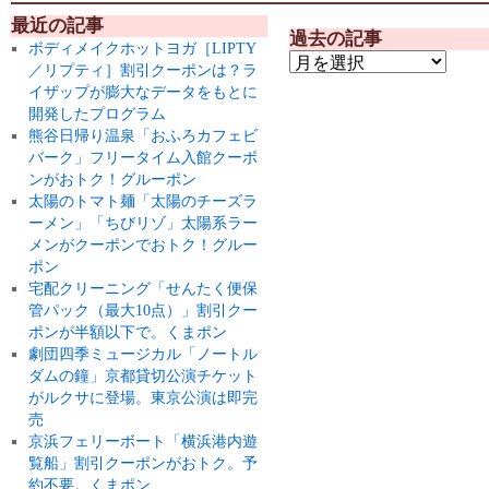
最近の記事
過去の記事
ボディメイクホットヨガ［LIPTY
／リプティ］割引クーポンは？ラ
イザップが膨大なデータをもとに
開発したプログラム
熊谷日帰り温泉「おふろカフェビ
バーク」フリータイム入館クーポ
ンがおトク！グルーポン
太陽のトマト麺「太陽のチーズラ
ーメン」「ちびリゾ」太陽系ラー
メンがクーポンでおトク！グルー
ポン
宅配クリーニング「せんたく便保
管パック（最大10点）」割引クー
ポンが半額以下で。くまポン
劇団四季ミュージカル「ノートル
ダムの鐘」京都貸切公演チケット
がルクサに登場。東京公演は即完
売
京浜フェリーボート「横浜港内遊
覧船」割引クーポンがおトク。予
約不要。くまポン