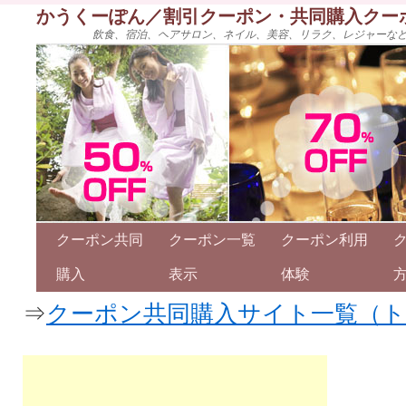
かうくーぽん／割引クーポン・共同購入クー
飲食、宿泊、ヘアサロン、ネイル、美容、リラク、レジャーな
クーポン共同
クーポン一覧
クーポン利用
購入
表示
体験
⇒
クーポン共同購入サイト一覧（