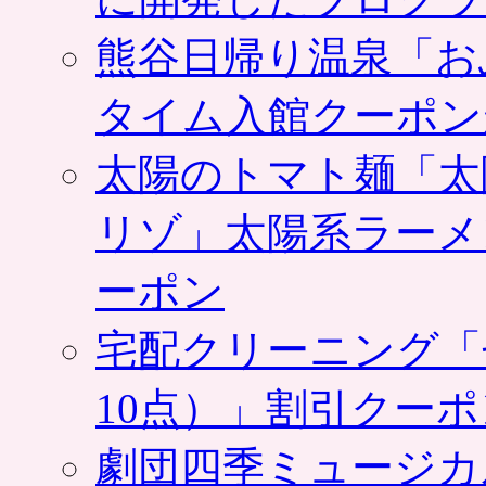
熊谷日帰り温泉「お
タイム入館クーポン
太陽のトマト麺「太
リゾ」太陽系ラーメ
ーポン
宅配クリーニング「
10点）」割引クー
劇団四季ミュージカ