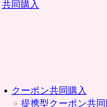
コ
ン
テ
ン
ツ
へ
ス
キ
ッ
プ
クーポン共同購入
提携型クーポン共同