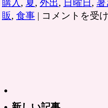
購入
,
夏
,
外出
,
日曜日
,
暑
シ
販
,
食事
|
コメントを受
ェ
ア
リ
ー：
お
取
り
寄
せ
グ
ル
メ、
父
の
日
の
ク
ー
新しい記事
ポ