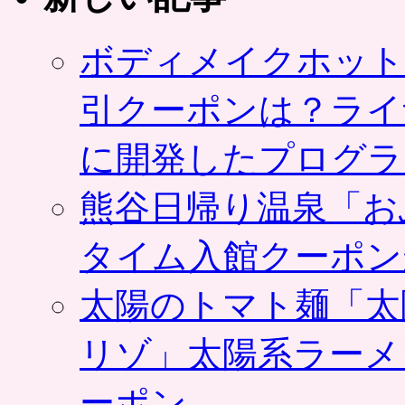
ン
販
ボディメイクホット
売・
共
同
引クーポンは？ライ
購
入
に開発したプログラ
を
特
集
熊谷日帰り温泉「お
し
た
ペ
タイム入館クーポン
ー
ジ
太陽のトマト麺「太
が
登
場
リゾ」太陽系ラーメ
は
ーポン