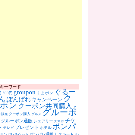
キーワード
ぐるー
groupon
くまポン
円
500円
ク
ん
ぽんぱれ
キャンペーン
ポン
クーポン共同購入
ク
グルーポ
クーポン購入
ン販売
グルメ
チケ
グルーポン通販
シェアリー
スマホ
ポンパ
ト
プレゼント
ホテル
テレビ
ポンパレ通販
リクルート
ル
ポンパレチケット