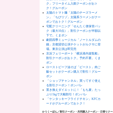
ク」フリータイム入館クーポンがおト
ク！グルーポン
太陽のトマト麺「太陽のチーズラーメ
ン」「ちびリゾ」太陽系ラーメンがクー
ポンでおトク！グルーポン
宅配クリーニング「せんたく便保管パッ
ク（最大10点）」割引クーポンが半額以
下で。くまポン
劇団四季ミュージカル「ノートルダムの
鐘」京都貸切公演チケットがルクサに登
場。東京公演は即完売
京浜フェリーボート「横浜港内遊覧船」
割引クーポンがおトク。予約不要。くま
ポン
ローストビーフ油そば「ビースト」肉ご
飯セットがクーポン購入で割引！グルー
ポン
「ショップチャンネル」買ってすぐ使え
る割引クーポン！ポンパレ
置き換えダイエットに！「もち麦」たっ
ぷり1kgで大幅割引！ポンパレ
「ケンタッキーフライドチキン」KFCカ
ードがグルーポンでおトク！
かうくーぽん／割引クーポン・共同購入クーポン・日替りク