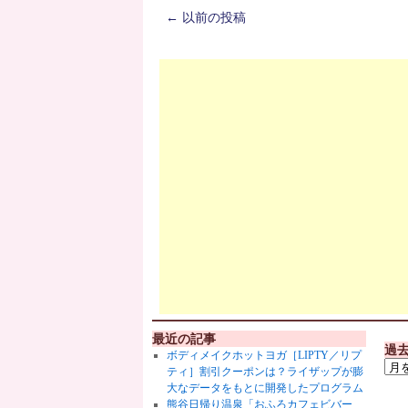
←
以前の投稿
最近の記事
過
ボディメイクホットヨガ［LIPTY／リプ
ティ］割引クーポンは？ライザップが膨
大なデータをもとに開発したプログラム
熊谷日帰り温泉「おふろカフェビバー