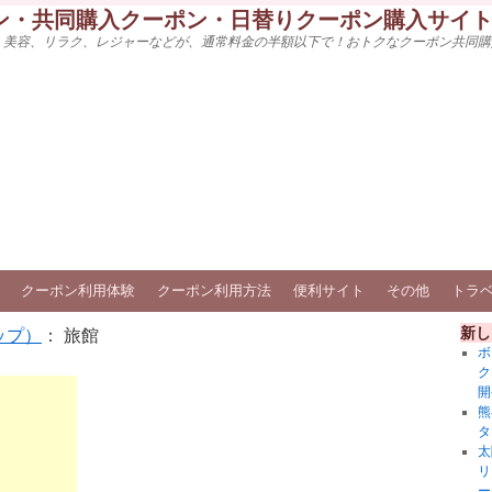
ン・共同購入クーポン・日替りクーポン購入サイ
、美容、リラク、レジャーなどが、通常料金の半額以下で！おトクなクーポン共同購
クーポン利用体験
クーポン利用方法
便利サイト
その他
トラ
新し
ップ）
： 旅館
ボ
ク
開
熊
タ
太
リ
ー