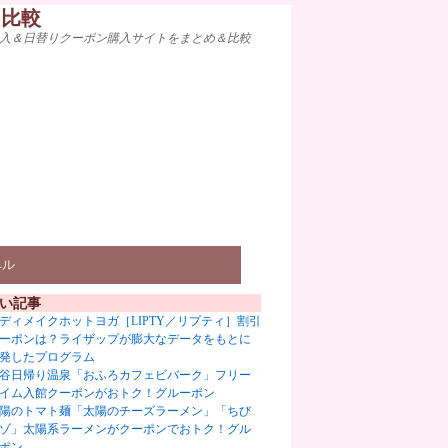
ト比較
入＆日替りクーポン購入サイトをまとめ＆比較
ベル
い記事
ディメイクホットヨガ［LIPTY／リプティ］割引
ーポンは？ライザップが膨大なデータをもとに
発したプログラム
谷日帰り温泉「おふろカフェビバーク」フリー
イム入館クーポンがおトク！グルーポン
陽のトマト麺「太陽のチーズラーメン」「ちび
ゾ」太陽系ラーメンがクーポンでおトク！グル
ポン