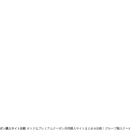
ーポン購入サイト比較
オトクなプレミアムクーポン共同購入サイトまとめ＆比較！グループ購入クー