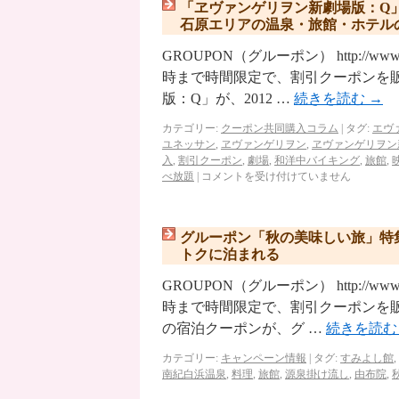
「ヱヴァンゲリヲン新劇場版：Q
石原エリアの温泉・旅館・ホテル
GROUPON（グルーポン） http://ww
時まで時間限定で、割引クーポンを
版：Q」が、2012 …
続きを読む
→
カテゴリー:
クーポン共同購入コラム
|
タグ:
エヴ
ユネッサン
,
ヱヴァンゲリヲン
,
ヱヴァンゲリヲン
入
,
割引クーポン
,
劇場
,
和洋中バイキング
,
旅館
,
べ放題
|
コメントを受け付けていません
グルーポン「秋の美味しい旅」特
トクに泊まれる
GROUPON（グルーポン） http://ww
時まで時間限定で、割引クーポンを
の宿泊クーポンが、グ …
続きを読
カテゴリー:
キャンペーン情報
|
タグ:
すみよし館
,
南紀白浜温泉
,
料理
,
旅館
,
源泉掛け流し
,
由布院
,