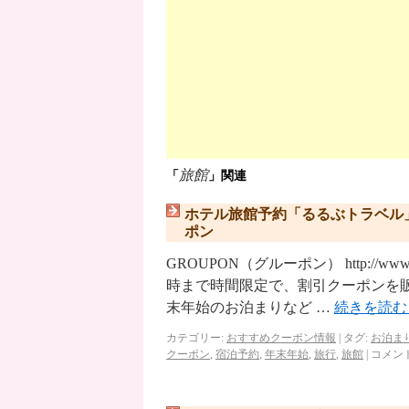
旅館
「
」関連
ホテル旅館予約「るるぶトラベル
ポン
GROUPON（グルーポン） http://ww
時まで時間限定で、割引クーポンを
末年始のお泊まりなど …
続きを読
カテゴリー:
おすすめクーポン情報
|
タグ:
お泊ま
クーポン
,
宿泊予約
,
年末年始
,
旅行
,
旅館
|
コメン