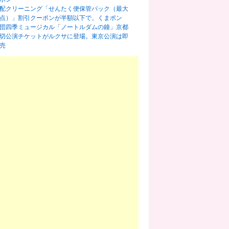
配クリーニング「せんたく便保管パック（最大
0点）」割引クーポンが半額以下で。くまポン
団四季ミュージカル「ノートルダムの鐘」京都
切公演チケットがルクサに登場。東京公演は即
売