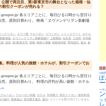
」公開で再注目、第3新東京市の舞台となった箱根・仙
の割引クーポンが売れる？
w.groupon.jp/ 各エリアごとに、毎日ひる12時から翌日12
販売。原則日替わり。 映画「ヱヴァンゲリヲン新劇場
ァンゲリオン
,
エヴァ屋
,
グルーポン
,
ズワイガニ
,
トリックアート
,
ホテル
,
新劇場版
,
ヱヴァンゲリヲン新劇場版Q
,
上映開始
,
仙石原
,
入浴剤
,
共同購
映画
,
温泉
,
第3新東京市
,
箱根
,
箱根小涌園
,
箱根湯本駅
,
聖地巡礼
,
連泊
,
食
集。料理が人気の旅館・ホテルが、割引クーポンでお
注目
100
w.groupon.jp/ 各エリアごとに、毎日ひる12時から翌日12
ぽ
ー
販売。原則日替わり。 料理の評判が高い旅館・ホテル
む
→
ーポ
ン
グルーポン
,
グルーポン特集
,
ホテル
,
共同購入
,
割引クーポン
,
創作料理
,
ッ
秋の旅行
,
箱根連山
,
貸切露天風呂
,
連泊
|
コメントを受け付けていません
レ