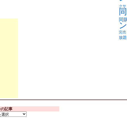
クサ
同
同
完売
放題
去の記事