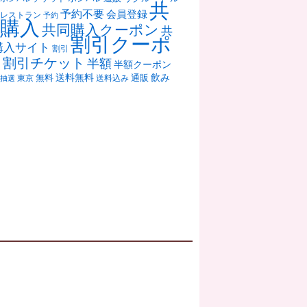
共
予約不要
会員登録
レストラン
予約
購入
共同購入クーポン
共
割引クーポ
購入サイト
割引
ン
割引チケット
半額
半額クーポン
送料無料
飲み
通販
東京
無料
抽選
送料込み