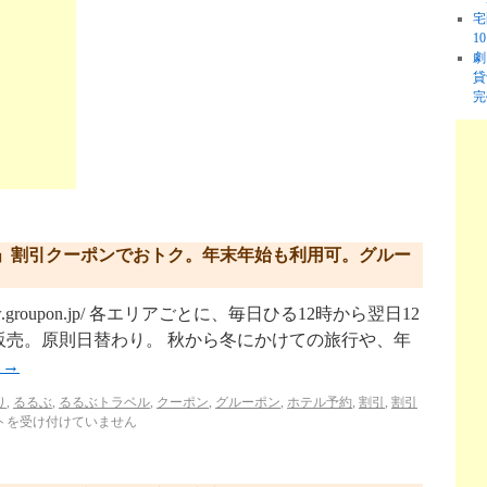
宅
1
劇
貸
完
」割引クーポンでおトク。年末年始も利用可。グルー
w.groupon.jp/ 各エリアごとに、毎日ひる12時から翌日12
販売。原則日替わり。 秋から冬にかけての旅行や、年
む
→
り
,
るるぶ
,
るるぶトラベル
,
クーポン
,
グルーポン
,
ホテル予約
,
割引
,
割引
トを受け付けていません