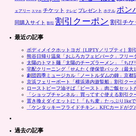
ポン
チケット
プレゼント
ホテル
ェアリー
スマホ
テレビ
割引クーポン
割引チケ
同購入サイト
割引
最近の記事
ボディメイクホットヨガ［LIPTY／リプティ］
熊谷日帰り温泉「おふろカフェビバーク」フリー
太陽のトマト麺「太陽のチーズラーメン」「ちび
宅配クリーニング「せんたく便保管パック（最大1
劇団四季ミュージカル「ノートルダムの鐘」京都
京浜フェリーボート「横浜港内遊覧船」割引クー
ローストビーフ油そば「ビースト」肉ご飯セット
「ショップチャンネル」買ってすぐ使える割引ク
置き換えダイエットに！「もち麦」たっぷり1kg
「ケンタッキーフライドチキン」KFCカードがグ
過去の記事