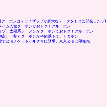
割引クーポンは？ライザップが膨大なデータをもとに開発したプ
タイム入館クーポンがおトク！グルーポン
リゾ」太陽系ラーメンがクーポンでおトク！グルーポン
0点）」割引クーポンが半額以下で。くまポン
貸切公演チケットがルクサに登場。東京公演は即完売