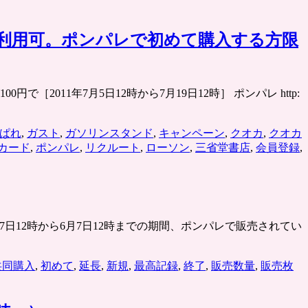
どで利用可。ポンパレで初めて購入する方限
円で［2011年7月5日12時から7月19日12時］ ポンパレ http:
ぱれ
,
ガスト
,
ガソリンスタンド
,
キャンペーン
,
クオカ
,
クオカ
カード
,
ポンパレ
,
リクルート
,
ローソン
,
三省堂書店
,
会員登録
,
年5月17日12時から6月7日12時までの期間、ポンパレで販売されてい
共同購入
,
初めて
,
延長
,
新規
,
最高記録
,
終了
,
販売数量
,
販売枚