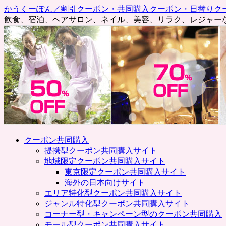
かうくーぽん／割引クーポン・共同購入クーポン・日替りク
飲食、宿泊、ヘアサロン、ネイル、美容、リラク、レジャー
コ
クーポン共同購入
ン
提携型クーポン共同購入サイト
テ
地域限定クーポン共同購入サイト
ン
東京限定クーポン共同購入サイト
ツ
海外の日本向けサイト
へ
エリア特化型クーポン共同購入サイト
ス
ジャンル特化型クーポン共同購入サイト
キ
コーナー型・キャンペーン型のクーポン共同購入
ッ
モール型クーポン共同購入サイト