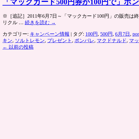
パ
「マックカード500円券が100円で」ポ
円
レ
券
「マ
が
※［追記］2011年6月7日～「マックカード100円」の販売は終了しま
ク
100
リクル …
続きを読む
→
ド
円
ナ
カテゴリー:
キャンペーン情報
|
タグ:
100円
,
500円
,
6月7日
,
po
で」
ル
キン
,
ソルトレモン
,
プレゼント
,
ポンパレ
,
マクドナルド
,
マッ
コ
ド
←
以前の投稿
ン
が
ビ
100
ニ・
円
大
で」
手
3
書
週
店・
間
マ
で
ツ
81
キ
万
ヨ
枚
な
以
ど
上
で
を
利