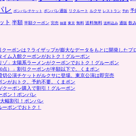
パレ
予
ポンパレ通販
リクルート
ルクサ
ポンパレチケット
レストラン
予約
ット
半額
送料無料
飲
半額クーポン
完売
通販
東京
無料
抽選
送料込み
割引クーポンは？ライザップが膨大なデータをもとに開発したプ
タイム入館クーポンがおトク！グルーポン
リゾ」太陽系ラーメンがクーポンでおトク！グルーポン
0点）」割引クーポンが半額以下で。くまポン
貸切公演チケットがルクサに登場。東京公演は即完売
ポンがおトク。予約不要。くまポン
がクーポン購入で割引！グルーポン
ーポン！ポンパレ
で大幅割引！ポンパレ
ルーポンでおトク！