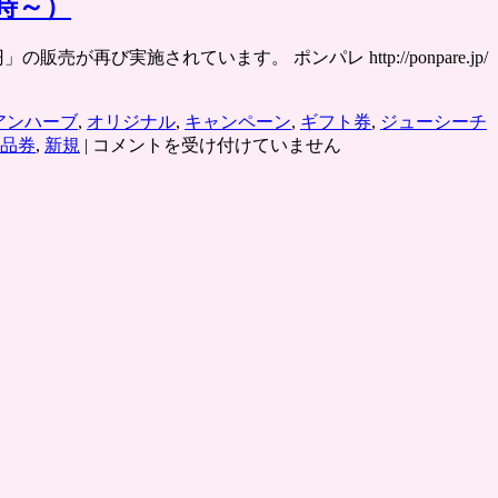
時～）
が再び実施されています。 ポンパレ http://ponpare.jp/
アンハーブ
,
オリジナル
,
キャンペーン
,
ギフト券
,
ジューシーチ
「マ
品券
,
新規
|
コメントを受け付けていません
ッ
ク
カ
ー
ド
500
円
券
が
100
円
で」
ポ
ン
パ