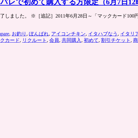
ンパレで初めて購入する方限定（6月7日12
した。 ※［追記］2011年6月28日～「マックカード100円」の販売
npare
,
お釣り
,
ぽんぱれ
,
アイコンチキン
,
イタハブなう
,
イタリ
クカード
,
リクルート
,
会員
,
共同購入
,
初めて
,
割引チケット
,
商