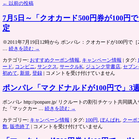
←
以前の投稿
7月5日～「クオカード500円券が10
定
※2011年7月19日12時から ポンパレ：クオカードが100円で［20
…
続きを読む
→
カテゴリー:
おすすめクーポン情報
,
キャンペーン情報
|
タグ:
ード
,
コンビニ
,
サンクス
,
サークルK
,
ジュンク堂書店
,
セブン
7
初めて
,
新規
,
登録
|
コメントを受け付けていません
月
5
ポンパレ「マクドナルドが100円で」3
日
～
ポンパレ http://ponpare.jp/ リクルートの割引チケ
「ク
た「マックカー …
続きを読む
→
オ
カ
カテゴリー:
キャンペーン情報
|
タグ:
100円
,
ぽんぱれ
,
クーポ
ー
ポ
数
,
販売終了
|
コメントを受け付けていません
ド
ン
500