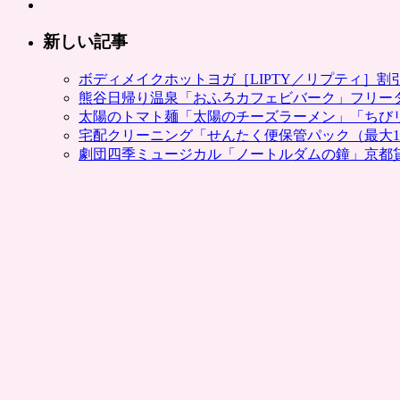
販
用
売
可。
新しい記事
は
ポ
ン
ボディメイクホットヨガ［LIPTY／リプティ］
パ
熊谷日帰り温泉「おふろカフェビバーク」フリー
レ
太陽のトマト麺「太陽のチーズラーメン」「ちび
で
宅配クリーニング「せんたく便保管パック（最大1
初
劇団四季ミュージカル「ノートルダムの鐘」京都
め
て
購
入
す
る
方
限
定
は