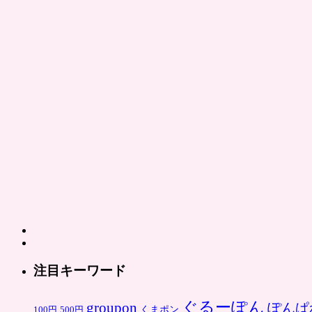
注目キーワード
ぐるーぽん
groupon
ぽんぱ
くまポン
100円
500円