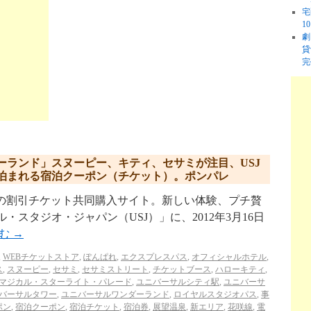
宅
1
劇
貸
完
ーランド」スヌーピー、キティ、セサミが注目、USJ
泊まれる宿泊クーポン（チケット）。ポンパレ
p/ リクルートの割引チケット共同購入サイト。新しい体験、プチ贅
・スタジオ・ジャパン（USJ）」に、2012年3月16日
読む
→
,
WEBチケットストア
,
ぽんぱれ
,
エクスプレスパス
,
オフィシャルホテル
,
ス
,
スヌーピー
,
セサミ
,
セサミストリート
,
チケットブース
,
ハローキティ
,
マジカル・スターライト・パレード
,
ユニバーサルシティ駅
,
ユニバーサ
バーサルタワー
,
ユニバーサルワンダーランド
,
ロイヤルスタジオパス
,
事
ポン
,
宿泊クーポン
,
宿泊チケット
,
宿泊券
,
展望温泉
,
新エリア
,
花咲線
,
電