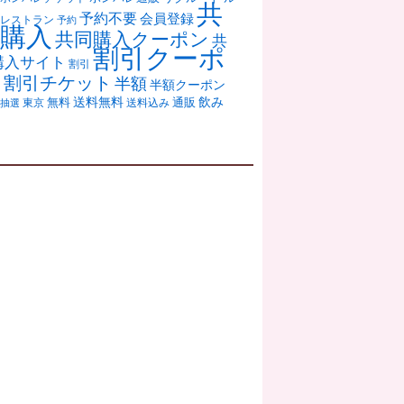
共
予約不要
会員登録
レストラン
予約
購入
共同購入クーポン
共
割引クーポ
購入サイト
割引
ン
割引チケット
半額
半額クーポン
送料無料
飲み
通販
東京
無料
抽選
送料込み