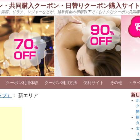
ン・共同購入クーポン・日替りクーポン購入サイ
、美容、リラク、レジャーなどが、通常料金の半額以下で！おトクなクーポン共同購
クーポン利用体験
クーポン利用方法
便利サイト
その他
トラ
新し
ップ）
： 新エリア
ボ
ク
開
熊
タ
太
リ
ー