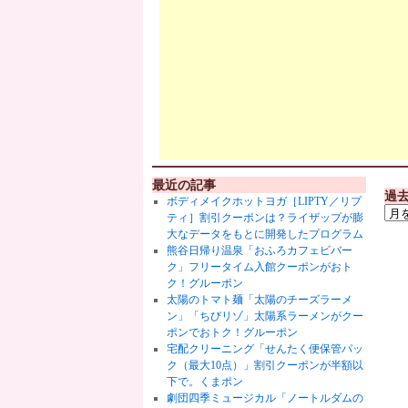
最近の記事
過
ボディメイクホットヨガ［LIPTY／リプ
ティ］割引クーポンは？ライザップが膨
大なデータをもとに開発したプログラム
熊谷日帰り温泉「おふろカフェビバー
ク」フリータイム入館クーポンがおト
ク！グルーポン
太陽のトマト麺「太陽のチーズラーメ
ン」「ちびリゾ」太陽系ラーメンがクー
ポンでおトク！グルーポン
宅配クリーニング「せんたく便保管パッ
ク（最大10点）」割引クーポンが半額以
下で。くまポン
劇団四季ミュージカル「ノートルダムの