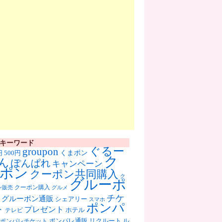
キーワード
ぐるー
groupon
くまポン
円
500円
ク
ん
ぽんぱれ
キャンペーン
ポン
クーポン共同購入
ク
グルーポ
クーポン購入
ン販売
グルメ
チケ
グルーポン通販
シェアリー
スマホ
ポンパ
ト
プレゼント
ホテル
テレビ
ポンパレ通販
リクルート
ル
ポンパレチケット