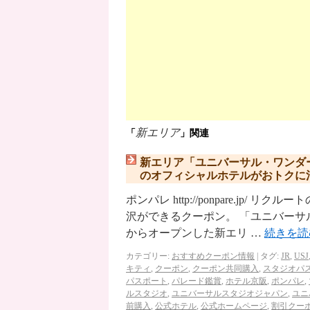
新エリア
「
」関連
新エリア「ユニバーサル・ワンダ
のオフィシャルホテルがおトクに
ポンパレ http://ponpare.j
沢ができるクーポン。 「ユニバーサル
からオープンした新エリ …
続きを
カテゴリー:
おすすめクーポン情報
|
タグ:
JR
,
USJ
キティ
,
クーポン
,
クーポン共同購入
,
スタジオパ
パスポート
,
パレード鑑賞
,
ホテル京阪
,
ポンパレ
,
ルスタジオ
,
ユニバーサルスタジオジャパン
,
ユニ
前購入
,
公式ホテル
,
公式ホームページ
,
割引クー