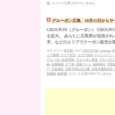
車
|
コメントを受け付けていません
グルーポン広島、10月21日から
GROUPON（グルーポン） GROU
を拡大。 あらたに広島県が追加され
市、などのエリアでクーポン販売が
カテゴリー:
未分類
|
タグ:
GROUPOM
,
groupon
,
G
リア展開
,
エリア拡大
,
エリア追加
,
キャンペーン
,
グルーポン会員登録
,
グルーポン尾道
,
グルーポン
録
,
全国展開
,
八丁堀
,
原爆ドーム
,
厳島神社
,
可部
ア
,
広島地区
,
広島平和記念公園
,
広島本通商店街
,
芸備線
,
薬研堀
|
コメントを受け付けていません