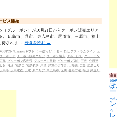
サービス開始
PON（グルーポン）が10月21日からクーポン販売エリア
る。 広島市、呉市、東広島市、尾道市、三原市、福山
期待されま …
続きを読む
→
ROUPONN
,
nanacoギフト
,
くーぽっど
,
ぐるーぽん
,
アストラムライン
,
エ
クーポッド
,
クーポン販売エリア
,
クーポン購入
,
グルーぽん
,
グルーポン
,
広島
,
グルーポン広島県
,
グルーポン登録
,
グルーポン福山
,
三島
,
会員登
線
,
呉
,
呉線
,
宮島口
,
宮島航路
,
尾道
,
尾道の街並み
,
山陽線
,
広島
,
広島エリ
広島県
,
広島電鉄
,
広電
,
新エリア
,
東広島市
,
流川
,
登録方法
,
福山
,
紙屋町
,
注目
100
ぽ
ー
ーポ
ン
ッ
レ