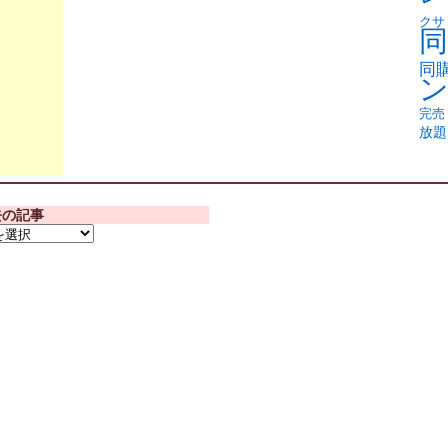
クサ
同
同
完売
放題
去の記事