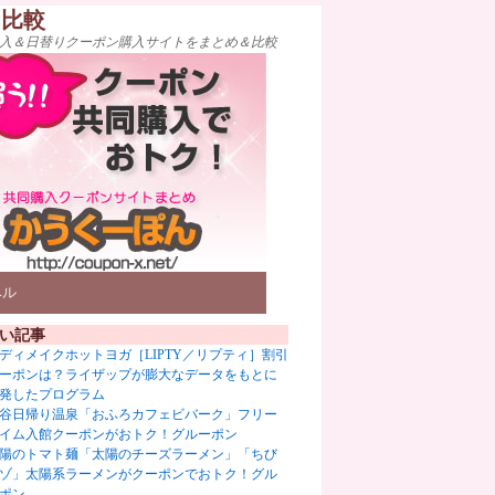
ト比較
入＆日替りクーポン購入サイトをまとめ＆比較
ベル
い記事
ディメイクホットヨガ［LIPTY／リプティ］割引
ーポンは？ライザップが膨大なデータをもとに
発したプログラム
谷日帰り温泉「おふろカフェビバーク」フリー
イム入館クーポンがおトク！グルーポン
陽のトマト麺「太陽のチーズラーメン」「ちび
ゾ」太陽系ラーメンがクーポンでおトク！グル
ポン