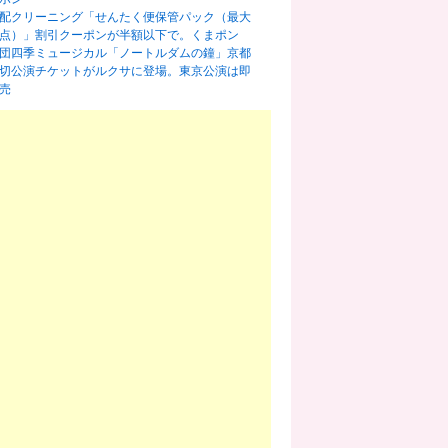
配クリーニング「せんたく便保管パック（最大
0点）」割引クーポンが半額以下で。くまポン
団四季ミュージカル「ノートルダムの鐘」京都
切公演チケットがルクサに登場。東京公演は即
売