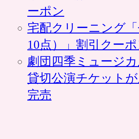
ー
ーポン
ビ
ス
を
宅配クリーニング「
提
供
10点）」割引クー
は
劇団四季ミュージカ
貸切公演チケットが
完売