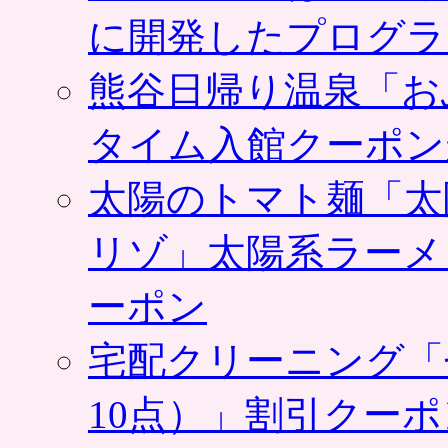
に開発したプログラ
熊谷日帰り温泉「お
タイム入館クーポン
太陽のトマト麺「太
リゾ」太陽系ラーメ
ーポン
宅配クリーニング「
10点）」割引クー