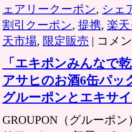
ェアリークーポン
,
シェ
割引クーポン
,
提携
,
楽天
シ
天市場
,
限定販売
|
コメ
ェ
ア
リ
「エキポンみんなで乾
ー
楽
天
アサヒのお酒6缶パッ
「ラ・
ク
ー
グルーポンとエキサイ
ポ
ン」
楽
GROUPON（グルーポン） htt
天
市
場