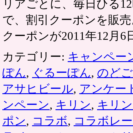
リアごとに、毎日ひる12
で
の
買
で、割引クーポンを販売
い
物
クーポンが2011年12月6
に
使
え
る
カテゴリー:
キャンペー
500
円
ぽん
,
ぐるーぽん
,
のどご
ク
ー
ポ
アサヒビール
,
アンケー
ン
が
ンペーン
,
キリン
,
キリン
100
円
で
ポン
,
コラボ
,
コラボレー
は