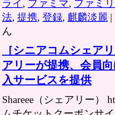
ライ
,
ファミマ
,
ファミリ
法
,
提携
,
登録
,
麒麟淡麗
|
ん
［シニアコムシェアリ
アリーが提携、会員向
入サービスを提供
Shareee（シェアリー） http
ムチケットクーポンサイ