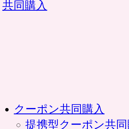
コ
ン
テ
ン
ツ
へ
ス
キ
ッ
プ
クーポン共同購入
提携型クーポン共同