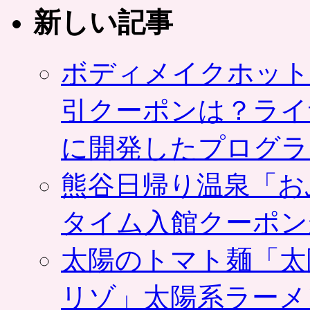
新しい記事
ー
が
提
携、
ボディメイクホット
会
員
向
引クーポンは？ライ
け
に
に開発したプログラ
割
引
ク
熊谷日帰り温泉「お
ー
ポ
タイム入館クーポン
ン
の
共
太陽のトマト麺「太
同
購
リゾ」太陽系ラーメ
入
サ