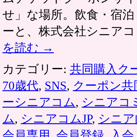
せ」な場所。飲食・宿泊
ーと、株式会社シニアコ
を読む
→
カテゴリー:
共同購入ク
70歳代
,
SNS
,
クーポン共
ーシニアコム
,
シニアコ
ム
,
シニアコムJP
,
シニア
会員専用
,
会員登録
,
入会