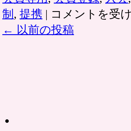
［シ
制
,
提携
|
コメントを受
ニ
ア
←
以前の投稿
コ
ム
シ
ェ
ア
リ
ー］
シ
ニ
ア
向
け
SNS
と
シ
ェ
ア
リ