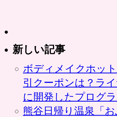
ル
ー
プ
に
よ
る、
会
員
新しい記事
限
定
プ
レ
ボディメイクホット
ミ
ア
引クーポンは？ライ
ム
ク
ー
に開発したプログラ
ポ
ン
販
熊谷日帰り温泉「お
売