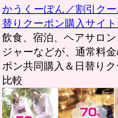
かうくーぽん／割引クー
替りクーポン購入サイト
飲食、宿泊、ヘアサロン
ジャーなどが、通常料金
ポン共同購入＆日替りク
比較