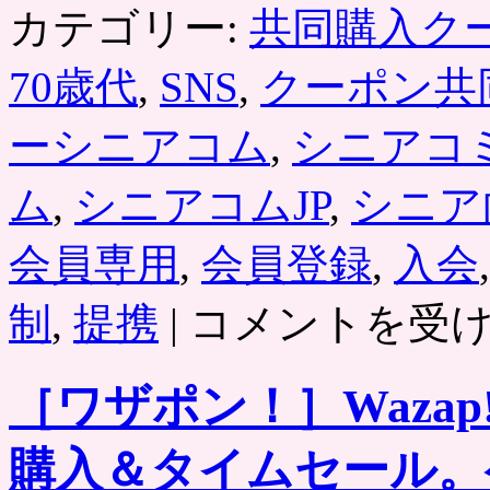
カテゴリー:
共同購入ク
70歳代
,
SNS
,
クーポン共
ーシニアコム
,
シニアコ
ム
,
シニアコムJP
,
シニア
会員専用
,
会員登録
,
入会
［シ
制
,
提携
|
コメントを受
ニ
ア
コ
［ワザポン！］Waza
ム
シ
ェ
購入＆タイムセール。
ア
リ