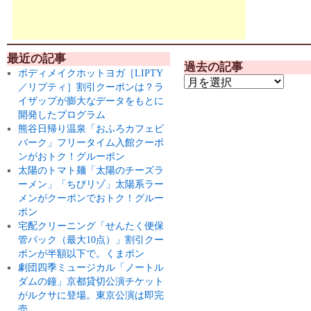
最近の記事
過去の記事
ボディメイクホットヨガ［LIPTY
／リプティ］割引クーポンは？ラ
イザップが膨大なデータをもとに
開発したプログラム
熊谷日帰り温泉「おふろカフェビ
バーク」フリータイム入館クーポ
ンがおトク！グルーポン
太陽のトマト麺「太陽のチーズラ
ーメン」「ちびリゾ」太陽系ラー
メンがクーポンでおトク！グルー
ポン
宅配クリーニング「せんたく便保
管パック（最大10点）」割引クー
ポンが半額以下で。くまポン
劇団四季ミュージカル「ノートル
ダムの鐘」京都貸切公演チケット
がルクサに登場。東京公演は即完
売