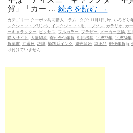
賀」「カー …
続きを読む
→
カテゴリー:
クーポン共同購入コラム
|
タグ:
11月1日
,
hp
,
いろどり
ンクジェットプリンタ
,
インクジェット用
,
エプソン
,
カラリオ
,
カ
ーキャラクター
,
ピクサス
,
フルカラー
,
ブラザー
,
メーカー互換
,
互
購入サイト
,
大量印刷
,
寄付金付年賀
,
対応機種
,
平成23年
,
平成24年
賀葉書
,
抽選日
,
故障
,
染料系インク
,
発売開始
,
純正品
,
郵便年賀jp
,
け付けていません