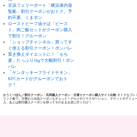
京浜フェリーボート「横浜港内遊
覧船」割引クーポンがおトク。予
約不要。くまポン
ローストビーフ油そば「ビース
ト」肉ご飯セットがクーポン購入
で割引！グルーポン
「ショップチャンネル」買ってす
ぐ使える割引クーポン！ポンパレ
置き換えダイエットに！「もち
麦」たっぷり1kgで大幅割引！ポン
パレ
「ケンタッキーフライドチキン」
KFCカードがグルーポンでおト
ク！
かうくーぽん／割引クーポン・共同購入クーポン・日替りクーポン購入サイト比較
オトクなプレ
リンク集で、日替わり出品クーポンもチェック！グルメやリラクゼーション、チケットやアミュ
入、あとは割引購入クーポンを持ってそのままお店に行くだけ！