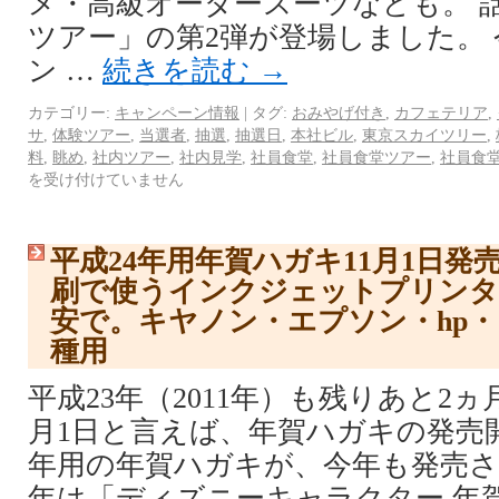
メ・高級オーダースーツなども。 
ツアー」の第2弾が登場しました。
ン …
続きを読む
→
カテゴリー:
キャンペーン情報
|
タグ:
おみやげ付き
,
カフェテリア
,
サ
,
体験ツアー
,
当選者
,
抽選
,
抽選日
,
本社ビル
,
東京スカイツリー
,
料
,
眺め
,
社内ツアー
,
社内見学
,
社員食堂
,
社員食堂ツアー
,
社員食
を受け付けていません
平成24年用年賀ハガキ11月1日発
刷で使うインクジェットプリンタ
安で。キヤノン・エプソン・hp
種用
平成23年（2011年）も残りあと2ヵ
月1日と言えば、年賀ハガキの発売開
年用の年賀ハガキが、今年も発売さ
年は「ディズニーキャラクター 年