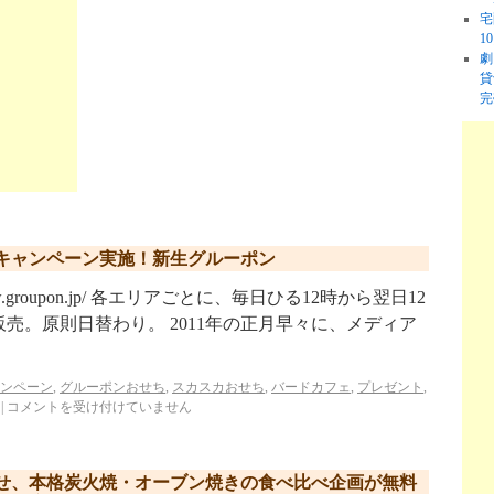
宅
1
劇
貸
完
トキャンペーン実施！新生グルーポン
w.groupon.jp/ 各エリアごとに、毎日ひる12時から翌日12
売。原則日替わり。 2011年の正月早々に、メディア
ンペーン
,
グルーポンおせち
,
スカスカおせち
,
バードカフェ
,
プレゼント
,
|
コメントを受け付けていません
せ、本格炭火焼・オーブン焼きの食べ比べ企画が無料