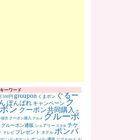
キーワード
ぐるー
groupon
くまポン
円
500円
ク
ん
ぽんぱれ
キャンペーン
ポン
クーポン共同購入
ク
グルーポ
クーポン購入
ン販売
グルメ
チケ
グルーポン通販
シェアリー
スマホ
ポンパ
ト
プレゼント
ホテル
テレビ
ポンパレ通販
リクルート
ル
ポンパレチケット