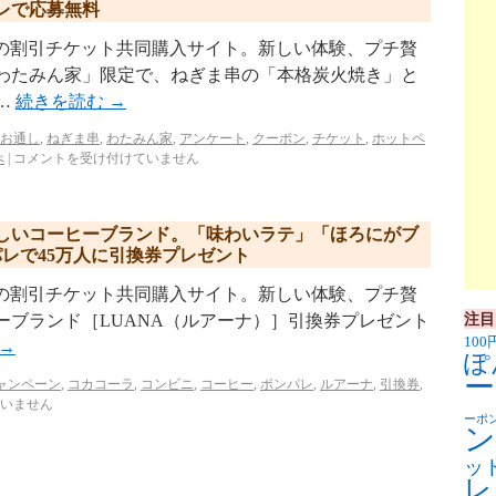
レで応募無料
p/ リクルートの割引チケット共同購入サイト。新しい体験、プチ贅
「わたみん家」限定で、ねぎま串の「本格炭火焼き」と
…
続きを読む
→
お通し
,
ねぎま串
,
わたみん家
,
アンケート
,
クーポン
,
チケット
,
ホットペ
べ
|
コメントを受け付けていません
しいコーヒーブランド。「味わいラテ」「ほろにがブ
レで45万人に引換券プレゼント
p/ リクルートの割引チケット共同購入サイト。新しい体験、プチ贅
注目
ーブランド［LUANA（ルアーナ）］引換券プレゼント
100
→
ぽ
ー
ャンペーン
,
コカコーラ
,
コンビニ
,
コーヒー
,
ポンパレ
,
ルアーナ
,
引換券
,
いません
ーポ
ン
ッ
レ