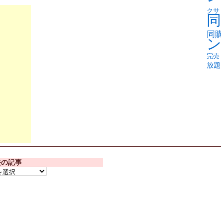
クサ
同
同
完売
放題
去の記事