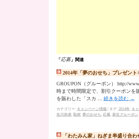
応募
「
」関連
2014年「夢のおせち」プレゼン
GROUPON（グルーポン） http://ww
時まで時間限定で、割引クーポンを販
を賑わした「スカ …
続きを読む
→
カテゴリー:
キャンペーン情報
|
タグ:
2014年
,
キャ
佐川急便
,
取材
,
夢のおせち
,
応募
,
新生グルーポン
「わたみん家」ねぎま串盛り合わ