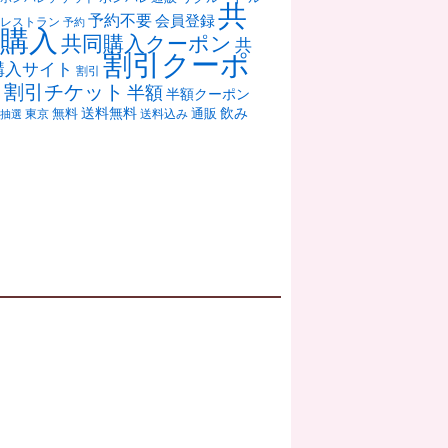
共
予約不要
会員登録
レストラン
予約
購入
共同購入クーポン
共
割引クーポ
購入サイト
割引
ン
割引チケット
半額
半額クーポン
送料無料
飲み
通販
東京
無料
抽選
送料込み