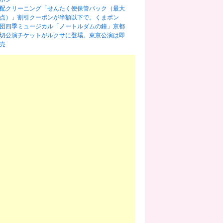
配クリーニング「せんたく便保管パック（最大
0点）」割引クーポンが半額以下で。くまポン
団四季ミュージカル「ノートルダムの鐘」京都
切公演チケットがルクサに登場。東京公演は即
売