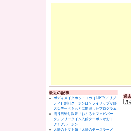
最近の記事
過
ボディメイクホットヨガ［LIPTY／リプ
ティ］割引クーポンは？ライザップが膨
大なデータをもとに開発したプログラム
熊谷日帰り温泉「おふろカフェビバー
ク」フリータイム入館クーポンがおト
ク！グルーポン
太陽のトマト麺「太陽のチーズラーメ