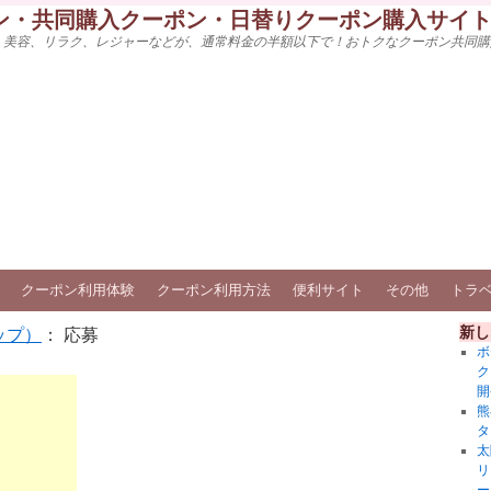
ン・共同購入クーポン・日替りクーポン購入サイ
、美容、リラク、レジャーなどが、通常料金の半額以下で！おトクなクーポン共同購
クーポン利用体験
クーポン利用方法
便利サイト
その他
トラ
新し
ップ）
： 応募
ボ
ク
開
熊
タ
太
リ
ー