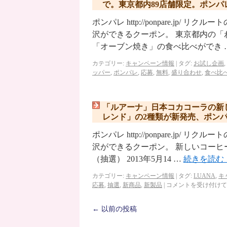
で。東京都内89店舗限定。ポンパ
ポンパレ http://ponpare.j
沢ができるクーポン。 東京都内の
「オーブン焼き」の食べ比べができ 
カテゴリー:
キャンペーン情報
|
タグ:
お試し企画
,
ッパー
,
ポンパレ
,
応募
,
無料
,
盛り合わせ
,
食べ比
「ルアーナ」日本コカコーラの新
レンド」の2種類が新発売、ポンパ
ポンパレ http://ponpare.j
沢ができるクーポン。 新しいコーヒ
（抽選） 2013年5月14 …
続きを読む
カテゴリー:
キャンペーン情報
|
タグ:
LUANA
,
キ
応募
,
抽選
,
新商品
,
新製品
|
コメントを受け付けて
←
以前の投稿