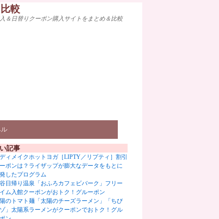
ト比較
入＆日替りクーポン購入サイトをまとめ＆比較
ベル
い記事
ディメイクホットヨガ［LIPTY／リプティ］割引
ーポンは？ライザップが膨大なデータをもとに
発したプログラム
谷日帰り温泉「おふろカフェビバーク」フリー
イム入館クーポンがおトク！グルーポン
陽のトマト麺「太陽のチーズラーメン」「ちび
ゾ」太陽系ラーメンがクーポンでおトク！グル
ポン