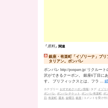
席料
「
」関連
銀座・有楽町「イゾリーナ」プリ
タリアン。ポンパレ
ポンパレ http://ponpare.j
沢ができるクーポン。 銀座6丁目に
す。 プリフィックスとは、フラ …
カテゴリー:
おすすめクーポン情報
|
タグ:
イゾリ
ポンパレ
,
ポンパレチケット
,
ポンパレ有楽町
,
ポ
日
,
有楽町
,
週末
,
金曜日
,
銀座
|
コメントを受け付