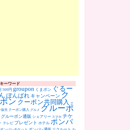
キーワード
ぐるー
groupon
くまポン
円
500円
ク
ん
ぽんぱれ
キャンペーン
ポン
クーポン共同購入
ク
グルーポ
クーポン購入
ン販売
グルメ
チケ
グルーポン通販
シェアリー
スマホ
ポンパ
ト
プレゼント
ホテル
テレビ
ポンパレ通販
リクルート
ル
ポンパレチケット