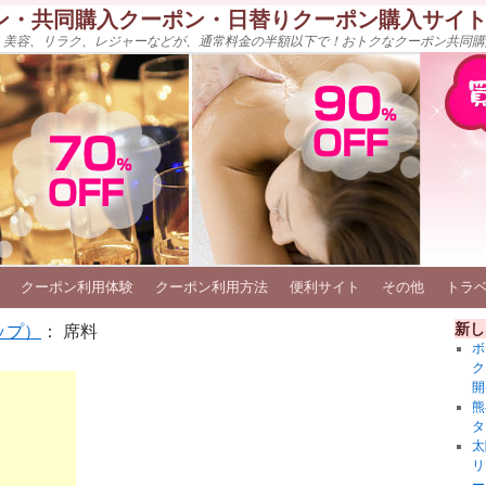
ン・共同購入クーポン・日替りクーポン購入サイ
、美容、リラク、レジャーなどが、通常料金の半額以下で！おトクなクーポン共同購
クーポン利用体験
クーポン利用方法
便利サイト
その他
トラ
新し
ップ）
： 席料
ボ
ク
開
熊
タ
太
リ
ー