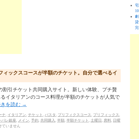
宅
1
劇
貸
完
フィックスコースが半額のチケット。自分で選べるイ
p/ リクルートの割引チケット共同購入サイト。新しい体験、プチ贅
あるイタリアンのコース料理が半額のチケットが人気で
続きを読む
→
ーナ
,
イタリアン
,
チケット
,
パスタ
,
プリフィクスコース
,
プリフィックス
,
ンパレ銀座
,
メイン
,
予約
,
共同購入
,
半額
,
半額チケット
,
土曜日
,
席料
,
日曜
けていません