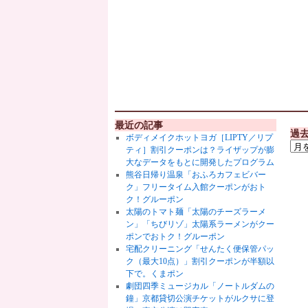
最近の記事
過
ボディメイクホットヨガ［LIPTY／リプ
ティ］割引クーポンは？ライザップが膨
大なデータをもとに開発したプログラム
熊谷日帰り温泉「おふろカフェビバー
ク」フリータイム入館クーポンがおト
ク！グルーポン
太陽のトマト麺「太陽のチーズラーメ
ン」「ちびリゾ」太陽系ラーメンがクー
ポンでおトク！グルーポン
宅配クリーニング「せんたく便保管パッ
ク（最大10点）」割引クーポンが半額以
下で。くまポン
劇団四季ミュージカル「ノートルダムの
鐘」京都貸切公演チケットがルクサに登