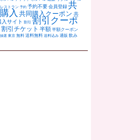
共
予約不要
会員登録
レストラン
予約
購入
共同購入クーポン
共
割引クーポ
購入サイト
割引
ン
割引チケット
半額
半額クーポン
送料無料
飲み
通販
東京
無料
抽選
送料込み