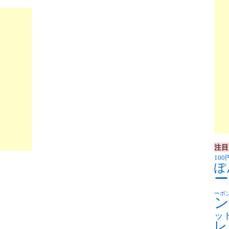
注目
100
ぽ
ー
ーポ
ン
ッ
レ