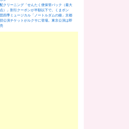
配クリーニング「せんたく便保管パック（最大
0点）」割引クーポンが半額以下で。くまポン
団四季ミュージカル「ノートルダムの鐘」京都
切公演チケットがルクサに登場。東京公演は即
売