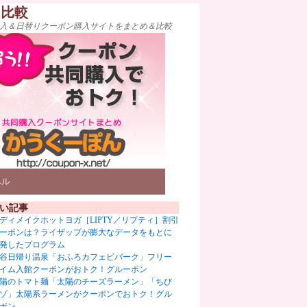
ト比較
入＆日替りクーポン購入サイトをまとめ＆比較
ベル
い記事
ディメイクホットヨガ［LIPTY／リプティ］割引
ーポンは？ライザップが膨大なデータをもとに
発したプログラム
谷日帰り温泉「おふろカフェビバーク」フリー
イム入館クーポンがおトク！グルーポン
陽のトマト麺「太陽のチーズラーメン」「ちび
ゾ」太陽系ラーメンがクーポンでおトク！グル
ポン