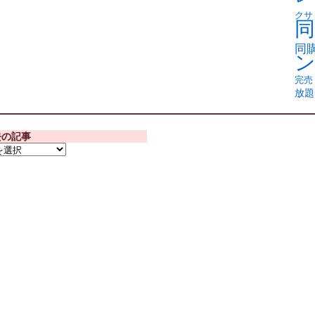
クサ
同
同
完売
放題
去の記事