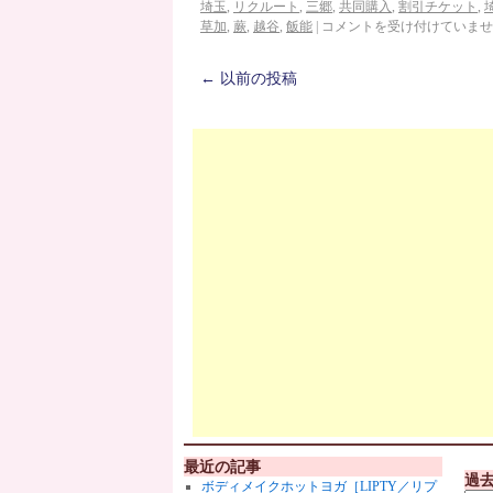
埼玉
,
リクルート
,
三郷
,
共同購入
,
割引チケット
,
草加
,
蕨
,
越谷
,
飯能
|
コメントを受け付けていませ
←
以前の投稿
最近の記事
過
ボディメイクホットヨガ［LIPTY／リプ