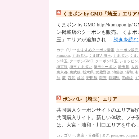
くまポン by GMO「埼玉」エリ
くまポン by GMO http://kuma
ン掲載店のクーポンも販売。 くまポン
玉」エリアが追加され …
続きを読
カテゴリー:
おすすめクーポン情報
,
クーポン販売
kumapon
,
くまぽん
,
くまぽん埼玉
,
くまポン
,
くま
ン埼玉
,
クーポンGMO
,
クーポン埼玉
,
ショッピン
埼京線
,
埼玉くまポン
,
埼玉クーポン
,
埼玉県
,
大宮
東京都
,
東武線
,
栃木県
,
武蔵野線
,
池袋線
,
浦和
,
湘
加
,
蕨
,
西武
,
越谷
,
野田線
,
限定
,
静岡県
,
高崎線
,
１
ポンパレ［埼玉］エリア
共同購入クーポンサイトのエリア紹介 ポンパレ
共同購入サイト。新しい体験、プチ
は、大宮・浦和・川口エリアを中心 
カテゴリー:
東京・首都圏
|
タグ:
pompare
,
ponpare