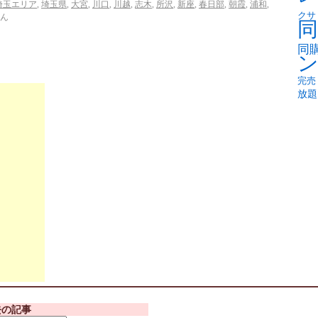
埼玉エリア
,
埼玉県
,
大宮
,
川口
,
川越
,
志木
,
所沢
,
新座
,
春日部
,
朝霞
,
浦和
,
クサ
ん
同
同
完売
放題
去の記事