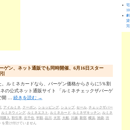
宅
1
劇
貸
完
バーゲン、ネット通販でも同時開催、6月16日スター
割引
た。ルミネカードなら、バーゲン価格からさらに5％割
］ルミネの公式ネット通販サイト 「ルミネチェックザバーゲ
で開 …
続きを読む
→
E
,
アイルミネ
,
クーポン
,
ショッピング
,
ショップ
,
セール
,
チェックザバー
,
ルミネウィング
,
ルミネエスト
,
ルミネカード
,
ルミネザキッチン
,
ルミネ
同購入
,
割引率
,
北千住
,
半額
,
品川
,
大宮
,
大船
,
川越
,
新宿
,
横浜
,
池袋
,
渋
トを受け付けていません