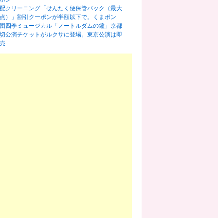
配クリーニング「せんたく便保管パック（最大
0点）」割引クーポンが半額以下で。くまポン
団四季ミュージカル「ノートルダムの鐘」京都
切公演チケットがルクサに登場。東京公演は即
売