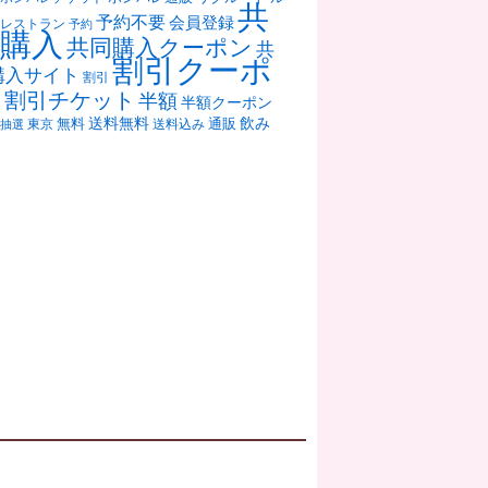
共
予約不要
会員登録
レストラン
予約
購入
共同購入クーポン
共
割引クーポ
購入サイト
割引
ン
割引チケット
半額
半額クーポン
送料無料
飲み
通販
東京
無料
抽選
送料込み