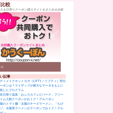
ト比較
入＆日替りクーポン購入サイトをまとめ＆比較
ベル
い記事
ディメイクホットヨガ［LIPTY／リプティ］割引
ーポンは？ライザップが膨大なデータをもとに
発したプログラム
谷日帰り温泉「おふろカフェビバーク」フリー
イム入館クーポンがおトク！グルーポン
陽のトマト麺「太陽のチーズラーメン」「ちび
ゾ」太陽系ラーメンがクーポンでおトク！グル
ポン