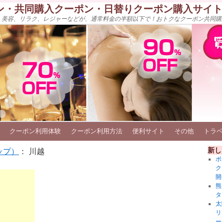
ン・共同購入クーポン・日替りクーポン購入サイ
、美容、リラク、レジャーなどが、通常料金の半額以下で！おトクなクーポン共同購
クーポン利用体験
クーポン利用方法
便利サイト
その他
トラ
新し
ップ）
： 川越
ボ
ク
開
熊
タ
太
リ
ー