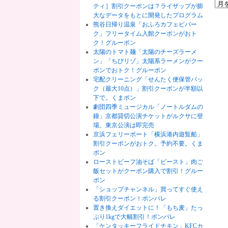
ティ］割引クーポンは？ライザップが膨
大なデータをもとに開発したプログラム
熊谷日帰り温泉「おふろカフェビバー
ク」フリータイム入館クーポンがおト
ク！グルーポン
太陽のトマト麺「太陽のチーズラーメ
ン」「ちびリゾ」太陽系ラーメンがクー
ポンでおトク！グルーポン
宅配クリーニング「せんたく便保管パッ
ク（最大10点）」割引クーポンが半額以
下で。くまポン
劇団四季ミュージカル「ノートルダムの
鐘」京都貸切公演チケットがルクサに登
場。東京公演は即完売
京浜フェリーボート「横浜港内遊覧船」
割引クーポンがおトク。予約不要。くま
ポン
ローストビーフ油そば「ビースト」肉ご
飯セットがクーポン購入で割引！グルー
ポン
「ショップチャンネル」買ってすぐ使え
る割引クーポン！ポンパレ
置き換えダイエットに！「もち麦」たっ
ぷり1kgで大幅割引！ポンパレ
「ケンタッキーフライドチキン」KFCカ