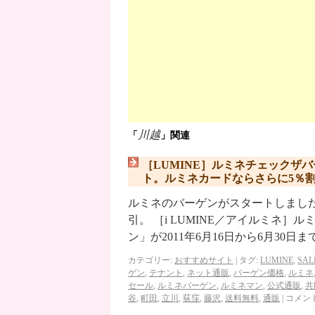
川越
「
」関連
［LUMINE］ルミネチェックザ
ト。ルミネカードならさらに5％
ルミネのバーゲンがスタートしまし
引。 ［i LUMINE／アイルミネ
ン」が2011年6月16日から6月30日ま
カテゴリー:
おすすめサイト
|
タグ:
LUMINE
,
SAL
ゲン
,
テナント
,
ネット通販
,
バーゲン価格
,
ルミネ
セール
,
ルミネバーゲン
,
ルミネマン
,
公式通販
,
共
谷
,
町田
,
立川
,
荻窪
,
藤沢
,
送料無料
,
通販
|
コメン