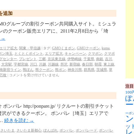
アを追加
pon.jp/ GMOグループの割引クーポン共同購入サイト。ミシュラ
のクーポン販売エリアに、2011年2月8日から「埼
む
→
エリア拡大
,
関東・甲信越
|
タグ:
GMOくまポン
,
GMOクーポン
,
kuma
,
ポン埼玉
,
とくとくポイント
,
エリア拡大
,
キャンペーン
,
クマポン
,
クマポ
グセンター
,
プレゼント
,
三郷
,
京浜東北線
,
伊勢崎線
,
千葉県
,
南銀
,
吉川
,
,
大宮駅
,
宇都宮線
,
川口
,
川越
,
川越線
,
所沢
,
新宿線
,
春日部
,
朝霞
,
東上線
,
南新宿ライン
,
熊ぽん
,
熊クーポン
,
熊ポン
,
神奈川県
,
群馬県
,
茨城県
,
草
万枚
|
コメントを受け付けていません
注目
100
ぽ
ー
 http://ponpare.jp/ リクルートの割引チケット
贅沢ができるクーポン。 ポンパレ［埼玉］エリアで
ーポ
ン
…
続きを読む
→
ッ
レ
,
さいたま
,
さいたま新都心
,
ぽんぱれ
,
ポンパレ
,
ポンパレード
,
ポンパレ