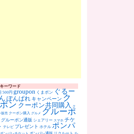
キーワード
ぐるー
groupon
くまポン
円
500円
ク
ん
ぽんぱれ
キャンペーン
ポン
クーポン共同購入
ク
グルーポ
クーポン購入
ン販売
グルメ
チケ
グルーポン通販
シェアリー
スマホ
ポンパ
ト
プレゼント
ホテル
テレビ
ポンパレ通販
リクルート
ル
ポンパレチケット