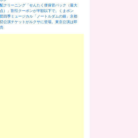
配クリーニング「せんたく便保管パック（最大
0点）」割引クーポンが半額以下で。くまポン
団四季ミュージカル「ノートルダムの鐘」京都
切公演チケットがルクサに登場。東京公演は即
売