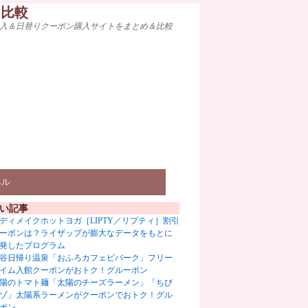
ト比較
入＆日替りクーポン購入サイトをまとめ＆比較
ベル
い記事
ディメイクホットヨガ［LIPTY／リプティ］割引
ーポンは？ライザップが膨大なデータをもとに
発したプログラム
谷日帰り温泉「おふろカフェビバーク」フリー
イム入館クーポンがおトク！グルーポン
陽のトマト麺「太陽のチーズラーメン」「ちび
ゾ」太陽系ラーメンがクーポンでおトク！グル
ポン