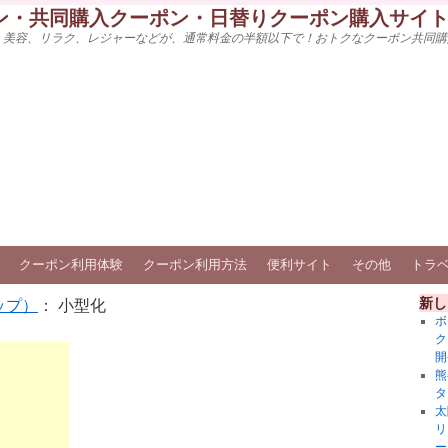
ン・共同購入クーポン・日替りクーポン購入サイ
、美容、リラク、レジャーなどが、通常料金の半額以下で！おトクなクーポン共同購
クーポン利用体験
クーポン利用方法
便利サイト
その他
トラ
新し
ップ）
： 小型化
ボ
ク
開
熊
タ
太
リ
ー