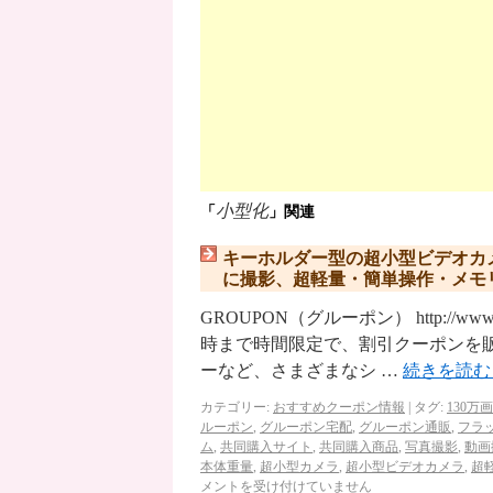
小型化
「
」関連
キーホルダー型の超小型ビデオカ
に撮影、超軽量・簡単操作・メモ
GROUPON（グルーポン） http://ww
時まで時間限定で、割引クーポンを
ーなど、さまざまなシ …
続きを読
カテゴリー:
おすすめクーポン情報
|
タグ:
130万
ルーポン
,
グルーポン宅配
,
グルーポン通販
,
フラ
ム
,
共同購入サイト
,
共同購入商品
,
写真撮影
,
動画
本体重量
,
超小型カメラ
,
超小型ビデオカメラ
,
超
メントを受け付けていません