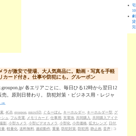
宅
1
劇
貸
完
メラが激安で登場、大人気商品に。動画・写真を手軽
リカード付き。仕事や防犯にも。グルーポン
w.groupon.jp/ 各エリアごとに、毎日ひる12時から翌日12
販売。原則日替わり。 防犯対策・ビジネス用・レジャ
む
→
画素
,
4GB
,
groupon
,
microSD
,
ぐるーぽん
,
キーホルダー
,
キーホルダー型
,
グ
ッシュ
,
フル充電
,
メモリカード
,
仕事用
,
充電池
,
共同購入
,
共同購入アイテ
撮影
,
小型カメラ
,
小型ビデオカメラ
,
小型化
,
小売価格
,
拡大レンズ
,
日付
,
軽量
,
軽量化
,
送料無料
,
連続動作
,
重量
,
防犯対策
,
防犯用
,
静止画
,
音声
|
コ