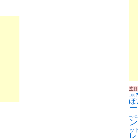
注目
100
ぽ
ー
ーポ
ン
ッ
レ