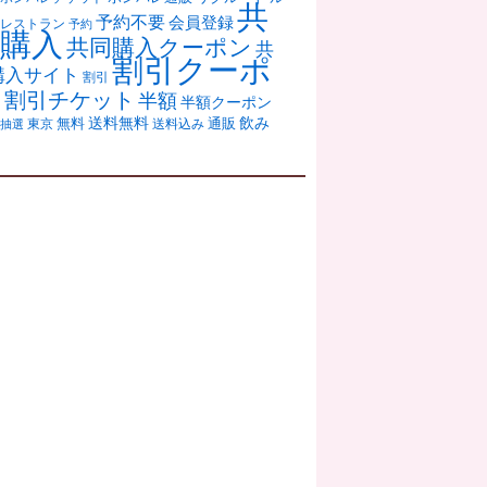
共
予約不要
会員登録
レストラン
予約
購入
共同購入クーポン
共
割引クーポ
購入サイト
割引
ン
割引チケット
半額
半額クーポン
送料無料
飲み
通販
東京
無料
抽選
送料込み