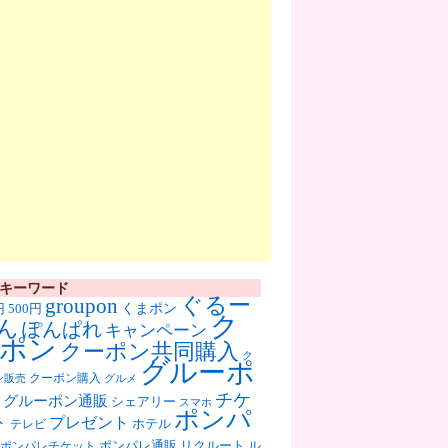
キーワード
ぐるー
groupon
くまポン
円
500円
ク
ん
ぽんぱれ
キャンペーン
ポン
クーポン共同購入
ク
グルーポ
クーポン購入
ン販売
グルメ
チケ
グルーポン通販
シェアリー
スマホ
ポンパ
ト
プレゼント
ホテル
テレビ
ポンパレ通販
リクルート
ル
ポンパレチケット