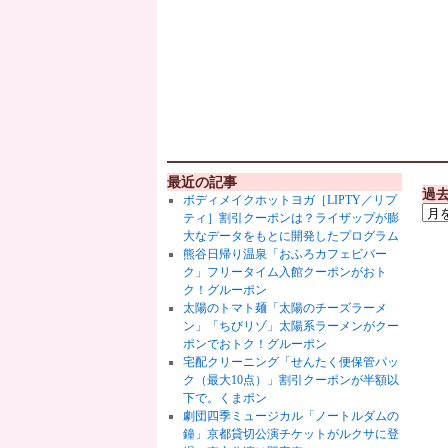
最近の記事
過
ボディメイクホットヨガ［LIPTY／リプ
ティ］割引クーポンは？ライザップが膨
大なデータをもとに開発したプログラム
熊谷日帰り温泉「おふろカフェビバー
ク」フリータイム入館クーポンがおト
ク！グルーポン
太陽のトマト麺「太陽のチーズラーメ
ン」「ちびリゾ」太陽系ラーメンがクー
ポンでおトク！グルーポン
宅配クリーニング「せんたく便保管パッ
ク（最大10点）」割引クーポンが半額以
下で。くまポン
劇団四季ミュージカル「ノートルダムの
鐘」京都貸切公演チケットがルクサに登