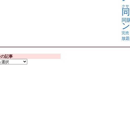
クサ
同
同
完売
放題
去の記事