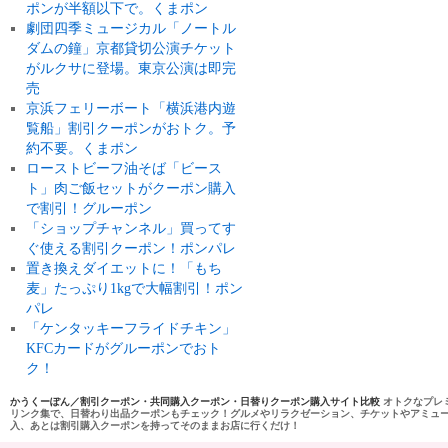
ポンが半額以下で。くまポン
劇団四季ミュージカル「ノートル
ダムの鐘」京都貸切公演チケット
がルクサに登場。東京公演は即完
売
京浜フェリーボート「横浜港内遊
覧船」割引クーポンがおトク。予
約不要。くまポン
ローストビーフ油そば「ビース
ト」肉ご飯セットがクーポン購入
で割引！グルーポン
「ショップチャンネル」買ってす
ぐ使える割引クーポン！ポンパレ
置き換えダイエットに！「もち
麦」たっぷり1kgで大幅割引！ポン
パレ
「ケンタッキーフライドチキン」
KFCカードがグルーポンでおト
ク！
かうくーぽん／割引クーポン・共同購入クーポン・日替りクーポン購入サイト比較
オトクなプレ
リンク集で、日替わり出品クーポンもチェック！グルメやリラクゼーション、チケットやアミュ
入、あとは割引購入クーポンを持ってそのままお店に行くだけ！