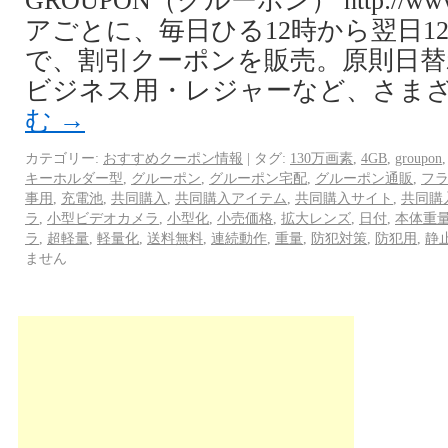
GROUPON（グルーポン） http://www.
アごとに、毎日ひる12時から翌日1
で、割引クーポンを販売。原則日替
ビジネス用・レジャーなど、さまざ
む
→
カテゴリー:
おすすめクーポン情報
|
タグ:
130万画素
,
4GB
,
groupon
キーホルダー型
,
グルーポン
,
グルーポン宅配
,
グルーポン通販
,
フ
事用
,
充電池
,
共同購入
,
共同購入アイテム
,
共同購入サイト
,
共同購
ラ
,
小型ビデオカメラ
,
小型化
,
小売価格
,
拡大レンズ
,
日付
,
本体重
ラ
,
超軽量
,
軽量化
,
送料無料
,
連続動作
,
重量
,
防犯対策
,
防犯用
,
静
ません