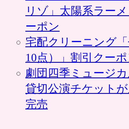
リゾ」太陽系ラーメ
ーポン
宅配クリーニング「
10点）」割引クー
劇団四季ミュージカ
貸切公演チケットが
完売