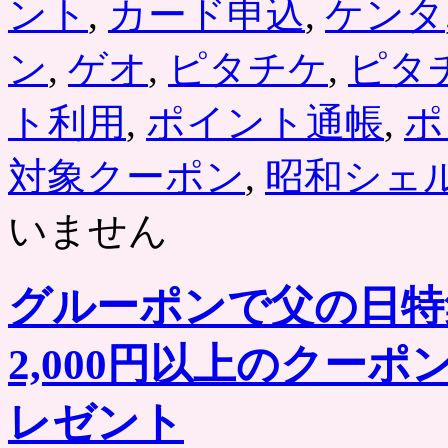
ント
,
カード申込
,
ケンタ
ン
,
ゲオ
,
ピタチケ
,
ピタ
ト利用
,
ポイント通帳
,
ポ
対象クーポン
,
昭和シェ
いません
グルーポンで父の日特
2,000円以上のクーポ
レゼント