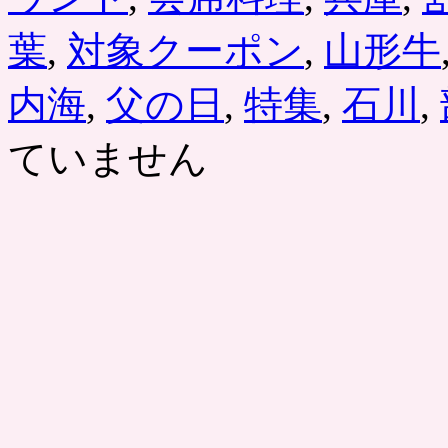
葉
,
対象クーポン
,
山形牛
内海
,
父の日
,
特集
,
石川
,
ていません