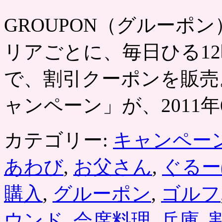
GROUPON（グルーポン） htt
リアごとに、毎日ひる12
で、割引クーポンを販売
ャンペーン」が、2011年6
カテゴリー:
キャンペー
あわび
,
お父さん
,
ぐるー
購入
,
グルーポン
,
ゴルフ
ウンド
,
会席料理
,
兵庫
,