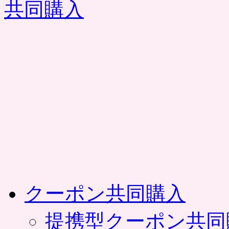
コ
ン
テ
ン
ツ
へ
ス
キ
ッ
プ
クーポン共同購入
提携型クーポン共同