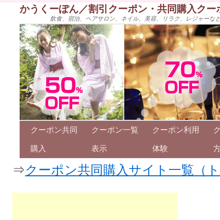
かうくーぽん／割引クーポン・共同購入クー
飲食、宿泊、ヘアサロン、ネイル、美容、リラク、レジャーな
クーポン共同
クーポン一覧
クーポン利用
購入
表示
体験
⇒
クーポン共同購入サイト一覧（