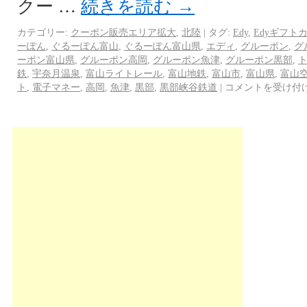
クー …
続きを読む
→
カテゴリー:
クーポン販売エリア拡大
,
北陸
|
タグ:
Edy
,
Edyギフト
ーぽん
,
ぐるーぽん富山
,
ぐるーぽん富山県
,
エディ
,
グルーポン
,
グ
ーポン富山県
,
グルーポン高岡
,
グルーポン魚津
,
グルーポン黒部
,
鉄
,
宇奈月温泉
,
富山ライトレール
,
富山地鉄
,
富山市
,
富山県
,
富山
ト
,
電子マネー
,
高岡
,
魚津
,
黒部
,
黒部峡谷鉄道
|
コメントを受け付