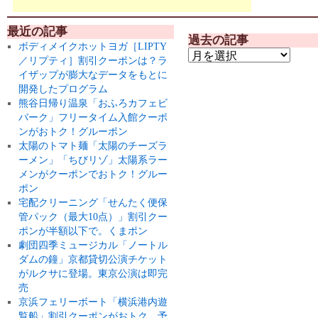
最近の記事
過去の記事
ボディメイクホットヨガ［LIPTY
／リプティ］割引クーポンは？ラ
イザップが膨大なデータをもとに
開発したプログラム
熊谷日帰り温泉「おふろカフェビ
バーク」フリータイム入館クーポ
ンがおトク！グルーポン
太陽のトマト麺「太陽のチーズラ
ーメン」「ちびリゾ」太陽系ラー
メンがクーポンでおトク！グルー
ポン
宅配クリーニング「せんたく便保
管パック（最大10点）」割引クー
ポンが半額以下で。くまポン
劇団四季ミュージカル「ノートル
ダムの鐘」京都貸切公演チケット
がルクサに登場。東京公演は即完
売
京浜フェリーボート「横浜港内遊
覧船」割引クーポンがおトク。予