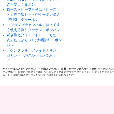
約不要。くまポン
ローストビーフ油そば「ビース
ト」肉ご飯セットがクーポン購入
で割引！グルーポン
「ショップチャンネル」買ってす
ぐ使える割引クーポン！ポンパレ
置き換えダイエットに！「もち
麦」たっぷり1kgで大幅割引！ポン
パレ
「ケンタッキーフライドチキン」
KFCカードがグルーポンでおト
ク！
かうくーぽん／割引クーポン・共同購入クーポン・日替りクーポン購入サイト比較
オトクなプレ
リンク集で、日替わり出品クーポンもチェック！グルメやリラクゼーション、チケットやアミュ
入、あとは割引購入クーポンを持ってそのままお店に行くだけ！