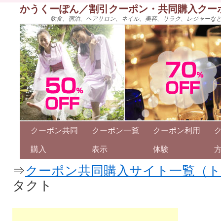
かうくーぽん／割引クーポン・共同購入クー
飲食、宿泊、ヘアサロン、ネイル、美容、リラク、レジャーな
クーポン共同
クーポン一覧
クーポン利用
購入
表示
体験
⇒
クーポン共同購入サイト一覧（
タクト