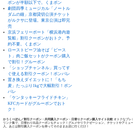
ポンが半額以下で。くまポン
劇団四季ミュージカル「ノートル
ダムの鐘」京都貸切公演チケット
がルクサに登場。東京公演は即完
売
京浜フェリーボート「横浜港内遊
覧船」割引クーポンがおトク。予
約不要。くまポン
ローストビーフ油そば「ビース
ト」肉ご飯セットがクーポン購入
で割引！グルーポン
「ショップチャンネル」買ってす
ぐ使える割引クーポン！ポンパレ
置き換えダイエットに！「もち
麦」たっぷり1kgで大幅割引！ポン
パレ
「ケンタッキーフライドチキン」
KFCカードがグルーポンでおト
ク！
かうくーぽん／割引クーポン・共同購入クーポン・日替りクーポン購入サイト比較
オトクなプレ
リンク集で、日替わり出品クーポンもチェック！グルメやリラクゼーション、チケットやアミュ
入、あとは割引購入クーポンを持ってそのままお店に行くだけ！