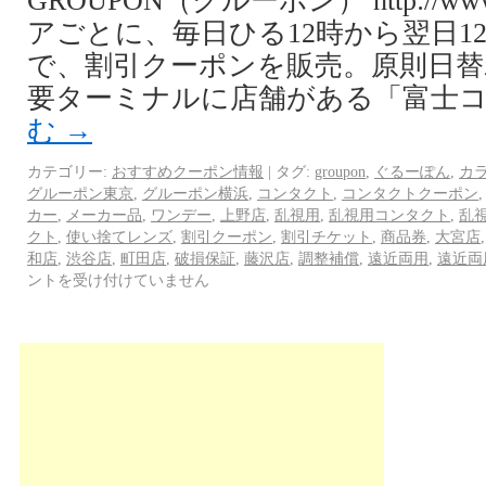
GROUPON（グルーポン） http://www.
アごとに、毎日ひる12時から翌日1
で、割引クーポンを販売。原則日替
要ターミナルに店舗がある「富士コ
む
→
カテゴリー:
おすすめクーポン情報
|
タグ:
groupon
,
ぐるーぽん
,
カ
グルーポン東京
,
グルーポン横浜
,
コンタクト
,
コンタクトクーポン
カー
,
メーカー品
,
ワンデー
,
上野店
,
乱視用
,
乱視用コンタクト
,
乱
クト
,
使い捨てレンズ
,
割引クーポン
,
割引チケット
,
商品券
,
大宮店
和店
,
渋谷店
,
町田店
,
破損保証
,
藤沢店
,
調整補償
,
遠近両用
,
遠近両
ントを受け付けていません