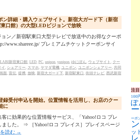
割引クーポン詳細・購入ウェブサイト。新宿大ガード下（新宿
宿東口館）の大型LEDビジョンで放映
ユニカビジョン／新宿駅東口大型テレビで放送中のお得なクーポ
p://www.shareee.jp/ プレミアムチケットクーポンサイ
LABI新宿東口館
,
LED
,
PC
,
unipon
,
yunipon
,
ゆにぽん
,
ウェブサイト
,
クー
タイ
,
シェアリー
,
スマホ
,
ヤマダ電機
,
ユニポン
,
ユニポンシェアリー
,
共同
画面
,
宣伝
,
提携
,
放映
,
新宿大ガード下
,
新宿駅東口
,
街頭テレビ
,
西武新宿
注目
100
登録受付申込を開始。位置情報を活用し、お店のクー
ぽ
能に
ー
に効果的な位置情報サービス、「Yahoo!ロコ プレ
ーポ
ン
ました。 ⇒ ［Yahoo!ロコ プレイス］プレイスページ
ッ
きを読む
→
レ