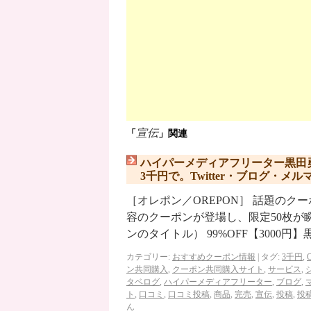
宣伝
「
」関連
ハイパーメディアフリーター黒田
3千円で。Twitter・ブログ・
［オレポン／OREPON］ 話題の
容のクーポンが登場し、限定50枚が
ンのタイトル） 99%OFF【3000円
カテゴリー:
おすすめクーポン情報
|
タグ:
3千円
,
ン共同購入
,
クーポン共同購入サイト
,
サービス
,
タベログ
,
ハイパーメディアフリーター
,
ブログ
,
ト
,
口コミ
,
口コミ投稿
,
商品
,
完売
,
宣伝
,
投稿
,
投
ん