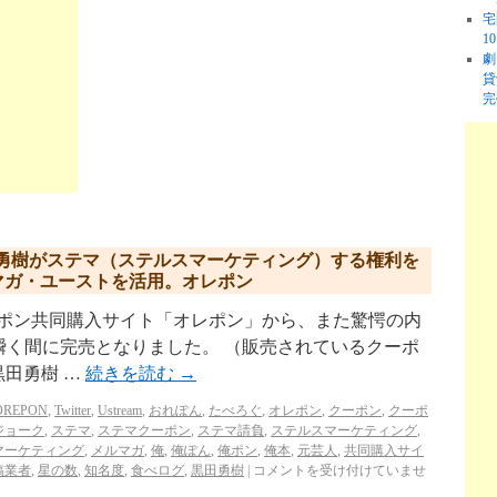
宅
1
劇
貸
完
勇樹がステマ（ステルスマーケティング）する権利を
メルマガ・ユーストを活用。オレポン
クーポン共同購入サイト「オレポン」から、また驚愕の内
瞬く間に完売となりました。 （販売されているクーポ
】黒田勇樹 …
続きを読む
→
OREPON
,
Twitter
,
Ustream
,
おれぽん
,
たべろぐ
,
オレポン
,
クーポン
,
クーポ
ジョーク
,
ステマ
,
ステマクーポン
,
ステマ請負
,
ステルスマーケティング
,
マーケティング
,
メルマガ
,
俺
,
俺ぽん
,
俺ポン
,
俺本
,
元芸人
,
共同購入サイ
稿業者
,
星の数
,
知名度
,
食べログ
,
黒田勇樹
|
コメントを受け付けていませ