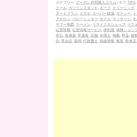
カテゴリー:
クーポン共同購入コラム
|
タグ:
NPO
クール
,
ガソリンスタンド
,
キープ
,
クリーニング
,
ダードプラン
,
スマホ
,
スーパー銭湯
,
タクシー
,
ド
アサロン
,
ベビーシッター
,
ホテル
,
マッサージ
,
モ
ヤフー地図
,
ラーメン
,
リサイクルショップ
,
リフ
位置情報
,
位置情報サービス
,
便利屋
,
保険ショッ
宣伝
,
居酒屋
,
常連客
,
店舗
,
弁護士
,
掲載
,
料金
,
旅
合
,
英会話
,
薬局
,
行政書士
,
路線情報
,
集客
,
飲食店