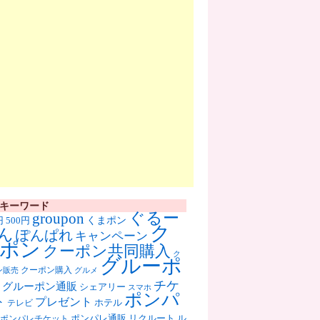
キーワード
ぐるー
groupon
くまポン
円
500円
ク
ん
ぽんぱれ
キャンペーン
ポン
クーポン共同購入
ク
グルーポ
クーポン購入
ン販売
グルメ
チケ
グルーポン通販
シェアリー
スマホ
ポンパ
ト
プレゼント
ホテル
テレビ
ポンパレ通販
リクルート
ル
ポンパレチケット