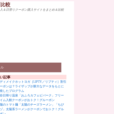
ト比較
入＆日替りクーポン購入サイトをまとめ＆比較
ベル
い記事
ディメイクホットヨガ［LIPTY／リプティ］割引
ーポンは？ライザップが膨大なデータをもとに
発したプログラム
谷日帰り温泉「おふろカフェビバーク」フリー
イム入館クーポンがおトク！グルーポン
陽のトマト麺「太陽のチーズラーメン」「ちび
ゾ」太陽系ラーメンがクーポンでおトク！グル
ポン