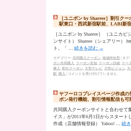
［ユニポン by Shareee］
駅東口・西武新宿駅前、LABI新
［ユニポン by Shareee］ （
ンサイト） Shareee（シェアリー） htt
ト。「 …
続きを読む
→
カテゴリー:
共同購入クーポン
,
地域特化型
|
タグ:
ポン共同購入
,
クーポン告知
,
クーポン詳細
,
ケー
購入
,
割引クーポン
,
大型テレビ
,
大型ビジョン
,
大
駅
,
購入
|
コメントを受け付けていません
ヤフーロコプレイスページ作成の
ポン発行機能、割引情報配信も可
共同購入クーポンサイトと合わせて集客
イス」が2011年6月1日からスタートし
作成（店舗情報登録） Yahoo! …
続