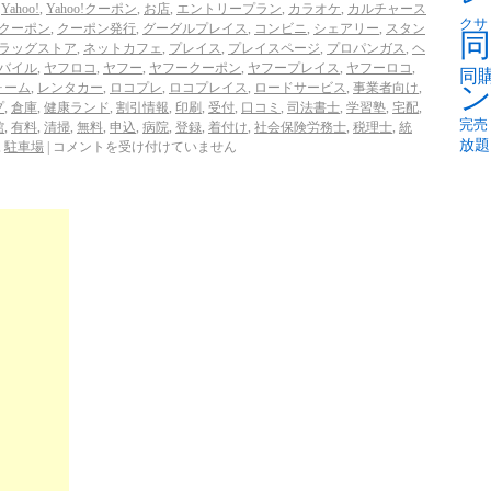
,
Yahoo!
,
Yahoo!クーポン
,
お店
,
エントリープラン
,
カラオケ
,
カルチャース
クサ
クーポン
,
クーポン発行
,
グーグルプレイス
,
コンビニ
,
シェアリー
,
スタン
同
ラッグストア
,
ネットカフェ
,
プレイス
,
プレイスページ
,
プロパンガス
,
ヘ
バイル
,
ヤフロコ
,
ヤフー
,
ヤフークーポン
,
ヤフープレイス
,
ヤフーロコ
,
同
ォーム
,
レンタカー
,
ロコプレ
,
ロコプレイス
,
ロードサービス
,
事業者向け
,
プ
,
倉庫
,
健康ランド
,
割引情報
,
印刷
,
受付
,
口コミ
,
司法書士
,
学習塾
,
宅配
,
完売
館
,
有料
,
清掃
,
無料
,
申込
,
病院
,
登録
,
着付け
,
社会保険労務士
,
税理士
,
統
放題
,
駐車場
|
コメントを受け付けていません