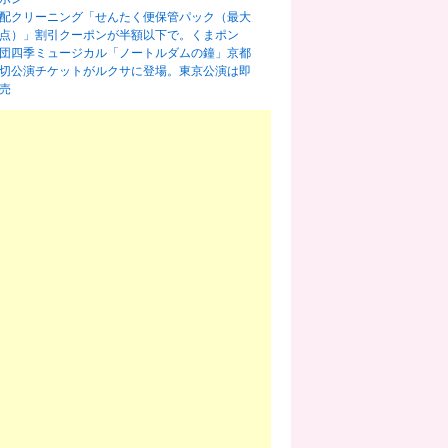
配クリーニング「せんたく便保管パック（最大
0点）」割引クーポンが半額以下で。くまポン
団四季ミュージカル「ノートルダムの鐘」京都
切公演チケットがルクサに登場。東京公演は即
売