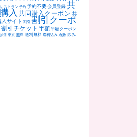
共
予約不要
会員登録
レストラン
予約
購入
共同購入クーポン
共
割引クーポ
購入サイト
割引
ン
割引チケット
半額
半額クーポン
送料無料
飲み
通販
東京
無料
抽選
送料込み