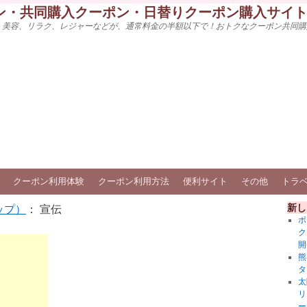
ン・共同購入クーポン・日替りクーポン購入サイ
、美容、リラク、レジャーなどが、通常料金の半額以下で！おトクなクーポン共同購
クーポン利用体験
クーポン利用方法
便利サイト
その他
トラ
新し
ップ）
： 宣伝
ボ
ク
開
熊
タ
太
リ
ー