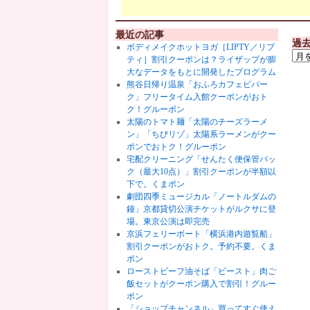
最近の記事
過
ボディメイクホットヨガ［LIPTY／リプ
ティ］割引クーポンは？ライザップが膨
大なデータをもとに開発したプログラム
熊谷日帰り温泉「おふろカフェビバー
ク」フリータイム入館クーポンがおト
ク！グルーポン
太陽のトマト麺「太陽のチーズラーメ
ン」「ちびリゾ」太陽系ラーメンがクー
ポンでおトク！グルーポン
宅配クリーニング「せんたく便保管パッ
ク（最大10点）」割引クーポンが半額以
下で。くまポン
劇団四季ミュージカル「ノートルダムの
鐘」京都貸切公演チケットがルクサに登
場。東京公演は即完売
京浜フェリーボート「横浜港内遊覧船」
割引クーポンがおトク。予約不要。くま
ポン
ローストビーフ油そば「ビースト」肉ご
飯セットがクーポン購入で割引！グルー
ポン
「ショップチャンネル」買ってすぐ使え