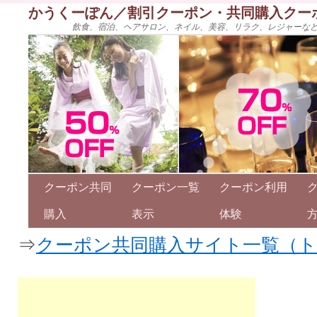
かうくーぽん／割引クーポン・共同購入クー
飲食、宿泊、ヘアサロン、ネイル、美容、リラク、レジャーな
クーポン共同
クーポン一覧
クーポン利用
購入
表示
体験
⇒
クーポン共同購入サイト一覧（