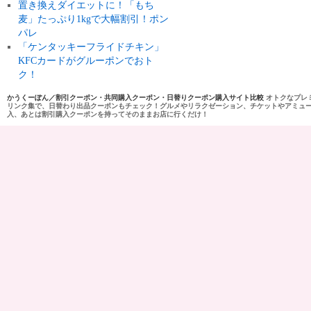
置き換えダイエットに！「もち
麦」たっぷり1kgで大幅割引！ポン
パレ
「ケンタッキーフライドチキン」
KFCカードがグルーポンでおト
ク！
かうくーぽん／割引クーポン・共同購入クーポン・日替りクーポン購入サイト比較
オトクなプレ
リンク集で、日替わり出品クーポンもチェック！グルメやリラクゼーション、チケットやアミュ
入、あとは割引購入クーポンを持ってそのままお店に行くだけ！