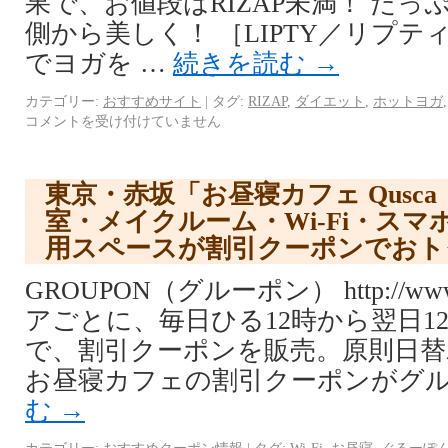
果で、お値段はRIZAP未満！ た
側から美しく！ ［LIPTY／リプテ
でヨガを …
続きを読む
→
カテゴリー:
おすすめサイト
|
タグ:
RIZAP
,
ダイエット
,
ホットヨガ
コメントを受け付けていません
東京・赤坂「お昼寝カフェ Qusc
室・メイクルーム・Wi-Fi・ス
用スペースが割引クーポンでおト
GROUPON（グルーポン） http://www.
アごとに、毎日ひる12時から翌日1
で、割引クーポンを販売。原則日替
お昼寝カフェの割引クーポンがグル
む
→