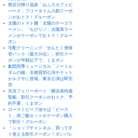
熊谷日帰り温泉「おふろカフェビ
バーク」フリータイム入館クーポ
ンがおトク！グルーポン
太陽のトマト麺「太陽のチーズラ
ーメン」「ちびリゾ」太陽系ラー
メンがクーポンでおトク！グルー
ポン
宅配クリーニング「せんたく便保
管パック（最大10点）」割引クー
ポンが半額以下で。くまポン
劇団四季ミュージカル「ノートル
ダムの鐘」京都貸切公演チケット
がルクサに登場。東京公演は即完
売
京浜フェリーボート「横浜港内遊
覧船」割引クーポンがおトク。予
約不要。くまポン
ローストビーフ油そば「ビース
ト」肉ご飯セットがクーポン購入
で割引！グルーポン
「ショップチャンネル」買ってす
ぐ使える割引クーポン！ポンパレ