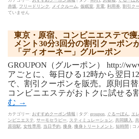
カテゴリー:
おすすめクーポン情報
|
タグ:
Wi-Fi
,
お昼寝
,
ぐるーぽ
赤坂
,
フリードリンク
,
メイクルーム
,
仮眠室
,
充電
,
利用券
,
割引ク
ていません
東京・原宿、コンビニエステで痩
メント30分3回分の割引クーポン
「ディオーネー」グルーポン
GROUPON（グルーポン） http://www.
アごとに、毎日ひる12時から翌日1
で、割引クーポンを販売。原則日替
コンビニエステがおトクに試せる割
む
→
カテゴリー:
おすすめクーポン情報
|
タグ:
groupon
,
ぐるーぽん
,
エ
ンビニエステ
,
サーモセラピー
,
スティミュレーション
,
共同購入
,
原宿駅
,
女性専用
,
当日予約
,
痩身
,
痩身トリートメント
,
短時間
|
コ