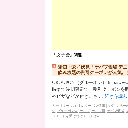
女子会
「
」関連
愛知・栄／伏見「ケバブ酒場 デニ
飲み放題の割引クーポンが人気。
GROUPON（グルーポン） http://ww
時まで時間限定で、割引クーポンを
やピザなどが付き、さ …
続きを読
カテゴリー:
おすすめクーポン情報
|
タグ:
ぐるー
知
,
グルーポン栄
,
ケバブ
,
ケバブ皿
,
ケバブ酒場
,
コメントを受け付けていません