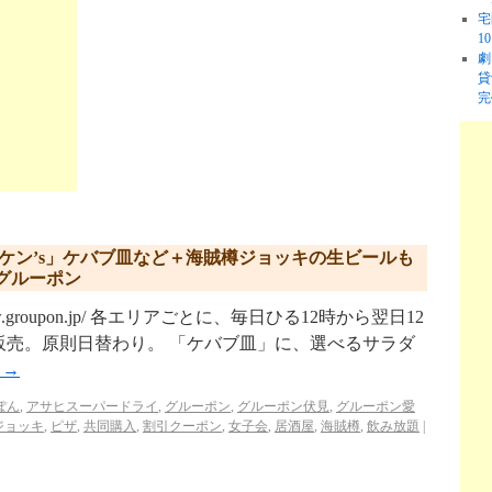
宅
1
劇
貸
完
ケン’s」ケバブ皿など＋海賊樽ジョッキの生ビールも
グルーポン
w.groupon.jp/ 各エリアごとに、毎日ひる12時から翌日12
販売。原則日替わり。 「ケバブ皿」に、選べるサラダ
む
→
ぽん
,
アサヒスーパードライ
,
グルーポン
,
グルーポン伏見
,
グルーポン愛
ジョッキ
,
ピザ
,
共同購入
,
割引クーポン
,
女子会
,
居酒屋
,
海賊樽
,
飲み放題
|