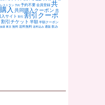
共
予約不要
会員登録
レストラン
予約
購入
共同購入クーポン
共
割引クーポ
購入サイト
割引
ン
割引チケット
半額
半額クーポン
送料無料
飲み
通販
東京
無料
抽選
送料込み