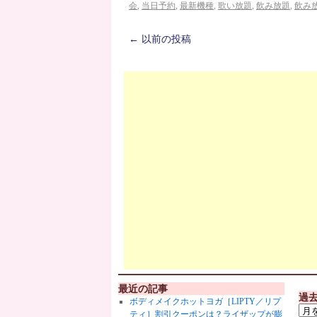
会
,
当日予約
,
最新機種
,
歌い放題
,
飲み放題
,
飲み
←
以前の投稿
最近の記事
過
ボディメイクホットヨガ［LIPTY／リプ
ティ］割引クーポンは？ライザップが膨