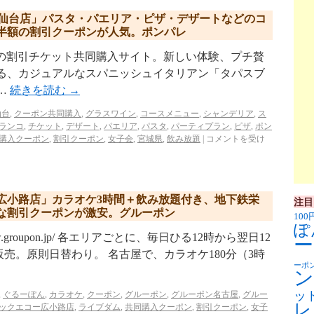
N仙台店」パスタ・パエリア・ピザ・デザートなどのコ
半額の割引クーポンが人気。ポンパレ
p/ リクルートの割引チケット共同購入サイト。新しい体験、プチ贅
ある、カジュアルなスパニッシュイタリアン「タパスブ
…
続きを読む
→
仙台
,
クーポン共同購入
,
グラスワイン
,
コースメニュー
,
シャンデリア
,
ス
ランコ
,
チケット
,
デザート
,
パエリア
,
パスタ
,
パーティプラン
,
ピザ
,
ポン
購入クーポン
,
割引クーポン
,
女子会
,
宮城県
,
飲み放題
|
コメントを受け
広小路店」カラオケ3時間＋飲み放題付き、地下鉄栄
注目
な割引クーポンが激安。グルーポン
100
ぽ
w.groupon.jp/ 各エリアごとに、毎日ひる12時から翌日12
ー
売。原則日替わり。 名古屋で、カラオケ180分（3時
ーポ
ン
ッ
,
ぐるーぽん
,
カラオケ
,
クーポン
,
グルーポン
,
グルーポン名古屋
,
グルー
レ
ックエコー広小路店
,
ライブダム
,
共同購入クーポン
,
割引クーポン
,
女子