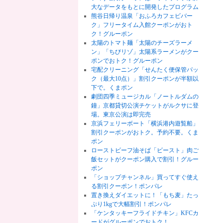
大なデータをもとに開発したプログラム
熊谷日帰り温泉「おふろカフェビバー
ク」フリータイム入館クーポンがおト
ク！グルーポン
太陽のトマト麺「太陽のチーズラーメ
ン」「ちびリゾ」太陽系ラーメンがクー
ポンでおトク！グルーポン
宅配クリーニング「せんたく便保管パッ
ク（最大10点）」割引クーポンが半額以
下で。くまポン
劇団四季ミュージカル「ノートルダムの
鐘」京都貸切公演チケットがルクサに登
場。東京公演は即完売
京浜フェリーボート「横浜港内遊覧船」
割引クーポンがおトク。予約不要。くま
ポン
ローストビーフ油そば「ビースト」肉ご
飯セットがクーポン購入で割引！グルー
ポン
「ショップチャンネル」買ってすぐ使え
る割引クーポン！ポンパレ
置き換えダイエットに！「もち麦」たっ
ぷり1kgで大幅割引！ポンパレ
「ケンタッキーフライドチキン」KFCカ
ードがグルーポンでおトク！