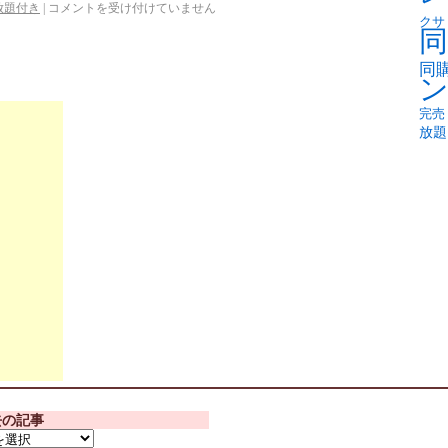
放題付き
|
コメントを受け付けていません
クサ
同
同
完売
放題
去の記事