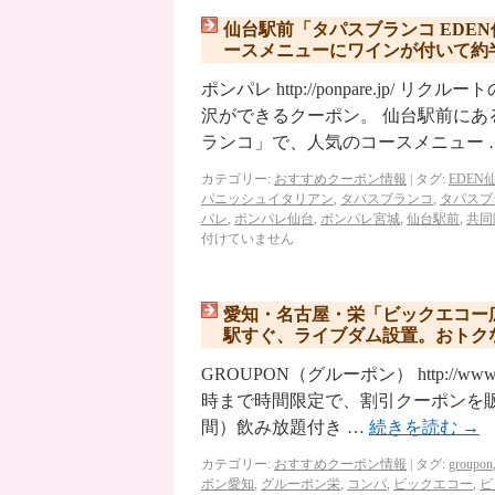
仙台駅前「タパスブランコ EDE
ースメニューにワインが付いて約
ポンパレ http://ponpare.j
沢ができるクーポン。 仙台駅前に
ランコ」で、人気のコースメニュー 
カテゴリー:
おすすめクーポン情報
|
タグ:
EDEN
パニッシュイタリアン
,
タバスブランコ
,
タパスブ
パレ
,
ポンパレ仙台
,
ポンパレ宮城
,
仙台駅前
,
共同
付けていません
愛知・名古屋・栄「ビックエコー
駅すぐ、ライブダム設置。おトク
GROUPON（グルーポン） http://ww
時まで時間限定で、割引クーポンを販
間）飲み放題付き …
続きを読む
→
カテゴリー:
おすすめクーポン情報
|
タグ:
groupon
ポン愛知
,
グルーポン栄
,
コンパ
,
ビックエコー
,
ビ