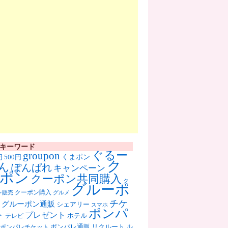
キーワード
ぐるー
groupon
くまポン
円
500円
ク
ん
ぽんぱれ
キャンペーン
ポン
クーポン共同購入
ク
グルーポ
クーポン購入
ン販売
グルメ
チケ
グルーポン通販
シェアリー
スマホ
ポンパ
ト
プレゼント
ホテル
テレビ
ポンパレ通販
リクルート
ル
ポンパレチケット