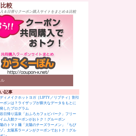
ト比較
入＆日替りクーポン購入サイトをまとめ＆比較
ベル
い記事
ディメイクホットヨガ［LIPTY／リプティ］割引
ーポンは？ライザップが膨大なデータをもとに
発したプログラム
谷日帰り温泉「おふろカフェビバーク」フリー
イム入館クーポンがおトク！グルーポン
陽のトマト麺「太陽のチーズラーメン」「ちび
ゾ」太陽系ラーメンがクーポンでおトク！グル
ポン