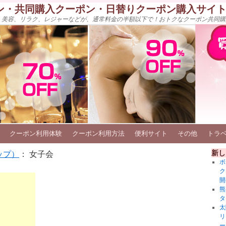
ン・共同購入クーポン・日替りクーポン購入サイ
、美容、リラク、レジャーなどが、通常料金の半額以下で！おトクなクーポン共同購
クーポン利用体験
クーポン利用方法
便利サイト
その他
トラ
新し
ップ）
： 女子会
ボ
ク
開
熊
タ
太
リ
ー