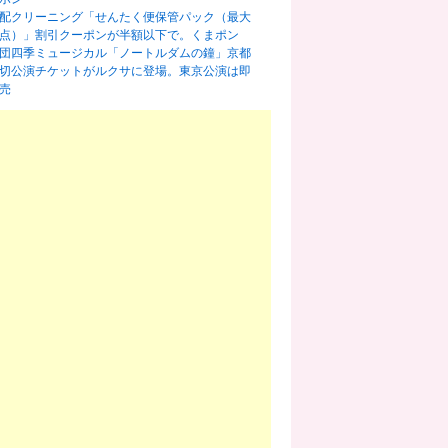
配クリーニング「せんたく便保管パック（最大
0点）」割引クーポンが半額以下で。くまポン
団四季ミュージカル「ノートルダムの鐘」京都
切公演チケットがルクサに登場。東京公演は即
売