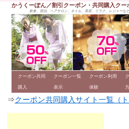
かうくーぽん／割引クーポン・共同購入クー
飲食、宿泊、ヘアサロン、ネイル、美容、リラク、レジャーな
クーポン共同
クーポン一覧
クーポン利用
購入
表示
体験
⇒
クーポン共同購入サイト一覧（