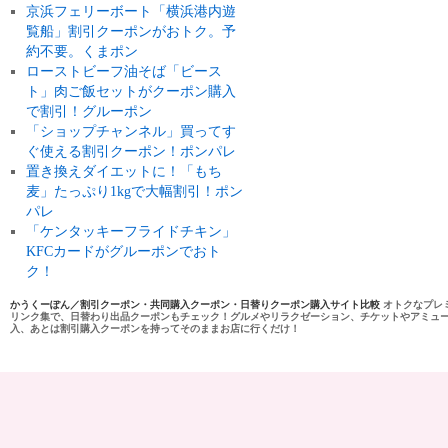
京浜フェリーボート「横浜港内遊
覧船」割引クーポンがおトク。予
約不要。くまポン
ローストビーフ油そば「ビース
ト」肉ご飯セットがクーポン購入
で割引！グルーポン
「ショップチャンネル」買ってす
ぐ使える割引クーポン！ポンパレ
置き換えダイエットに！「もち
麦」たっぷり1kgで大幅割引！ポン
パレ
「ケンタッキーフライドチキン」
KFCカードがグルーポンでおト
ク！
かうくーぽん／割引クーポン・共同購入クーポン・日替りクーポン購入サイト比較
オトクなプレ
リンク集で、日替わり出品クーポンもチェック！グルメやリラクゼーション、チケットやアミュ
入、あとは割引購入クーポンを持ってそのままお店に行くだけ！