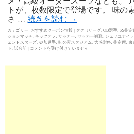
メ・高級オーダースーツなども。 
トが、枚数限定で登場です。 味の
さ …
続きを読む
→
カテゴリー:
おすすめクーポン情報
|
タグ:
Jリーグ
,
OB選手
,
SS指定
ションマッチ
,
キックオフ
,
サッカー
,
サッカー観戦
,
ジェフユナイ
ェンドスターズ
,
参加選手
,
味の素スタジアム
,
大感謝祭
,
指定席
,
東
ト
,
試合前
|
コメントを受け付けていません