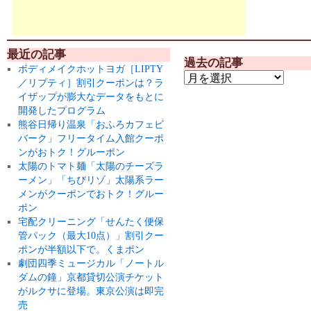
最近の記事
過去の記事
ボディメイクホットヨガ［LIPTY
／リプティ］割引クーポンは？ラ
イザップが膨大なデータをもとに
開発したプログラム
熊谷日帰り温泉「おふろカフェビ
バーク」フリータイム入館クーポ
ンがおトク！グルーポン
太陽のトマト麺「太陽のチーズラ
ーメン」「ちびリゾ」太陽系ラー
メンがクーポンでおトク！グルー
ポン
宅配クリーニング「せんたく便保
管パック（最大10点）」割引クー
ポンが半額以下で。くまポン
劇団四季ミュージカル「ノートル
ダムの鐘」京都貸切公演チケット
がルクサに登場。東京公演は即完
売