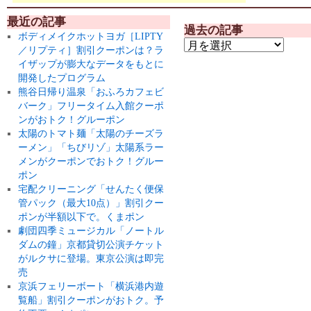
最近の記事
過去の記事
ボディメイクホットヨガ［LIPTY
／リプティ］割引クーポンは？ラ
イザップが膨大なデータをもとに
開発したプログラム
熊谷日帰り温泉「おふろカフェビ
バーク」フリータイム入館クーポ
ンがおトク！グルーポン
太陽のトマト麺「太陽のチーズラ
ーメン」「ちびリゾ」太陽系ラー
メンがクーポンでおトク！グルー
ポン
宅配クリーニング「せんたく便保
管パック（最大10点）」割引クー
ポンが半額以下で。くまポン
劇団四季ミュージカル「ノートル
ダムの鐘」京都貸切公演チケット
がルクサに登場。東京公演は即完
売
京浜フェリーボート「横浜港内遊
覧船」割引クーポンがおトク。予