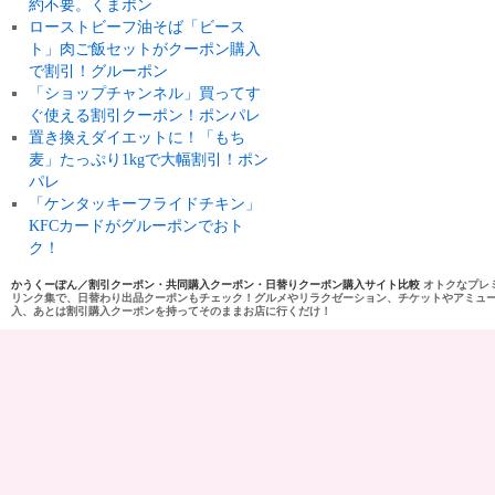
約不要。くまポン
ローストビーフ油そば「ビース
ト」肉ご飯セットがクーポン購入
で割引！グルーポン
「ショップチャンネル」買ってす
ぐ使える割引クーポン！ポンパレ
置き換えダイエットに！「もち
麦」たっぷり1kgで大幅割引！ポン
パレ
「ケンタッキーフライドチキン」
KFCカードがグルーポンでおト
ク！
かうくーぽん／割引クーポン・共同購入クーポン・日替りクーポン購入サイト比較
オトクなプレ
リンク集で、日替わり出品クーポンもチェック！グルメやリラクゼーション、チケットやアミュ
入、あとは割引購入クーポンを持ってそのままお店に行くだけ！