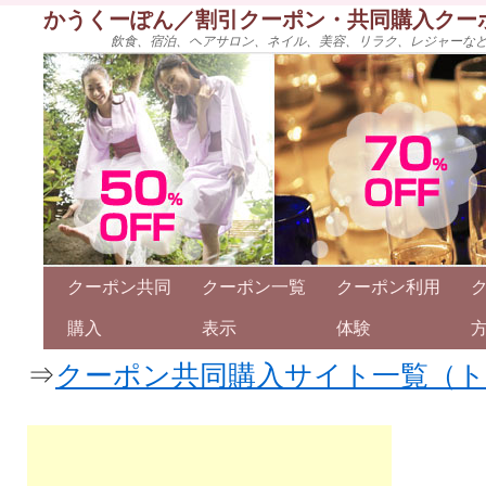
かうくーぽん／割引クーポン・共同購入クー
飲食、宿泊、ヘアサロン、ネイル、美容、リラク、レジャーな
クーポン共同
クーポン一覧
クーポン利用
購入
表示
体験
⇒
クーポン共同購入サイト一覧（