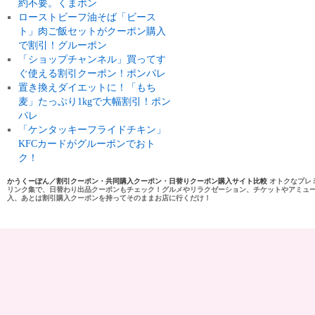
約不要。くまポン
ローストビーフ油そば「ビース
ト」肉ご飯セットがクーポン購入
で割引！グルーポン
「ショップチャンネル」買ってす
ぐ使える割引クーポン！ポンパレ
置き換えダイエットに！「もち
麦」たっぷり1kgで大幅割引！ポン
パレ
「ケンタッキーフライドチキン」
KFCカードがグルーポンでおト
ク！
かうくーぽん／割引クーポン・共同購入クーポン・日替りクーポン購入サイト比較
オトクなプレ
リンク集で、日替わり出品クーポンもチェック！グルメやリラクゼーション、チケットやアミュ
入、あとは割引購入クーポンを持ってそのままお店に行くだけ！