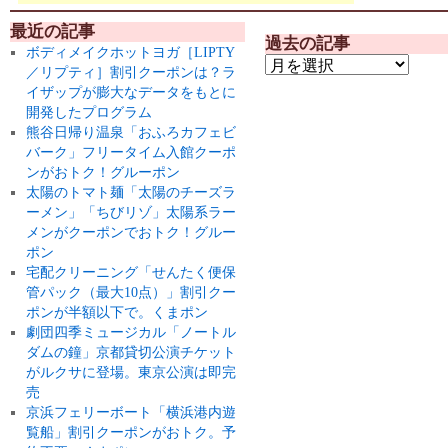
最近の記事
過去の記事
ボディメイクホットヨガ［LIPTY
／リプティ］割引クーポンは？ラ
イザップが膨大なデータをもとに
開発したプログラム
熊谷日帰り温泉「おふろカフェビ
バーク」フリータイム入館クーポ
ンがおトク！グルーポン
太陽のトマト麺「太陽のチーズラ
ーメン」「ちびリゾ」太陽系ラー
メンがクーポンでおトク！グルー
ポン
宅配クリーニング「せんたく便保
管パック（最大10点）」割引クー
ポンが半額以下で。くまポン
劇団四季ミュージカル「ノートル
ダムの鐘」京都貸切公演チケット
がルクサに登場。東京公演は即完
売
京浜フェリーボート「横浜港内遊
覧船」割引クーポンがおトク。予