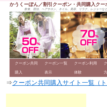
かうくーぽん／割引クーポン・共同購入クー
飲食、宿泊、ヘアサロン、ネイル、美容、リラク、レジャーな
クーポン共同
クーポン一覧
クーポン利用
購入
表示
体験
⇒
クーポン共同購入サイト一覧（