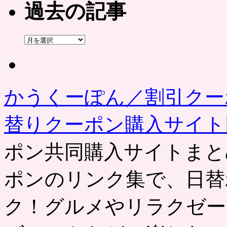
過去の記事
過
去
の
記
事
かうくーぽん／割引クー
替りクーポン購入サイ
ポン共同購入サイトまと
ポンのリンク集で、日替
ク！グルメやリラクゼー