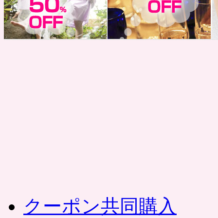
コ
ン
テ
ン
ツ
へ
ス
キ
ッ
プ
クーポン共同購入