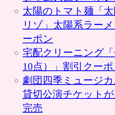
太陽のトマト麺「太
リゾ」太陽系ラーメ
ーポン
宅配クリーニング「
10点）」割引クー
劇団四季ミュージカ
貸切公演チケットが
完売