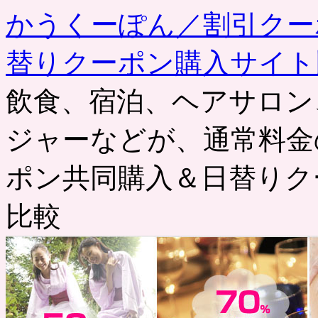
かうくーぽん／割引クー
替りクーポン購入サイト
飲食、宿泊、ヘアサロン
ジャーなどが、通常料金
ポン共同購入＆日替りク
比較