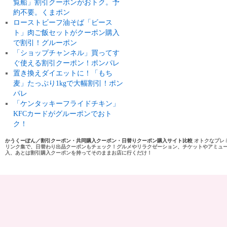
覧船」割引クーポンがおトク。予
約不要。くまポン
ローストビーフ油そば「ビース
ト」肉ご飯セットがクーポン購入
で割引！グルーポン
「ショップチャンネル」買ってす
ぐ使える割引クーポン！ポンパレ
置き換えダイエットに！「もち
麦」たっぷり1kgで大幅割引！ポン
パレ
「ケンタッキーフライドチキン」
KFCカードがグルーポンでおト
ク！
かうくーぽん／割引クーポン・共同購入クーポン・日替りクーポン購入サイト比較
オトクなプレ
リンク集で、日替わり出品クーポンもチェック！グルメやリラクゼーション、チケットやアミュ
入、あとは割引購入クーポンを持ってそのままお店に行くだけ！