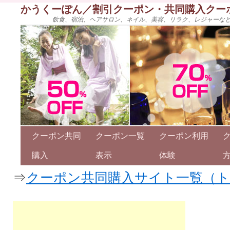
かうくーぽん／割引クーポン・共同購入クー
飲食、宿泊、ヘアサロン、ネイル、美容、リラク、レジャーな
クーポン共同
クーポン一覧
クーポン利用
購入
表示
体験
⇒
クーポン共同購入サイト一覧（