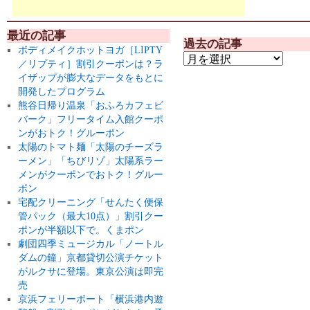
最近の記事
過去の記事
ボディメイクホットヨガ［LIPTY
／リプティ］割引クーポンは？ラ
イザップが膨大なデータをもとに
開発したプログラム
熊谷日帰り温泉「おふろカフェビ
バーク」フリータイム入館クーポ
ンがおトク！グルーポン
太陽のトマト麺「太陽のチーズラ
ーメン」「ちびリゾ」太陽系ラー
メンがクーポンでおトク！グルー
ポン
宅配クリーニング「せんたく便保
管パック（最大10点）」割引クー
ポンが半額以下で。くまポン
劇団四季ミュージカル「ノートル
ダムの鐘」京都貸切公演チケット
がルクサに登場。東京公演は即完
売
京浜フェリーボート「横浜港内遊