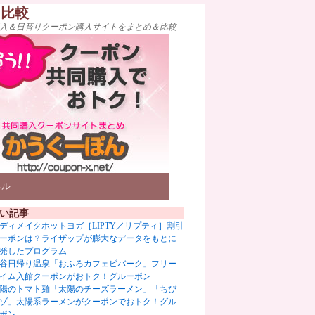
ト比較
入＆日替りクーポン購入サイトをまとめ＆比較
ベル
い記事
ディメイクホットヨガ［LIPTY／リプティ］割引
ーポンは？ライザップが膨大なデータをもとに
発したプログラム
谷日帰り温泉「おふろカフェビバーク」フリー
イム入館クーポンがおトク！グルーポン
陽のトマト麺「太陽のチーズラーメン」「ちび
ゾ」太陽系ラーメンがクーポンでおトク！グル
ポン