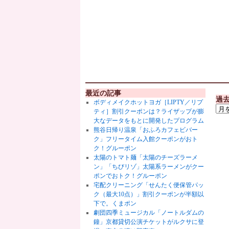
最近の記事
過
ボディメイクホットヨガ［LIPTY／リプ
ティ］割引クーポンは？ライザップが膨
大なデータをもとに開発したプログラム
熊谷日帰り温泉「おふろカフェビバー
ク」フリータイム入館クーポンがおト
ク！グルーポン
太陽のトマト麺「太陽のチーズラーメ
ン」「ちびリゾ」太陽系ラーメンがクー
ポンでおトク！グルーポン
宅配クリーニング「せんたく便保管パッ
ク（最大10点）」割引クーポンが半額以
下で。くまポン
劇団四季ミュージカル「ノートルダムの
鐘」京都貸切公演チケットがルクサに登