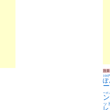
注目
100
ぽ
ー
ーポ
ン
ッ
レ