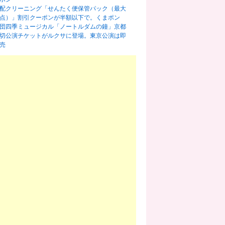
配クリーニング「せんたく便保管パック（最大
0点）」割引クーポンが半額以下で。くまポン
団四季ミュージカル「ノートルダムの鐘」京都
切公演チケットがルクサに登場。東京公演は即
売