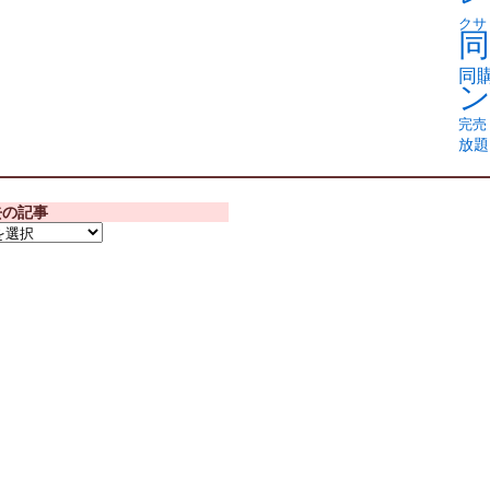
クサ
同
同
完売
放題
去の記事