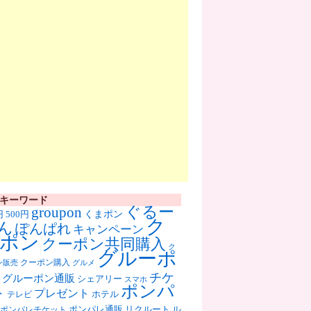
キーワード
ぐるー
groupon
くまポン
円
500円
ク
ん
ぽんぱれ
キャンペーン
ポン
クーポン共同購入
ク
グルーポ
クーポン購入
ン販売
グルメ
チケ
グルーポン通販
シェアリー
スマホ
ポンパ
ト
プレゼント
ホテル
テレビ
ポンパレ通販
リクルート
ル
ポンパレチケット