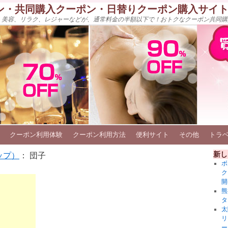
ン・共同購入クーポン・日替りクーポン購入サイ
、美容、リラク、レジャーなどが、通常料金の半額以下で！おトクなクーポン共同購
クーポン利用体験
クーポン利用方法
便利サイト
その他
トラ
新し
ップ）
： 団子
ボ
ク
開
熊
タ
太
リ
ー