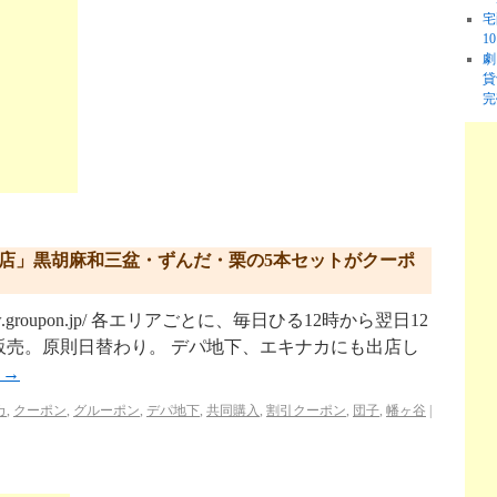
宅
1
劇
貸
完
本店」黒胡麻和三盆・ずんだ・栗の5本セットがクーポ
w.groupon.jp/ 各エリアごとに、毎日ひる12時から翌日12
販売。原則日替わり。 デパ地下、エキナカにも出店し
む
→
カ
,
クーポン
,
グルーポン
,
デパ地下
,
共同購入
,
割引クーポン
,
団子
,
幡ヶ谷
|