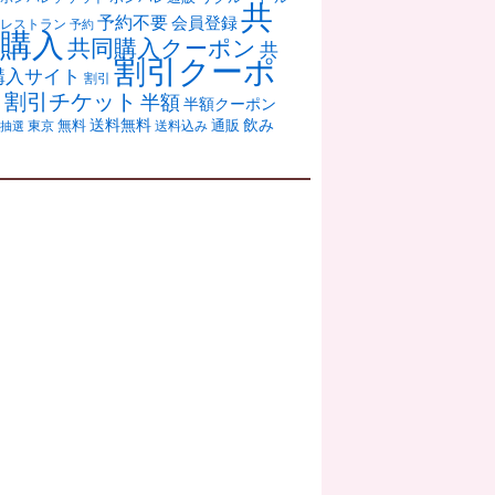
共
予約不要
会員登録
レストラン
予約
購入
共同購入クーポン
共
割引クーポ
購入サイト
割引
ン
割引チケット
半額
半額クーポン
送料無料
飲み
通販
東京
無料
抽選
送料込み