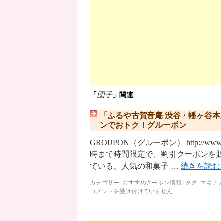
団子
「
」関連
「ふるや古賀音庵 渋谷・幡ヶ谷
ンでおトク！グルーポン
GROUPON（グルーポン） http://ww
時まで時間限定で、割引クーポンを
ている、人気の和菓子 …
続きを読
カテゴリー:
おすすめクーポン情報
|
タグ:
エキナ
コメントを受け付けていません