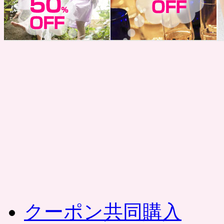
コ
ン
テ
ン
ツ
へ
ス
キ
ッ
プ
クーポン共同購入