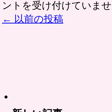
ントを受け付けていませ
ー
ポ
ン
←
以前の投稿
共
同
購
入
で
も
人
気
は