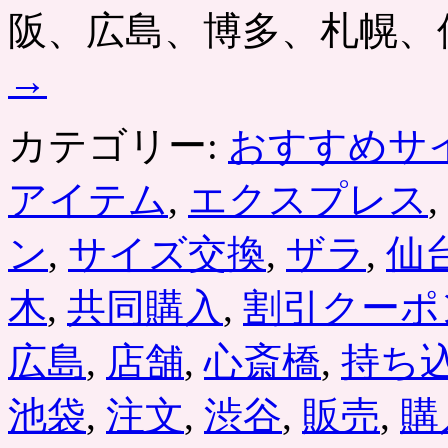
阪、広島、博多、札幌、
料
お
試
→
し
実
施
カテゴリー:
おすすめサ
中、
ハ
リ
アイテム
,
エクスプレス
,
ー
ポ
ン
,
サイズ交換
,
ザラ
,
仙
ッ
タ
ー
木
,
共同購入
,
割引クーポ
最
新
広島
,
店舗
,
心斎橋
,
持ち
作
も
す
池袋
,
注文
,
渋谷
,
販売
,
購
ぐ。
ク