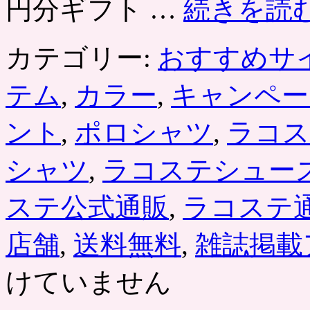
円分ギフト …
続きを読
カテゴリー:
おすすめサ
テム
,
カラー
,
キャンペー
ント
,
ポロシャツ
,
ラコス
シャツ
,
ラコステシュー
ステ公式通販
,
ラコステ
店舗
,
送料無料
,
雑誌掲載
けていません