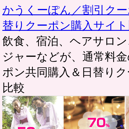
かうくーぽん／割引クー
替りクーポン購入サイト
飲食、宿泊、ヘアサロン
ジャーなどが、通常料金
ポン共同購入＆日替りク
比較