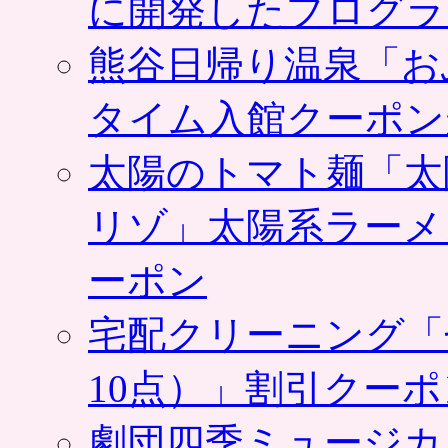
に開発したプログラ
熊谷日帰り温泉「お
タイム入館クーポン
太陽のトマト麺「太
リゾ」太陽系ラーメ
ーポン
宅配クリーニング「
10点）」割引クー
劇団四季ミュージカ