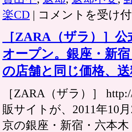
TSUTAYA
楽CD
|
コメントを受け付
ネ
ッ
ト
［ZARA（ザラ）］公
宅
配
レ
オープン。銀座・新宿
ン
タ
ル
の店舗と同じ価格、送
に、
TV
で
配
［ZARA（ザラ）］ http://
信
レ
販サイトが、2011年10
ン
タ
ル
京の銀座・新宿・六本木
も。
無