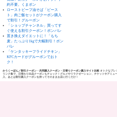
約不要。くまポン
ローストビーフ油そば「ビース
ト」肉ご飯セットがクーポン購入
で割引！グルーポン
「ショップチャンネル」買ってす
ぐ使える割引クーポン！ポンパレ
置き換えダイエットに！「もち
麦」たっぷり1kgで大幅割引！ポン
パレ
「ケンタッキーフライドチキン」
KFCカードがグルーポンでおト
ク！
かうくーぽん／割引クーポン・共同購入クーポン・日替りクーポン購入サイト比較
オトクなプレ
リンク集で、日替わり出品クーポンもチェック！グルメやリラクゼーション、チケットやアミュ
入、あとは割引購入クーポンを持ってそのままお店に行くだけ！