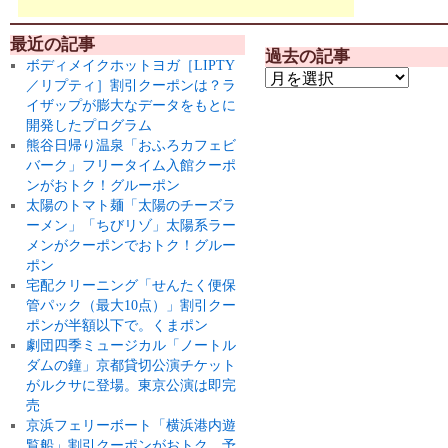
最近の記事
過去の記事
ボディメイクホットヨガ［LIPTY
／リプティ］割引クーポンは？ラ
イザップが膨大なデータをもとに
開発したプログラム
熊谷日帰り温泉「おふろカフェビ
バーク」フリータイム入館クーポ
ンがおトク！グルーポン
太陽のトマト麺「太陽のチーズラ
ーメン」「ちびリゾ」太陽系ラー
メンがクーポンでおトク！グルー
ポン
宅配クリーニング「せんたく便保
管パック（最大10点）」割引クー
ポンが半額以下で。くまポン
劇団四季ミュージカル「ノートル
ダムの鐘」京都貸切公演チケット
がルクサに登場。東京公演は即完
売
京浜フェリーボート「横浜港内遊
覧船」割引クーポンがおトク。予