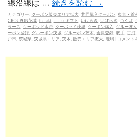
線沿線は …
続きを読む
→
カテゴリー:
クーポン販売エリア拡大
,
共同購入クーポン
,
東京・首
GROUPON茨城
,
ibaraki
,
nanacoギフト
,
いばらき
,
いばらぎ
,
つくば
,
ラーズ
,
クーポッド水戸
,
クーポッド茨城
,
クーポン購入
,
グルーぽ
ーポン登録
,
グルーポン茨城
,
グルーポン茨木
,
会員登録
,
取手
,
古河
戸市
,
茨城県
,
茨城県エリア
,
茨木
,
販売エリア拡大
,
鹿嶋
|
コメント