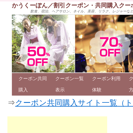
かうくーぽん／割引クーポン・共同購入クー
飲食、宿泊、ヘアサロン、ネイル、美容、リラク、レジャーな
クーポン共同
クーポン一覧
クーポン利用
購入
表示
体験
⇒
クーポン共同購入サイト一覧（