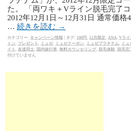
ラチナム」が、2012年12月限定コ
た。 「両ワキ＋Vライン脱毛完了コ
2012年12月1日～12月31日 通常価
…
続きを読む
→
カテゴリー:
キャンペーン情報
|
タグ:
100円
,
12月限定
,
ANA
,
Vライ
トン
,
プレゼント
,
ミュゼ
,
ミュゼクーポン
,
ミュゼプラチナム
,
ミュ
イト
,
友達同士
,
国内旅行券
,
無料カウンセリング
,
脱毛体験
,
脱毛完
付けていません