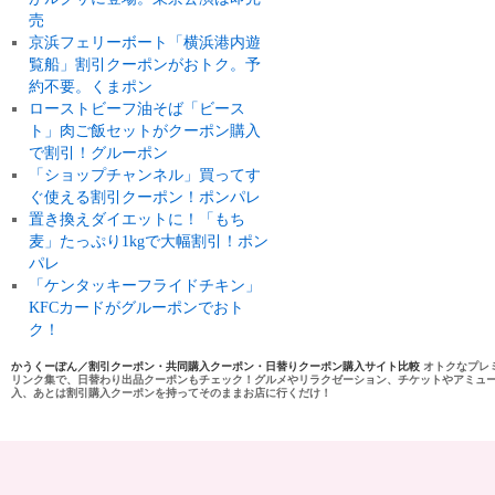
売
京浜フェリーボート「横浜港内遊
覧船」割引クーポンがおトク。予
約不要。くまポン
ローストビーフ油そば「ビース
ト」肉ご飯セットがクーポン購入
で割引！グルーポン
「ショップチャンネル」買ってす
ぐ使える割引クーポン！ポンパレ
置き換えダイエットに！「もち
麦」たっぷり1kgで大幅割引！ポン
パレ
「ケンタッキーフライドチキン」
KFCカードがグルーポンでおト
ク！
かうくーぽん／割引クーポン・共同購入クーポン・日替りクーポン購入サイト比較
オトクなプレ
リンク集で、日替わり出品クーポンもチェック！グルメやリラクゼーション、チケットやアミュ
入、あとは割引購入クーポンを持ってそのままお店に行くだけ！