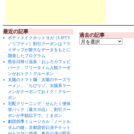
最近の記事
過去の記事
ボディメイクホットヨガ［LIPTY
／リプティ］割引クーポンは？ラ
イザップが膨大なデータをもとに
開発したプログラム
熊谷日帰り温泉「おふろカフェビ
バーク」フリータイム入館クーポ
ンがおトク！グルーポン
太陽のトマト麺「太陽のチーズラ
ーメン」「ちびリゾ」太陽系ラー
メンがクーポンでおトク！グルー
ポン
宅配クリーニング「せんたく便保
管パック（最大10点）」割引クー
ポンが半額以下で。くまポン
劇団四季ミュージカル「ノートル
ダムの鐘」京都貸切公演チケット
がルクサに登場。東京公演は即完