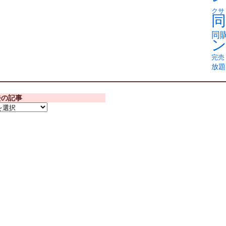
クサ
同
同
完売
放題
去の記事