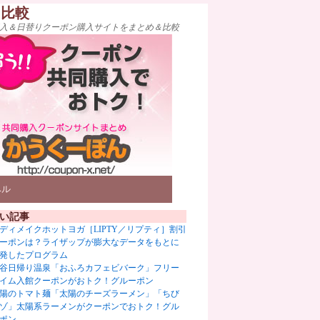
ト比較
入＆日替りクーポン購入サイトをまとめ＆比較
ベル
い記事
ディメイクホットヨガ［LIPTY／リプティ］割引
ーポンは？ライザップが膨大なデータをもとに
発したプログラム
谷日帰り温泉「おふろカフェビバーク」フリー
イム入館クーポンがおトク！グルーポン
陽のトマト麺「太陽のチーズラーメン」「ちび
ゾ」太陽系ラーメンがクーポンでおトク！グル
ポン