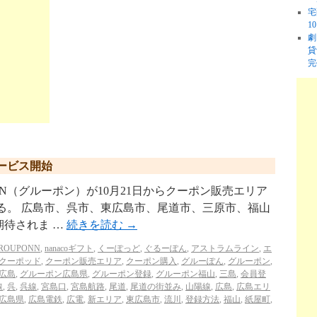
宅
1
劇
貸
完
サービス開始
PON（グルーポン）が10月21日からクーポン販売エリア
る。 広島市、呉市、東広島市、尾道市、三原市、福山
期待されま …
続きを読む
→
ROUPONN
,
nanacoギフト
,
くーぽっど
,
ぐるーぽん
,
アストラムライン
,
エ
クーポッド
,
クーポン販売エリア
,
クーポン購入
,
グルーぽん
,
グルーポン
,
広島
,
グルーポン広島県
,
グルーポン登録
,
グルーポン福山
,
三島
,
会員登
線
,
呉
,
呉線
,
宮島口
,
宮島航路
,
尾道
,
尾道の街並み
,
山陽線
,
広島
,
広島エリ
広島県
,
広島電鉄
,
広電
,
新エリア
,
東広島市
,
流川
,
登録方法
,
福山
,
紙屋町
,