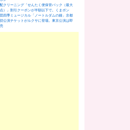
配クリーニング「せんたく便保管パック（最大
0点）」割引クーポンが半額以下で。くまポン
団四季ミュージカル「ノートルダムの鐘」京都
切公演チケットがルクサに登場。東京公演は即
売