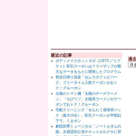
最近の記事
過
ボディメイクホットヨガ［LIPTY／リプ
ティ］割引クーポンは？ライザップが膨
大なデータをもとに開発したプログラム
熊谷日帰り温泉「おふろカフェビバー
ク」フリータイム入館クーポンがおト
ク！グルーポン
太陽のトマト麺「太陽のチーズラーメ
ン」「ちびリゾ」太陽系ラーメンがクー
ポンでおトク！グルーポン
宅配クリーニング「せんたく便保管パッ
ク（最大10点）」割引クーポンが半額以
下で。くまポン
劇団四季ミュージカル「ノートルダムの
鐘」京都貸切公演チケットがルクサに登