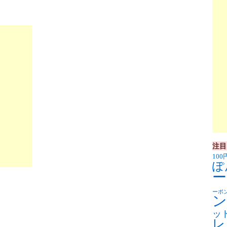
注目
100
ぽ
ー
ーポ
ン
ッ
レ