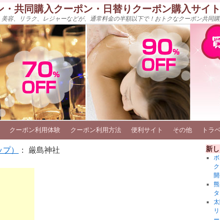
ン・共同購入クーポン・日替りクーポン購入サイ
、美容、リラク、レジャーなどが、通常料金の半額以下で！おトクなクーポン共同購
クーポン利用体験
クーポン利用方法
便利サイト
その他
トラ
新し
ップ）
： 厳島神社
ボ
ク
開
熊
タ
太
リ
ー