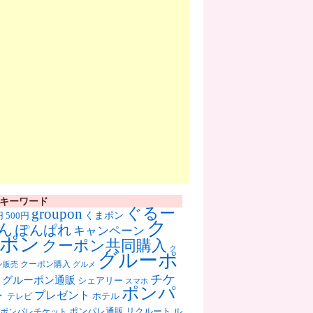
キーワード
ぐるー
groupon
くまポン
円
500円
ク
ん
ぽんぱれ
キャンペーン
ポン
クーポン共同購入
ク
グルーポ
クーポン購入
ン販売
グルメ
チケ
グルーポン通販
シェアリー
スマホ
ポンパ
ト
プレゼント
ホテル
テレビ
ポンパレ通販
リクルート
ル
ポンパレチケット