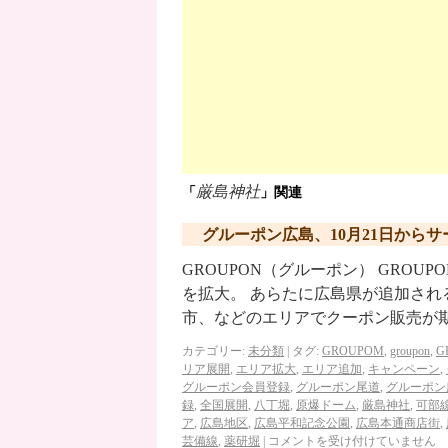
厳島神社
「
」関連
グルーポン広島、10月21日から
GROUPON（グルーポン） GROU
を拡大。 あらたに広島県が追加され
市、などのエリアでクーポン販売が
カテゴリー:
未分類
|
タグ:
GROUPOM
,
groupon
,
G
リア展開
,
エリア拡大
,
エリア追加
,
キャンペーン
,
グルーポン会員登録
,
グルーポン尾道
,
グルーポン
録
,
全国展開
,
八丁堀
,
原爆ドーム
,
厳島神社
,
可部
ア
,
広島地区
,
広島平和記念公園
,
広島本通商店街
,
芸備線
,
薬研堀
|
コメントを受け付けていません