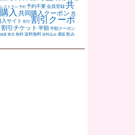
共
予約不要
会員登録
レストラン
予約
購入
共同購入クーポン
共
割引クーポ
購入サイト
割引
ン
割引チケット
半額
半額クーポン
送料無料
飲み
通販
東京
無料
抽選
送料込み