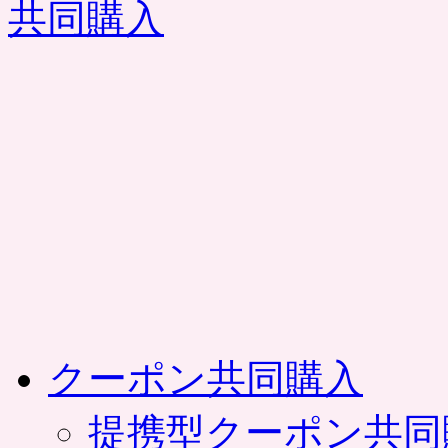
コ
ン
テ
ン
ツ
へ
ス
キ
ッ
プ
クーポン共同購入
提携型クーポン共同