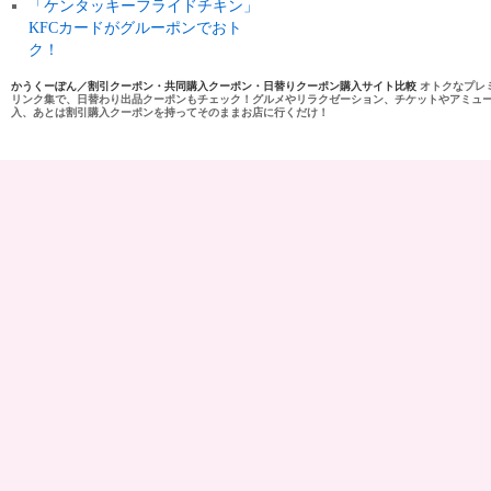
「ケンタッキーフライドチキン」
KFCカードがグルーポンでおト
ク！
かうくーぽん／割引クーポン・共同購入クーポン・日替りクーポン購入サイト比較
オトクなプレ
リンク集で、日替わり出品クーポンもチェック！グルメやリラクゼーション、チケットやアミュ
入、あとは割引購入クーポンを持ってそのままお店に行くだけ！