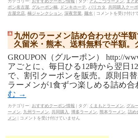
カテゴリー:
おすすめクーポン情報
|
タグ:
とんこつラーメン
,
まと
ポン名古屋
,
グルーポン楠
,
ドンキホーテ
,
バリカタ
,
共同購入クー
古屋北店
,
楠ジャンクション
,
深夜営業
,
麺水
|
コメントを受け付け
九州のラーメン詰め合わせが半額
久留米・熊本、送料無料で半額。
GROUPON（グルーポン） http://www.
アごとに、毎日ひる12時から翌日1
で、割引クーポンを販売。原則日替
ラーメンが1食ずつ楽しめる詰め合
む
→
カテゴリー:
おすすめクーポン情報
|
タグ:
くまもとラーメン
,
グル
ーメン
,
九州ラーメン
,
共同購入
,
博多ラーメン
,
熊本ラーメン
,
詰め
メン
|
コメントを受け付けていません