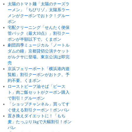
太陽のトマト麺「太陽のチーズラ
ーメン」「ちびリゾ」太陽系ラー
メンがクーポンでおトク！グルー
ポン
宅配クリーニング「せんたく便保
管パック（最大10点）」割引クー
ポンが半額以下で。くまポン
劇団四季ミュージカル「ノートル
ダムの鐘」京都貸切公演チケット
がルクサに登場。東京公演は即完
売
京浜フェリーボート「横浜港内遊
覧船」割引クーポンがおトク。予
約不要。くまポン
ローストビーフ油そば「ビース
ト」肉ご飯セットがクーポン購入
で割引！グルーポン
「ショップチャンネル」買ってす
ぐ使える割引クーポン！ポンパレ
置き換えダイエットに！「もち
麦」たっぷり1kgで大幅割引！ポン
パレ