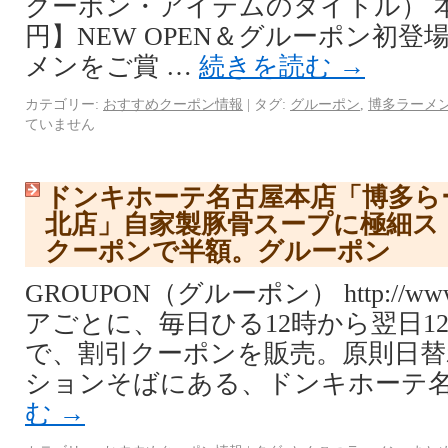
クーポン・アイテムのタイトル） 本郷
円】NEW OPEN＆グルーポン初
メンをご賞 …
続きを読む
→
カテゴリー:
おすすめクーポン情報
|
タグ:
グルーポン
,
博多ラーメ
ていません
ドンキホーテ名古屋本店「博多らー
北店」自家製豚骨スープに極細ス
クーポンで半額。グルーポン
GROUPON（グルーポン） http://www.
アごとに、毎日ひる12時から翌日1
で、割引クーポンを販売。原則日替
ションそばにある、ドンキホーテ名
む
→