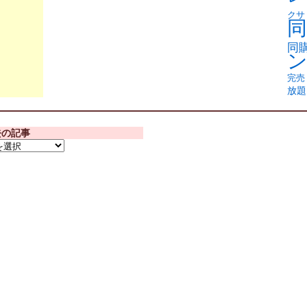
クサ
同
同
完売
放題
去の記事