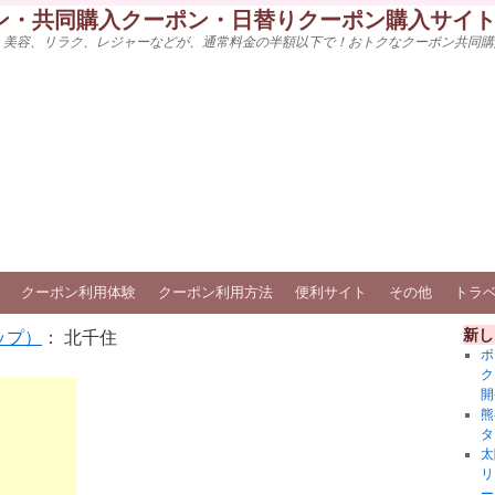
ン・共同購入クーポン・日替りクーポン購入サイ
、美容、リラク、レジャーなどが、通常料金の半額以下で！おトクなクーポン共同購
クーポン利用体験
クーポン利用方法
便利サイト
その他
トラ
新し
ップ）
： 北千住
ボ
ク
開
熊
タ
太
リ
ー