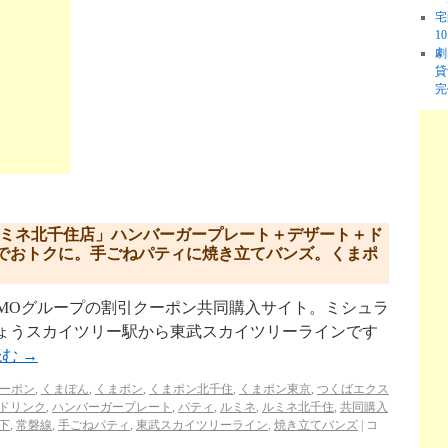
宅
1
劇
貸
完
R ルミネ北千住店」ハンバーガープレート＋デザート＋ド
でおトクに。手ごねパティに焼き立てバンズ。くまポ
pon.jp/ GMOグループの割引クーポン共同購入サイト。ミシュラ
きょうスカイツリー駅から東武スカイツリーラインです
読む
→
クーポン
,
くまぽん
,
くまポン
,
くまポン北千住
,
くまポン東京
,
つくばエクス
ドリンク
,
ハンバーガープレート
,
パティ
,
ルミネ
,
ルミネ北千住
,
共同購入
下
,
常磐線
,
手ごねパティ
,
東武スカイツリーライン
,
焼き立てバンズ
|
コ