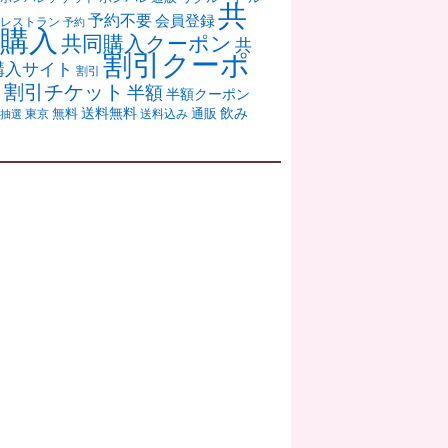
共
予約不要
会員登録
レストラン
予約
購入
共同購入クーポン
共
割引クーポ
購入サイト
割引
ン
割引チケット
半額
半額クーポン
送料無料
飲み
通販
東京
無料
抽選
送料込み