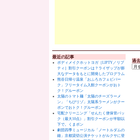
最近の記事
過
ボディメイクホットヨガ［LIPTY／リプ
ティ］割引クーポンは？ライザップが膨
大なデータをもとに開発したプログラム
熊谷日帰り温泉「おふろカフェビバー
ク」フリータイム入館クーポンがおト
ク！グルーポン
太陽のトマト麺「太陽のチーズラーメ
ン」「ちびリゾ」太陽系ラーメンがクー
ポンでおトク！グルーポン
宅配クリーニング「せんたく便保管パッ
ク（最大10点）」割引クーポンが半額以
下で。くまポン
劇団四季ミュージカル「ノートルダムの
鐘」京都貸切公演チケットがルクサに登