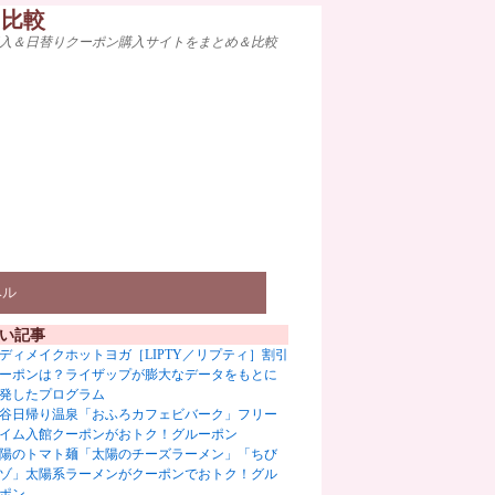
ト比較
入＆日替りクーポン購入サイトをまとめ＆比較
ベル
い記事
ディメイクホットヨガ［LIPTY／リプティ］割引
ーポンは？ライザップが膨大なデータをもとに
発したプログラム
谷日帰り温泉「おふろカフェビバーク」フリー
イム入館クーポンがおトク！グルーポン
陽のトマト麺「太陽のチーズラーメン」「ちび
ゾ」太陽系ラーメンがクーポンでおトク！グル
ポン