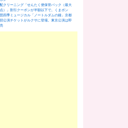
配クリーニング「せんたく便保管パック（最大
0点）」割引クーポンが半額以下で。くまポン
団四季ミュージカル「ノートルダムの鐘」京都
切公演チケットがルクサに登場。東京公演は即
売