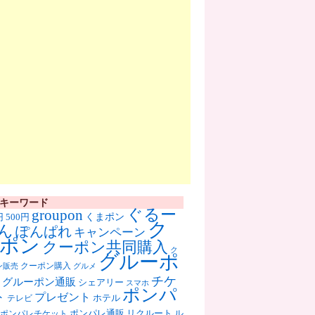
キーワード
ぐるー
groupon
くまポン
円
500円
ク
ん
ぽんぱれ
キャンペーン
ポン
クーポン共同購入
ク
グルーポ
クーポン購入
ン販売
グルメ
チケ
グルーポン通販
シェアリー
スマホ
ポンパ
ト
プレゼント
ホテル
テレビ
ポンパレ通販
リクルート
ル
ポンパレチケット