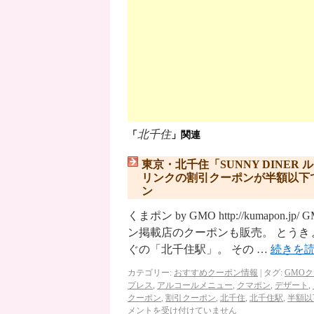
北千住
「
」関連
東京・北千住「SUNNY DINE
リンクの割引クーポンが半額以下
ン
くまポン by GMO http://kuma
ン掲載店のクーポンも販売。 とう
ぐの「北千住駅」。 その …
続きを
カテゴリー:
おすすめクーポン情報
|
タグ:
GMO
プレス
,
アルコールメニュー
,
クマポン
,
デザート
,
クーポン
,
割引クーポン
,
北千住
,
北千住駅
,
半額以
メントを受け付けていません