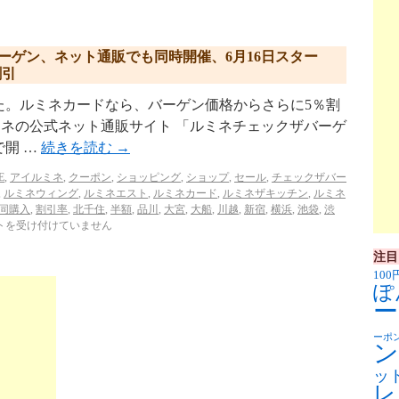
バーゲン、ネット通販でも同時開催、6月16日スター
割引
た。ルミネカードなら、バーゲン価格からさらに5％割
］ルミネの公式ネット通販サイト 「ルミネチェックザバーゲ
で開 …
続きを読む
→
E
,
アイルミネ
,
クーポン
,
ショッピング
,
ショップ
,
セール
,
チェックザバー
,
ルミネウィング
,
ルミネエスト
,
ルミネカード
,
ルミネザキッチン
,
ルミネ
同購入
,
割引率
,
北千住
,
半額
,
品川
,
大宮
,
大船
,
川越
,
新宿
,
横浜
,
池袋
,
渋
トを受け付けていません
注目
100
ぽ
ー
ーポ
ン
ッ
レ