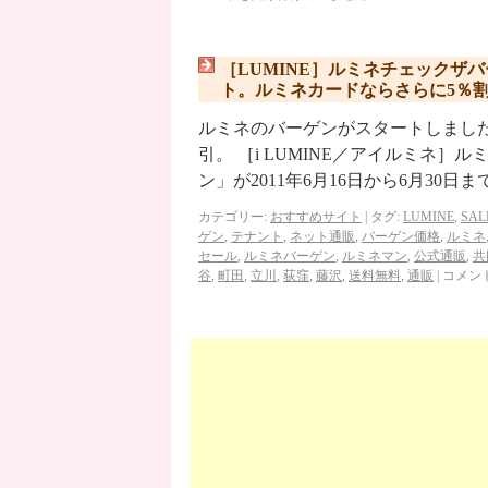
［LUMINE］ルミネチェックザ
ト。ルミネカードならさらに5％
ルミネのバーゲンがスタートしまし
引。 ［i LUMINE／アイルミネ
ン」が2011年6月16日から6月30日ま
カテゴリー:
おすすめサイト
|
タグ:
LUMINE
,
SAL
ゲン
,
テナント
,
ネット通販
,
バーゲン価格
,
ルミネ
セール
,
ルミネバーゲン
,
ルミネマン
,
公式通販
,
共
谷
,
町田
,
立川
,
荻窪
,
藤沢
,
送料無料
,
通販
|
コメン