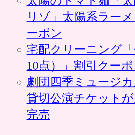
太陽のトマト麺「太
お
届
リゾ」太陽系ラーメ
け。
く
ま
ーポン
ポ
ン
宅配クリーニング「
は
10点）」割引クー
劇団四季ミュージカ
貸切公演チケットが
完売