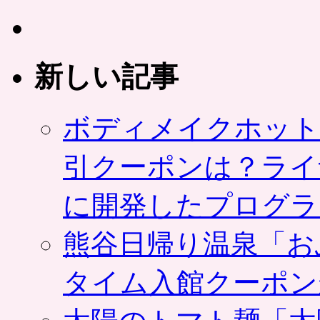
安
全
の
野
菜
新しい記事
た
っ
ぷ
ボディメイクホット
り
7kg
～
引クーポンは？ライ
8kg
を
福
に開発したプログラ
岡
県
熊谷日帰り温泉「お
北
九
州
タイム入館クーポン
市
か
ら