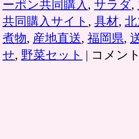
ーポン共同購入
,
サラダ
,
共同購入サイト
,
具材
,
北
煮物
,
産地直送
,
福岡県
,
九
せ
,
野菜セット
|
コメン
州
野
菜
セ
ッ
ト
お
取
り
寄
せ、
安
心