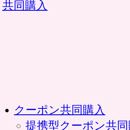
コ
ン
テ
ン
ツ
へ
ス
キ
ッ
プ
クーポン共同購入
提携型クーポン共同