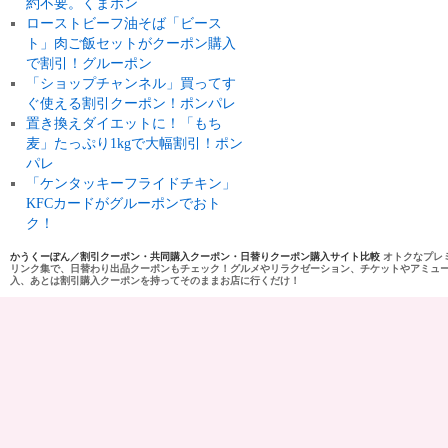
約不要。くまポン
ローストビーフ油そば「ビース
ト」肉ご飯セットがクーポン購入
で割引！グルーポン
「ショップチャンネル」買ってす
ぐ使える割引クーポン！ポンパレ
置き換えダイエットに！「もち
麦」たっぷり1kgで大幅割引！ポン
パレ
「ケンタッキーフライドチキン」
KFCカードがグルーポンでおト
ク！
かうくーぽん／割引クーポン・共同購入クーポン・日替りクーポン購入サイト比較
オトクなプレ
リンク集で、日替わり出品クーポンもチェック！グルメやリラクゼーション、チケットやアミュ
入、あとは割引購入クーポンを持ってそのままお店に行くだけ！