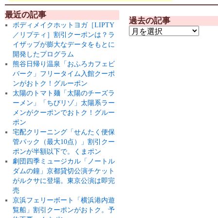
最近の記事
過去の記事
ボディメイクホットヨガ［LIPTY
／リプティ］割引クーポンは？ラ
イザップが膨大なデータをもとに
開発したプログラム
熊谷日帰り温泉「おふろカフェビ
バーク」フリータイム入館クーポ
ンがおトク！グルーポン
太陽のトマト麺「太陽のチーズラ
ーメン」「ちびリゾ」太陽系ラー
メンがクーポンでおトク！グルー
ポン
宅配クリーニング「せんたく便保
管パック（最大10点）」割引クー
ポンが半額以下で。くまポン
劇団四季ミュージカル「ノートル
ダムの鐘」京都貸切公演チケット
がルクサに登場。東京公演は即完
売
京浜フェリーボート「横浜港内遊
覧船」割引クーポンがおトク。予