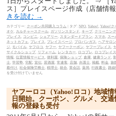
1日からスタートしました。 ⇒ ［Ya
ス］プレイスページ作成（店舗情報登録
きを読む
→
カテゴリー:
クーポン共同購入コラム
|
タグ:
NPO
,
Yahoo!
,
Yahoo!
オケ
,
カルチャースクール
,
ガソリンスタンド
,
キープ
,
クリーニン
プレイス
,
コンビニ
,
シェアリー
,
スタンダードプラン
,
スマホ
,
スー
ネットカフェ
,
プレイス
,
プレイスページ
,
プロパンガス
,
ヘアサロ
ジ
,
モバイル
,
ヤフロコ
,
ヤフー
,
ヤフークーポン
,
ヤフープレイス
,
サイクルショップ
,
リフォーム
,
レンタカー
,
ロコプレ
,
ロコプレイ
情報
,
位置情報サービス
,
便利屋
,
保険ショップ
,
倉庫
,
健康ランド
,
士
,
学習塾
,
宅配
,
宣伝
,
居酒屋
,
常連客
,
店舗
,
弁護士
,
掲載
,
料金
,
旅
着付け
,
社会保険労務士
,
税理士
,
統合
,
英会話
,
薬局
,
行政書士
,
路線
を受け付けていません
ヤフーロコ（Yahoo!ロコ）地域
日開始。クーポン、グルメ、交通
報の登録も受付