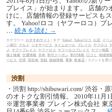
2011年6月1日から、Yahoo!の新サー
プレイス」が始まります。 店舗の
けに、店舗情報の登録サービスも
す。 Yahoo!ロコ（ヤフーロコ）
…
続きを読む
→
カテゴリー:
おすすめサイト
|
タグ:
Yahoo!
,
Yahoo!ロコ
,
お店
,
イベ
ン発行
,
グルメ
,
ジオサービス
,
タイムセール
,
プレイス
,
ヤフロコ
,
メ
,
ヤフープレイス
,
ヤフーロコ
,
ヤフーロコプレイス
,
ヤフー地図
,
換え検索
,
交通情報
,
共有
,
割引クーポン
,
割引情報
,
口コミ
,
地域情
ービス
,
渋滞
,
現在地
,
登録
,
路線情報
,
電車
,
飲食店
|
コメントを受け
渋割
・渋割 http://shibuwari.com/
のオトクな割引情報。 2010年11
※運営事業者 ブレイン株式会社 東
目14番6号 渋谷ヒューマックス …