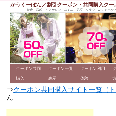
かうくーぽん／割引クーポン・共同購入クー
飲食、宿泊、ヘアサロン、ネイル、美容、リラク、レジャーな
クーポン共同
クーポン一覧
クーポン利用
購入
表示
体験
⇒
クーポン共同購入サイト一覧（
ん