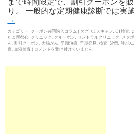
まで時間限定で、割引クーポンを販
り。 一般的な定期健康診断では実施
→
カテゴリー:
クーポン共同購入コラム
|
タグ:
CTスキャン
,
CT検査
,
g
たま新都心
,
クリニック
,
グルーポン
,
セントラルクリニック
,
メタ
ん
,
割引クーポン
,
大腸がん
,
早期治療
,
早期発見
,
検査
,
汐留
,
肺がん
査
,
血液検査
|
コメントを受け付けていません