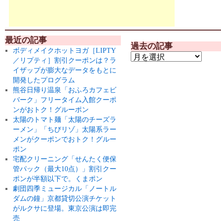
最近の記事
過去の記事
ボディメイクホットヨガ［LIPTY
／リプティ］割引クーポンは？ラ
イザップが膨大なデータをもとに
開発したプログラム
熊谷日帰り温泉「おふろカフェビ
バーク」フリータイム入館クーポ
ンがおトク！グルーポン
太陽のトマト麺「太陽のチーズラ
ーメン」「ちびリゾ」太陽系ラー
メンがクーポンでおトク！グルー
ポン
宅配クリーニング「せんたく便保
管パック（最大10点）」割引クー
ポンが半額以下で。くまポン
劇団四季ミュージカル「ノートル
ダムの鐘」京都貸切公演チケット
がルクサに登場。東京公演は即完
売