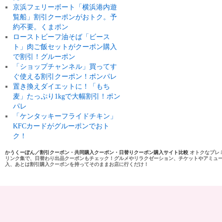
京浜フェリーボート「横浜港内遊
覧船」割引クーポンがおトク。予
約不要。くまポン
ローストビーフ油そば「ビース
ト」肉ご飯セットがクーポン購入
で割引！グルーポン
「ショップチャンネル」買ってす
ぐ使える割引クーポン！ポンパレ
置き換えダイエットに！「もち
麦」たっぷり1kgで大幅割引！ポン
パレ
「ケンタッキーフライドチキン」
KFCカードがグルーポンでおト
ク！
かうくーぽん／割引クーポン・共同購入クーポン・日替りクーポン購入サイト比較
オトクなプレ
リンク集で、日替わり出品クーポンもチェック！グルメやリラクゼーション、チケットやアミュ
入、あとは割引購入クーポンを持ってそのままお店に行くだけ！