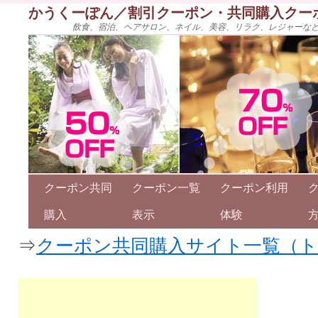
かうくーぽん／割引クーポン・共同購入クー
飲食、宿泊、ヘアサロン、ネイル、美容、リラク、レジャーな
クーポン共同
クーポン一覧
クーポン利用
購入
表示
体験
⇒
クーポン共同購入サイト一覧（