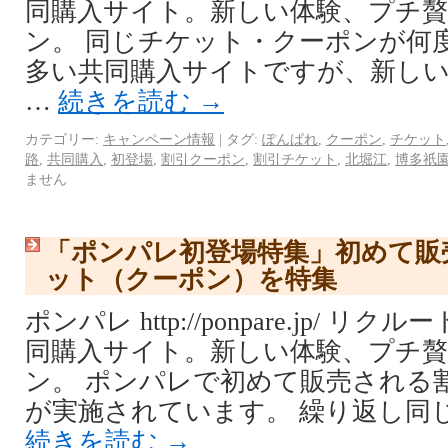
同購入サイト。新しい体験、プチ
ン。 同じチケット・クーポンが何
多い共同購入サイトですが、新し
…
続きを読む
→
カテゴリー:
キャンペーン情報
|
タグ:
ぽんぱれ
,
クーポン
,
チケット
路
,
共同購入
,
初登場
,
割引クーポン
,
割引チケット
,
北堀江
,
博多祇
ません
「ポンパレ初登場特集」初めて販
ット（クーポン）を特集
ポンパレ http://ponpare.jp/ 
同購入サイト。新しい体験、プチ
ン。 ポンパレで初めて販売される
が実施されています。 繰り返し同
続きを読む
→