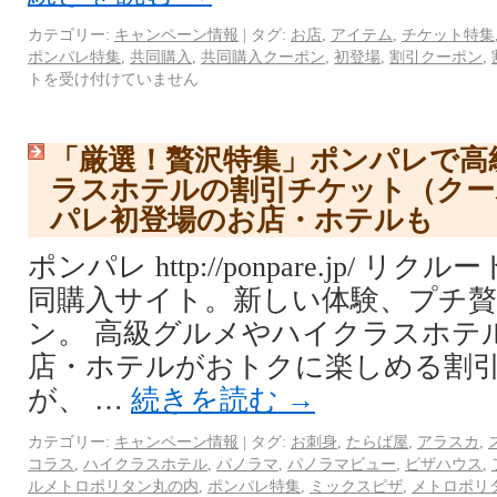
カテゴリー:
キャンペーン情報
|
タグ:
お店
,
アイテム
,
チケット特集
ポンパレ特集
,
共同購入
,
共同購入クーポン
,
初登場
,
割引クーポン
,
トを受け付けていません
「厳選！贅沢特集」ポンパレで高
ラスホテルの割引チケット（クー
パレ初登場のお店・ホテルも
ポンパレ http://ponpare.jp/ 
同購入サイト。新しい体験、プチ
ン。 高級グルメやハイクラスホテ
店・ホテルがおトクに楽しめる割
が、 …
続きを読む
→
カテゴリー:
キャンペーン情報
|
タグ:
お刺身
,
たらば屋
,
アラスカ
,
コラス
,
ハイクラスホテル
,
パノラマ
,
パノラマビュー
,
ピザハウス
,
ルメトロポリタン丸の内
,
ポンパレ特集
,
ミックスピザ
,
メトロポリ