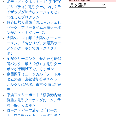
ボディメイクホットヨガ［LIPTY
／リプティ］割引クーポンは？ラ
イザップが膨大なデータをもとに
開発したプログラム
熊谷日帰り温泉「おふろカフェビ
バーク」フリータイム入館クーポ
ンがおトク！グルーポン
太陽のトマト麺「太陽のチーズラ
ーメン」「ちびリゾ」太陽系ラー
メンがクーポンでおトク！グルー
ポン
宅配クリーニング「せんたく便保
管パック（最大10点）」割引クー
ポンが半額以下で。くまポン
劇団四季ミュージカル「ノートル
ダムの鐘」京都貸切公演チケット
がルクサに登場。東京公演は即完
売
京浜フェリーボート「横浜港内遊
覧船」割引クーポンがおトク。予
約不要。くまポン
ローストビーフ油そば「ビース
ト」肉ご飯セットがクーポン購入