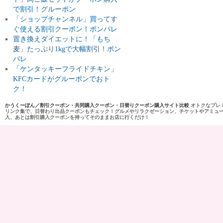
で割引！グルーポン
「ショップチャンネル」買ってす
ぐ使える割引クーポン！ポンパレ
置き換えダイエットに！「もち
麦」たっぷり1kgで大幅割引！ポン
パレ
「ケンタッキーフライドチキン」
KFCカードがグルーポンでおト
ク！
かうくーぽん／割引クーポン・共同購入クーポン・日替りクーポン購入サイト比較
オトクなプレ
リンク集で、日替わり出品クーポンもチェック！グルメやリラクゼーション、チケットやアミュ
入、あとは割引購入クーポンを持ってそのままお店に行くだけ！