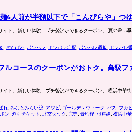
麺6人前が半額以下で「こんぴらや」つ
チケット共同購入サイト。新しい体験、プチ贅沢ができるクーポン。 夏
き
,
ぽんぱれ
,
ポンパレ
,
ポンパレ宅配
,
ポンパレ通販
,
ポンパレ
理フルコースのクーポンがおトク。高級フ
チケット共同購入サイト。新しい体験、プチ贅沢ができるクーポン。 
ぱれ
,
みなとみらい線
,
アワビ
,
ゴールデンウィーク
,
バス
,
フカ
ポン
,
割引チケット
,
北京ダック
,
完売
,
景珍樓
,
根岸線
,
横浜中華