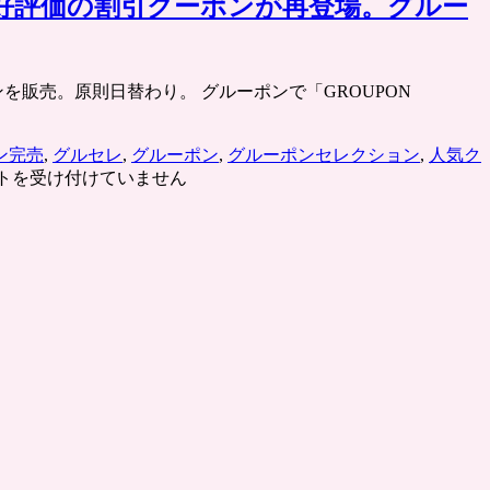
華
ケート好評価の割引クーポンが再登場。グルー
街・
石
川
クーポンを販売。原則日替わり。 グルーポンで「GROUPON
町
「景
珍
ン完売
,
グルセレ
,
グルーポン
,
グルーポンセレクション
,
人気ク
樓」
トを受け付けていません
中
華
料
理
フ
ル
コ
ー
ス
の
ク
ー
ポ
ン