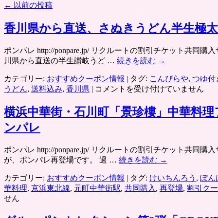
←
以前の投稿
香川県から直送、さぬきうどん半生極太
ポンパレ http://ponpare.jp/ リクルートの割引
川県から直送の半生讃岐うど …
続きを読む
→
カテゴリー:
おすすめクーポン情報
|
タグ:
こんぴらや
,
つゆ付
香
うどん
,
送料込み
,
香川県
|
コメントを受け付けていません
川
県
横浜中華街・石川町「景珍樓」中華料
か
ンパレ
ら
直
ポンパレ http://ponpare.jp/ リクルートの割引
送、
が、ポンパレ再登場です。 過 …
続きを読む
→
さ
ぬ
カテゴリー:
おすすめクーポン情報
|
タグ:
けいちんろう
,
ぽん
き
華料理
,
京浜東北線
,
元町中華街駅
,
共同購入
,
再登場
,
割引クー
う
せん
ど
ん