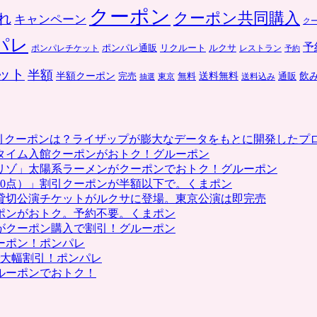
クーポン
クーポン共同購入
れ
キャンペーン
ク
パレ
予
ポンパレ通販
リクルート
ルクサ
ポンパレチケット
レストラン
予約
ット
半額
送料無料
飲
半額クーポン
完売
通販
東京
無料
抽選
送料込み
割引クーポンは？ライザップが膨大なデータをもとに開発したプ
タイム入館クーポンがおトク！グルーポン
リゾ」太陽系ラーメンがクーポンでおトク！グルーポン
0点）」割引クーポンが半額以下で。くまポン
貸切公演チケットがルクサに登場。東京公演は即完売
ポンがおトク。予約不要。くまポン
がクーポン購入で割引！グルーポン
ーポン！ポンパレ
で大幅割引！ポンパレ
ルーポンでおトク！