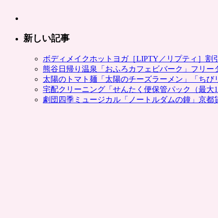
き、
送
料
新しい記事
込
み。
ボディメイクホットヨガ［LIPTY／リプティ］
ポ
熊谷日帰り温泉「おふろカフェビバーク」フリー
ン
太陽のトマト麺「太陽のチーズラーメン」「ちび
パ
宅配クリーニング「せんたく便保管パック（最大1
レ
劇団四季ミュージカル「ノートルダムの鐘」京都
は