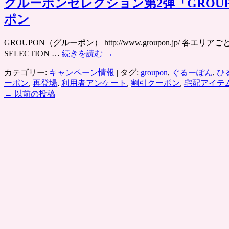
グルーポンセレクション第2弾「GROUP
半
生
ポン
極
太
GROUPON（グルーポン） http://www.groupon.
麺
SELECTION …
続きを読む
→
6
人
カテゴリー:
キャンペーン情報
|
タグ:
groupon
,
ぐるーぽん
,
ひ
前
ーポン
,
再登場
,
利用者アンケート
,
割引クーポン
,
宅配アイテ
が
←
以前の投稿
半
額
以
下
で
「こ
ん
ぴ
ら
や」
つ
ゆ
付