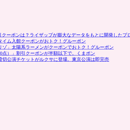
「GRO
SELEC
2」
開
催。
ア
割引クーポンは？ライザップが膨大なデータをもとに開発したプ
ン
タイム入館クーポンがおトク！グルーポン
ケ
リゾ」太陽系ラーメンがクーポンでおトク！グルーポン
ー
0点）」割引クーポンが半額以下で。くまポン
ト
貸切公演チケットがルクサに登場。東京公演は即完売
好
評
価
の
割
引
ク
ー
ポ
ン
が
再