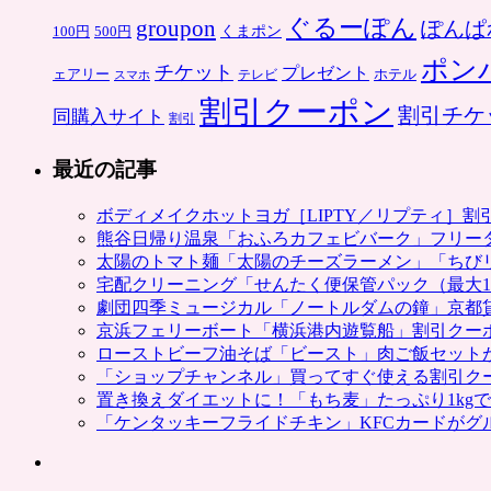
ぐるーぽん
groupon
ぽんぱ
くまポン
100円
500円
ポン
チケット
プレゼント
ホテル
ェアリー
スマホ
テレビ
割引クーポン
割引チケ
同購入サイト
割引
最近の記事
ボディメイクホットヨガ［LIPTY／リプティ］
熊谷日帰り温泉「おふろカフェビバーク」フリー
太陽のトマト麺「太陽のチーズラーメン」「ちび
宅配クリーニング「せんたく便保管パック（最大1
劇団四季ミュージカル「ノートルダムの鐘」京都
京浜フェリーボート「横浜港内遊覧船」割引クー
ローストビーフ油そば「ビースト」肉ご飯セット
「ショップチャンネル」買ってすぐ使える割引ク
置き換えダイエットに！「もち麦」たっぷり1kg
「ケンタッキーフライドチキン」KFCカードがグ