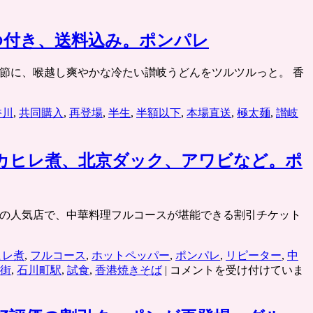
ゆ付き、送料込み。ポンパレ
の暑い季節に、喉越し爽やかな冷たい讃岐うどんをツルツルっと。 香
香川
,
共同購入
,
再登場
,
半生
,
半額以下
,
本場直送
,
極太麺
,
讃岐
カヒレ煮、北京ダック、アワビなど。ポ
横浜中華街の人気店で、中華料理フルコースが堪能できる割引チケット
ヒレ煮
,
フルコース
,
ホットペッパー
,
ポンパレ
,
リピーター
,
中
横
街
,
石川町駅
,
試食
,
香港焼きそば
|
コメントを受け付けていま
浜
中