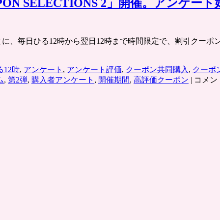
ON SELECTIONS 2」開催。アン
jp/ 各エリアごとに、毎日ひる12時から翌日12時まで時間限定で、割引
る12時
,
アンケート
,
アンケート評価
,
クーポン共同購入
,
クーポ
グ
ム
,
第2弾
,
購入者アンケート
,
開催期間
,
高評価クーポン
|
コメン
ル
ー
ポ
ン
セ
レ
ク
シ
ョ
ン
第
2
弾