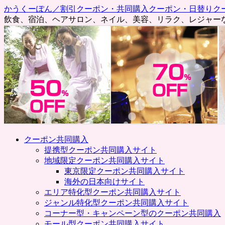
かうくーぽん／割引クーポン・共同購入クーポン・日替りク
飲食、宿泊、ヘアサロン、ネイル、美容、リラク、レジャー
コ
クーポン共同購入
ン
提携型クーポン共同購入サイト
テ
地域限定クーポン共同購入サイト
ン
東京限定クーポン共同購入サイト
ツ
海外の日本向けサイト
へ
エリア特化型クーポン共同購入サイト
ス
ジャンル特化型クーポン共同購入サイト
キ
コーナー型・キャンペーン型のクーポン共同購入
ッ
モール型クーポン共同購入サイト