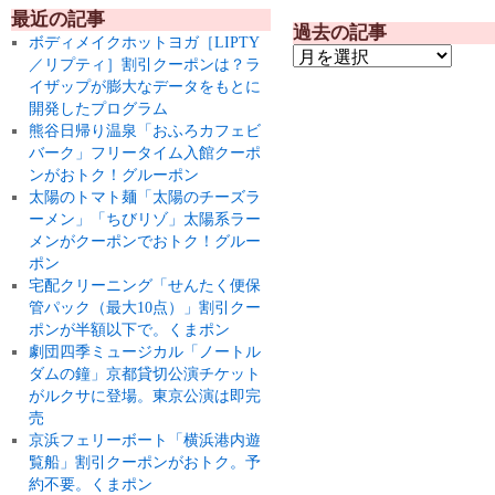
最近の記事
過去の記事
ボディメイクホットヨガ［LIPTY
／リプティ］割引クーポンは？ラ
イザップが膨大なデータをもとに
開発したプログラム
熊谷日帰り温泉「おふろカフェビ
バーク」フリータイム入館クーポ
ンがおトク！グルーポン
太陽のトマト麺「太陽のチーズラ
ーメン」「ちびリゾ」太陽系ラー
メンがクーポンでおトク！グルー
ポン
宅配クリーニング「せんたく便保
管パック（最大10点）」割引クー
ポンが半額以下で。くまポン
劇団四季ミュージカル「ノートル
ダムの鐘」京都貸切公演チケット
がルクサに登場。東京公演は即完
売
京浜フェリーボート「横浜港内遊
覧船」割引クーポンがおトク。予
約不要。くまポン