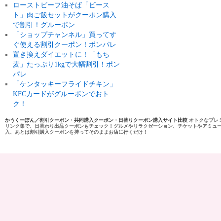
ローストビーフ油そば「ビース
ト」肉ご飯セットがクーポン購入
で割引！グルーポン
「ショップチャンネル」買ってす
ぐ使える割引クーポン！ポンパレ
置き換えダイエットに！「もち
麦」たっぷり1kgで大幅割引！ポン
パレ
「ケンタッキーフライドチキン」
KFCカードがグルーポンでおト
ク！
かうくーぽん／割引クーポン・共同購入クーポン・日替りクーポン購入サイト比較
オトクなプレ
リンク集で、日替わり出品クーポンもチェック！グルメやリラクゼーション、チケットやアミュ
入、あとは割引購入クーポンを持ってそのままお店に行くだけ！