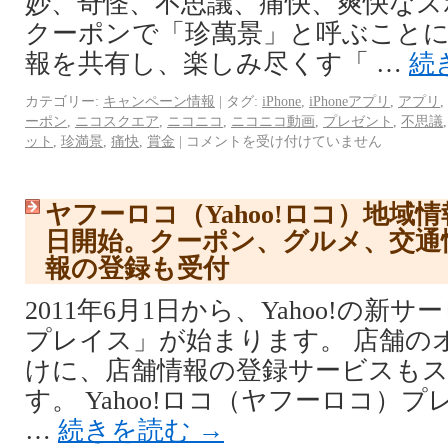
妙、奇怪、不思議、痛快、爽快なス
クーポンで「珍萬景」と呼ぶことに
報を共有し、楽しみ尽くす「 …
続
カテゴリー:
キャンペーン情報
|
タグ:
iPhone
,
iPhoneアプリ
,
アプリ
,
ーポン
,
ニコスクエア
,
ニコニコ
,
ニコニコ動画
,
プレゼント
,
不思議
ット
,
珍満景
,
痛快
,
賞金
|
コメントを受け付けていません
ヤフーロコ（Yahoo!ロコ）地域
日開始。クーポン、グルメ、交通
報の登録も受付
2011年6月1日から、Yahoo!の新サー
プレイス」が始まります。 店舗の
けに、店舗情報の登録サービスも
す。 Yahoo!ロコ（ヤフーロコ）
…
続きを読む
→