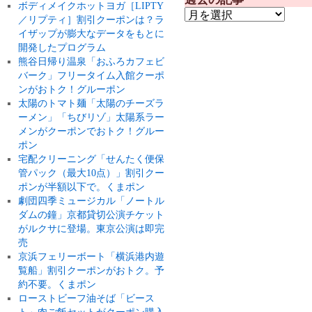
ボディメイクホットヨガ［LIPTY
／リプティ］割引クーポンは？ラ
イザップが膨大なデータをもとに
開発したプログラム
熊谷日帰り温泉「おふろカフェビ
バーク」フリータイム入館クーポ
ンがおトク！グルーポン
太陽のトマト麺「太陽のチーズラ
ーメン」「ちびリゾ」太陽系ラー
メンがクーポンでおトク！グルー
ポン
宅配クリーニング「せんたく便保
管パック（最大10点）」割引クー
ポンが半額以下で。くまポン
劇団四季ミュージカル「ノートル
ダムの鐘」京都貸切公演チケット
がルクサに登場。東京公演は即完
売
京浜フェリーボート「横浜港内遊
覧船」割引クーポンがおトク。予
約不要。くまポン
ローストビーフ油そば「ビース