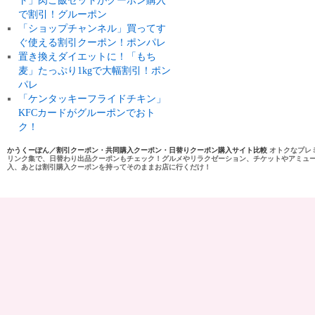
ト」肉ご飯セットがクーポン購入
で割引！グルーポン
「ショップチャンネル」買ってす
ぐ使える割引クーポン！ポンパレ
置き換えダイエットに！「もち
麦」たっぷり1kgで大幅割引！ポン
パレ
「ケンタッキーフライドチキン」
KFCカードがグルーポンでおト
ク！
かうくーぽん／割引クーポン・共同購入クーポン・日替りクーポン購入サイト比較
オトクなプレ
リンク集で、日替わり出品クーポンもチェック！グルメやリラクゼーション、チケットやアミュ
入、あとは割引購入クーポンを持ってそのままお店に行くだけ！