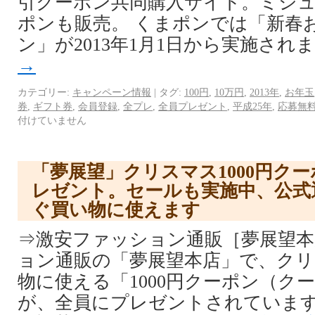
引クーポン共同購入サイト。ミシ
ポンも販売。 くまポンでは「新春
ン」が2013年1月1日から実施され
→
カテゴリー:
キャンペーン情報
|
タグ:
100円
,
10万円
,
2013年
,
お年玉
券
,
ギフト券
,
会員登録
,
全プレ
,
全員プレゼント
,
平成25年
,
応募無
付けていません
「夢展望」クリスマス1000円ク
レゼント。セールも実施中、公式
ぐ買い物に使えます
⇒激安ファッション通販［夢展望本
ョン通販の「夢展望本店」で、ク
物に使える「1000円クーポン（ク
が、全員にプレゼントされています