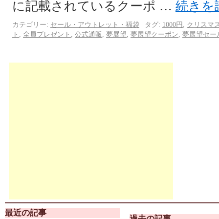
に記載されているクーポ …
続きを
カテゴリー:
セール・アウトレット・福袋
|
タグ:
1000円
,
クリスマ
ト
,
全員プレゼント
,
公式通販
,
夢展望
,
夢展望クーポン
,
夢展望セー
最近の記事
過去の記事