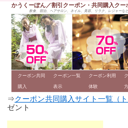
かうくーぽん／割引クーポン・共同購入クー
飲食、宿泊、ヘアサロン、ネイル、美容、リラク、レジャーな
クーポン共同
クーポン一覧
クーポン利用
購入
表示
体験
⇒
クーポン共同購入サイト一覧（
ゼント