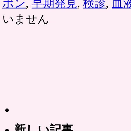
ポン
,
早期発見
,
検診
,
血
いません
新しい記事