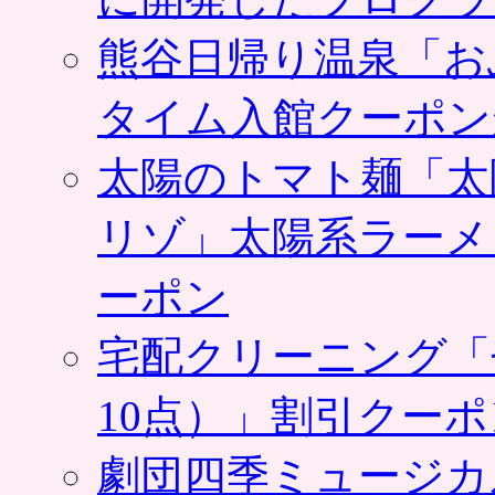
熊谷日帰り温泉「お
タイム入館クーポン
太陽のトマト麺「太
リゾ」太陽系ラーメ
ーポン
宅配クリーニング「
10点）」割引クー
劇団四季ミュージカ