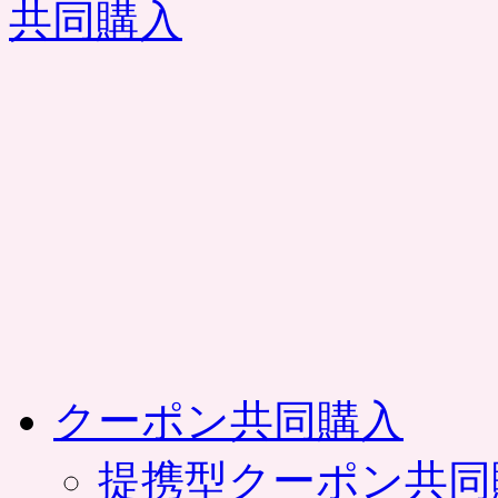
コ
ン
テ
ン
ツ
へ
ス
キ
ッ
プ
クーポン共同購入
提携型クーポン共同