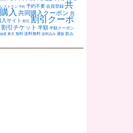
共
予約不要
会員登録
レストラン
予約
購入
共同購入クーポン
共
割引クーポ
購入サイト
割引
ン
割引チケット
半額
半額クーポン
送料無料
飲み
通販
東京
無料
抽選
送料込み