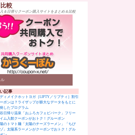
ト比較
入＆日替りクーポン購入サイトをまとめ＆比較
ベル
い記事
ディメイクホットヨガ［LIPTY／リプティ］割引
ーポンは？ライザップが膨大なデータをもとに
発したプログラム
谷日帰り温泉「おふろカフェビバーク」フリー
イム入館クーポンがおトク！グルーポン
陽のトマト麺「太陽のチーズラーメン」「ちび
ゾ」太陽系ラーメンがクーポンでおトク！グル
ポン