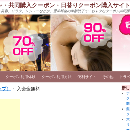
ン・共同購入クーポン・日替りクーポン購入サイ
、美容、リラク、レジャーなどが、通常料金の半額以下で！おトクなクーポン共同購
クーポン利用体験
クーポン利用方法
便利サイト
その他
トラ
新し
ップ）
： 入会金無料
ボ
ク
開
熊
タ
太
リ
ー