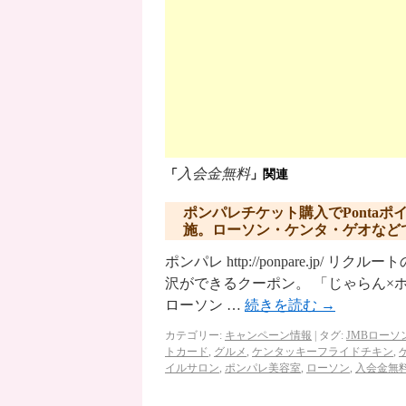
入会金無料
「
」関連
ポンパレチケット購入でPonta
施。ローソン・ケンタ・ゲオなど
ポンパレ http://ponpare.j
沢ができるクーポン。 「じゃらん×ホッ
ローソン …
続きを読む
→
カテゴリー:
キャンペーン情報
|
タグ:
JMBローソン
トカード
,
グルメ
,
ケンタッキーフライドチキン
,
イルサロン
,
ポンパレ美容室
,
ローソン
,
入会金無