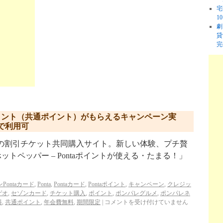
宅
1
劇
貸
完
ポイント（共通ポイント）がもらえるキャンペーン実
で利用可
p/ リクルートの割引チケット共同購入サイト。新しい体験、プチ贅
トペッパー – Pontaポイントが使える・たまる！」
Pontaカード
,
Ponta
,
Pontaカード
,
Pontaポイント
,
キャンペーン
,
クレジッ
ゲオ
,
セゾンカード
,
チケット購入
,
ポイント
,
ポンパレグルメ
,
ポンパレネ
料
,
共通ポイント
,
年会費無料
,
期間限定
|
コメントを受け付けていません