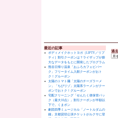
最近の記事
過
ボディメイクホットヨガ［LIPTY／リプ
ティ］割引クーポンは？ライザップが膨
大なデータをもとに開発したプログラム
熊谷日帰り温泉「おふろカフェビバー
ク」フリータイム入館クーポンがおト
ク！グルーポン
太陽のトマト麺「太陽のチーズラーメ
ン」「ちびリゾ」太陽系ラーメンがクー
ポンでおトク！グルーポン
宅配クリーニング「せんたく便保管パッ
ク（最大10点）」割引クーポンが半額以
下で。くまポン
劇団四季ミュージカル「ノートルダムの
鐘」京都貸切公演チケットがルクサに登