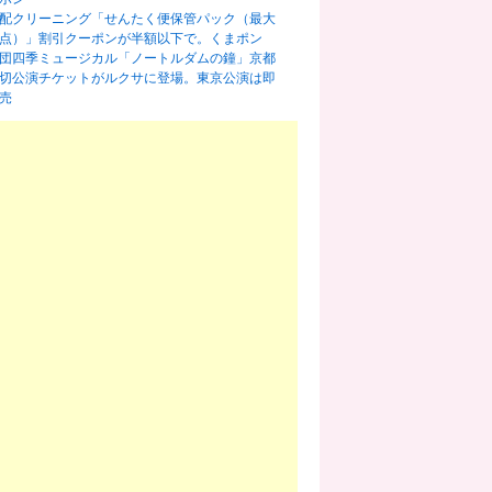
配クリーニング「せんたく便保管パック（最大
0点）」割引クーポンが半額以下で。くまポン
団四季ミュージカル「ノートルダムの鐘」京都
切公演チケットがルクサに登場。東京公演は即
売