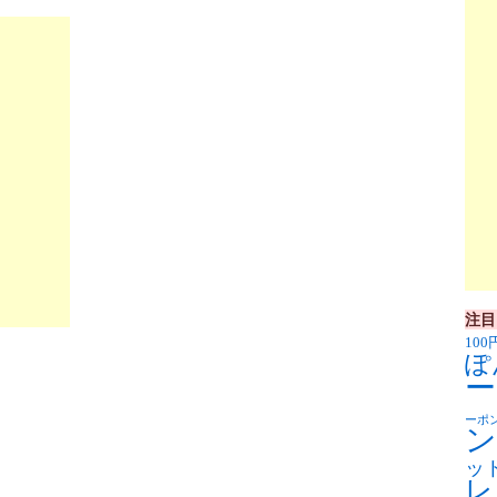
注目
100
ぽ
ー
ーポ
ン
ッ
レ