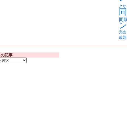
クサ
同
同
完売
放題
去の記事