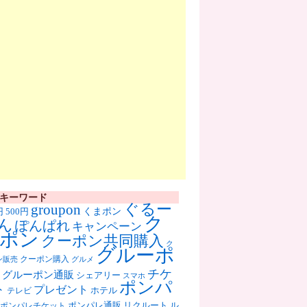
キーワード
ぐるー
groupon
くまポン
円
500円
ク
ん
ぽんぱれ
キャンペーン
ポン
クーポン共同購入
ク
グルーポ
クーポン購入
ン販売
グルメ
チケ
グルーポン通販
シェアリー
スマホ
ポンパ
ト
プレゼント
ホテル
テレビ
ポンパレ通販
リクルート
ル
ポンパレチケット